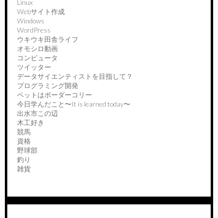
Linux
Webサイト作成
Windows
WordPress
ウキウキ田舎ライフ
オモシロ動画
コンピュータ
ツイッター
データサイエンティストを目指して？
プログラミング開発
ペットはボーダーコリー
今日学んだこと〜It is learned today〜
出水市この辺
木工好き
競馬
資格
野球部
釣り
雑貨