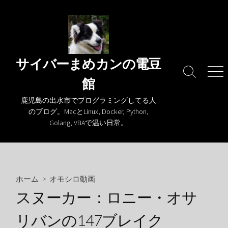
コ
ン
テ
ン
ツ
サイバーまめカンの電豆
へ
検
メ
館
ス
索
ニ
キ
切
ュ
鹿児島の出水市でプログラミングしてる人
り
ー
ッ
のブログ。MacとLinux, Docker, Python,
替
プ
Golang, VBAで温い日常。
え
ホーム
>
オモシロ動画
スヌーカー：ロニー・オサ
リバンの147ブレイク