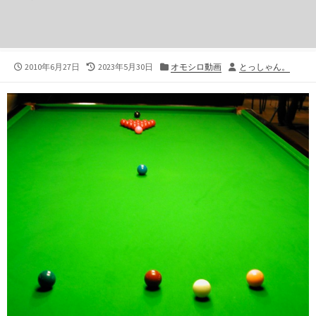
公
最
カ
投
2010年6月27日
2023年5月30日
オモシロ動画
とっしゃん。
開
終
テ
稿
日
更
ゴ
者
新
リ
日
ー