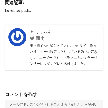
関連記事:
b
tt
m
ke
e
n
No related posts.
o
er
bl
dI
n
ot
o
r
n
a
e
k
とっしゃん。
Twitter
Linkedin
Tumblr
出水市でWeb屋やってます。Webサイト作っ
たり、サーバ設定したりしている釣りの好き
なMacユーザーです。 ドラクエ５のキラーパ
ンサーにはゲレゲレと名付けました。
コメントを残す
メールアドレスが公開されることはありません。
※
が付い