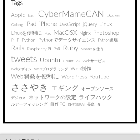
Tags
CyberMameCAN
Apple
Docker
bash
iPad
iPhone
Linux
JavaScript
jQuery
Golang
MacOSX
Photoshop
Linuxを便利に
Nginx
Mac
Pythonでデータサイエンス
PHP
Python
Python道場
Ruby
Rails
Raspberry Pi
RoR
Sinatraを使う
tweets
Ubuntu
Ubuntu20
Webサービス
Web制作
Webプログラミング
Webデザイン
Web開発を便利に
WordPress
YouTube
ささやき
エギング
オープンソース
ライフハック
ネットワークの設定
デジカメ
自作PC
ルアーフィッシング
長島
自作競馬AI
食