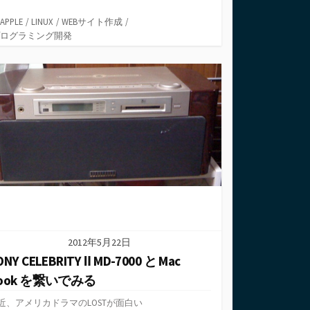
ce
wi
u
n
at
er
有
b
tt
m
ke
e
n
カ
APPLE
/
LINUX
/
WEBサイト作成
/
テ
ログラミング開発
o
er
bl
dI
n
ot
ゴ
o
r
n
a
e
リ
ー
k
2012年5月22日
ONY CELEBRITY Ⅱ MD-7000 と Mac
ook を繋いでみる
近、アメリカドラマのLOSTが面白い