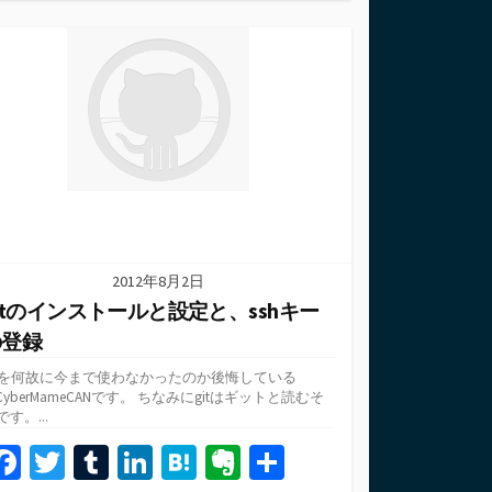
テ
o
er
bl
dI
n
ot
ゴ
o
r
n
a
e
リ
ー
k
2012年8月2日
itのインストールと設定と、sshキー
の登録
itを何故に今まで使わなかったのか後悔している
CyberMameCANです。 ちなみにgitはギットと読むそ
です。...
Fa
T
T
Li
H
Ev
共