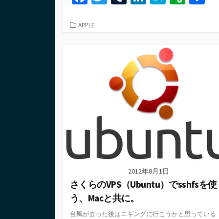
ce
wi
u
n
at
er
b
tt
m
ke
e
n
カ
APPLE
テ
o
er
bl
dI
n
ot
ゴ
o
r
n
a
e
リ
ー
k
2012年8月1日
さくらのVPS（Ubuntu）でsshfsを使
う、Macと共に。
台風が去った後はエギングに行こうかと思っている