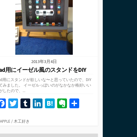
2013年3月4日
Pad用にイーゼル風のスタンドをDIY
Pad用にスタンドが欲しいな〜と思っていたので、DIY
てみました。 イーゼルっぽいのがなかなか格好いい
がしたので、...
Fa
T
T
Li
H
Ev
共
ce
wi
u
n
at
er
有
b
tt
m
ke
e
n
カ
APPLE
/
木工好き
テ
o
er
bl
dI
n
ot
ゴ