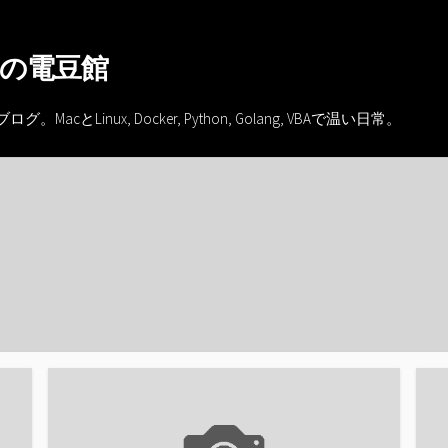
の電豆館
inux, Docker, Python, Golang, VBAで温い日常。