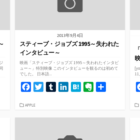
2013年9月4日
～
スティーブ・ジョブズ 1995～失われた
「
インタビュー～
ジ
映画「スティーブ・ジョブズ 1995～失われたインタビ
同
ュー～」特別映像 このインタビューを観るのは初めて
[y
でした。 日本語...
1
共
Fa
T
T
Li
H
Ev
共
有
ce
wi
u
n
at
er
有
b
tt
m
ke
e
n
カ
APPLE
テ
o
er
bl
dI
n
ot
ゴ
o
r
n
a
e
リ
ー
k