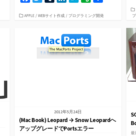
有
ce
wi
u
n
at
er
有
b
tt
m
ke
e
n
カ
APPLE
/
WEBサイト作成
/
プログラミング開発
プ
テ
o
er
bl
dI
n
ot
ゴ
o
r
n
a
e
リ
ー
k
2012年5月24日
S
(Mac Book) Leopard → Snow Leopardへ
B
アップグレードでPortsエラー
最