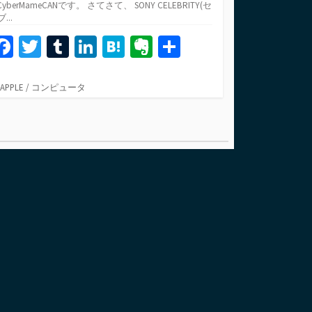
yberMameCANです。 さてさて、 SONY CELEBRITY(セ
...
Fa
T
T
Li
H
Ev
共
ce
wi
u
n
at
er
有
b
tt
m
ke
e
n
カ
APPLE
/
コンピュータ
テ
o
er
bl
dI
n
ot
ゴ
o
r
n
a
e
リ
ー
k