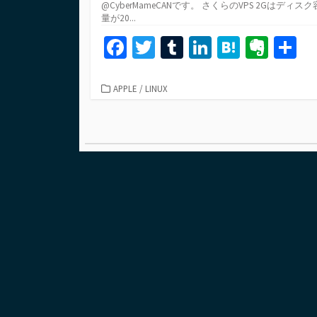
@CyberMameCANです。 さくらのVPS 2Gはディスク
量が20...
Fa
T
T
Li
H
Ev
ce
wi
u
n
at
er
b
tt
m
ke
e
n
カ
APPLE
/
LINUX
テ
o
er
bl
dI
n
ot
ゴ
投
o
r
n
a
e
リ
ー
稿
k
の
ペ
ー
ジ
送
り