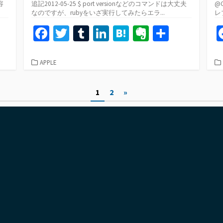
容
追記2012-05-25 $ port versionなどのコマンドは大丈夫
@C
なのですが、rubyをいざ実行してみたらエラ...
レブ
共
Fa
T
T
Li
H
Ev
共
有
ce
wi
u
n
at
er
有
b
tt
m
ke
e
n
カ
APPLE
テ
o
er
bl
dI
n
ot
ゴ
1
2
»
o
r
n
a
e
リ
ー
k