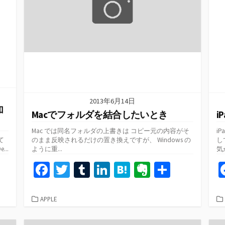
2013年6月14日
加
Macでフォルダを結合したいとき
i
Mac では同名フォルダの上書きは コピー元の内容がそ
i
て
のまま反映されるだけの置き換えですが、 Windows の
し
..
ように重...
気
共
Fa
T
T
Li
H
Ev
共
有
ce
wi
u
n
at
er
有
b
tt
m
ke
e
n
カ
APPLE
テ
o
er
bl
dI
n
ot
ゴ