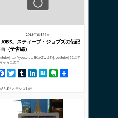
2013年6月24日
JOBS」スティーブ・ジョブズの伝記
映画（予告編）
outube]http://youtu.be/SH1jKZwcS9Y[/youtube] 2013年
1月から全国ロ...
Fa
T
T
Li
H
Ev
共
ce
wi
u
n
at
er
有
b
tt
m
ke
e
n
カ
APPLE
/
オモシロ動画
テ
o
er
bl
dI
n
ot
ゴ
o
r
n
a
e
リ
ー
k