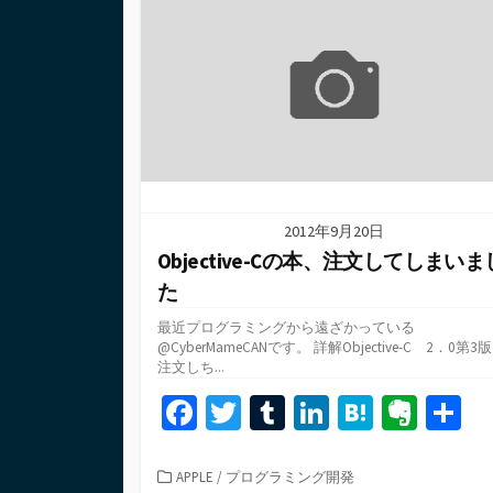
o
r
n
a
e
リ
ー
k
2012年9月20日
Objective-Cの本、注文してしまいま
た
最近プログラミングから遠ざかっている
@CyberMameCANです。 詳解Objective-C 2．0第3
注文しち...
Fa
T
T
Li
H
Ev
ce
wi
u
n
at
er
b
tt
m
ke
e
n
カ
APPLE
/
プログラミング開発