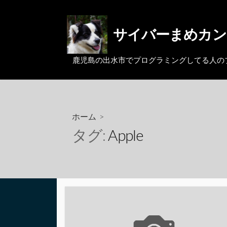
コ
ン
サイバーまめカン
テ
ン
ツ
鹿児島の出水市でプログラミングしてる人のブログ。MacとL
へ
ス
キ
ッ
ホーム
>
プ
タグ:
Apple