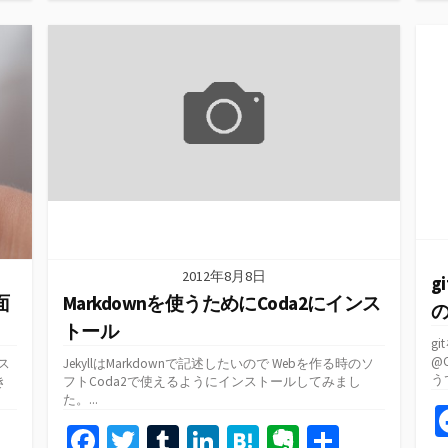
テ
o
er
bl
dI
n
ot
ゴ
o
r
n
a
e
リ
ー
k
2012年8月8日
g
面
Markdownを使うためにCoda2にインス
トール
g
@
ス
JekyllはMarkdownで記述したいので Webを作る時のソ
う
き
フトCoda2で使えるようにインストールしてみまし
た。...
共
Fa
T
T
Li
H
Ev
共