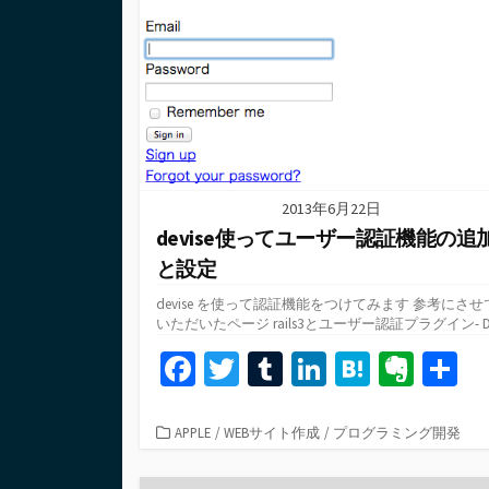
2013年6月22日
devise使ってユーザー認証機能の追
と設定
devise を使って認証機能をつけてみます 参考にさせ
いただいたページ rails3とユーザー認証プラグイン- De.
Fa
T
T
Li
H
Ev
ce
wi
u
n
at
er
b
tt
m
ke
e
n
カ
APPLE
/
WEBサイト作成
/
プログラミング開発
テ
o
er
bl
dI
n
ot
ゴ