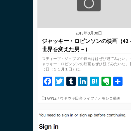
2013年9月30日
ジャッキー・ロビンソンの映画（42 
世界を変えた男～）
スティーブ・ジョブズの映画ははぜひ観てみたい。 
ャッキー・ロビンソンの映画もぜひ観てみたいな。 
じ日（１１月１日）に...
Fa
T
T
Li
H
Ev
ce
wi
u
n
at
er
b
tt
m
ke
e
n
カ
APPLE
/
ウキウキ田舎ライフ
/
オモシロ動画
テ
o
er
bl
dI
n
ot
ゴ
o
r
n
a
e
リ
ー
k