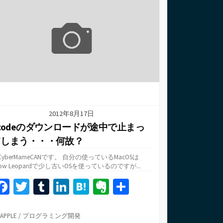
o
r
n
a
e
リ
ー
k
2012年8月17日
codeのダウンロードが途中で止まっ
てしまう・・・何故？
CyberMameCANです。 自分の使っているMacOSは
now Leopardで少し古いOSを使っているのですが...
Fa
T
T
Li
H
Ev
共
ce
wi
u
n
at
er
有
b
tt
m
ke
e
n
カ
APPLE
/
プログラミング開発