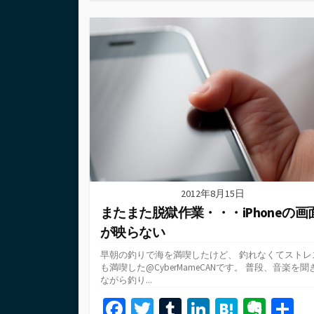
テ
o
er
bl
dI
n
ot
ゴ
o
r
n
a
e
リ
ー
k
2012年8月15日
またまた脱獄作業・・・iPhoneの画
が映らない
早朝の釣りで海を満喫したけど、 釣れなくてストレ
も満喫した@CyberMameCANです。 普段、音楽を聞
ながら釣り...
Fa
T
T
Li
H
Ev