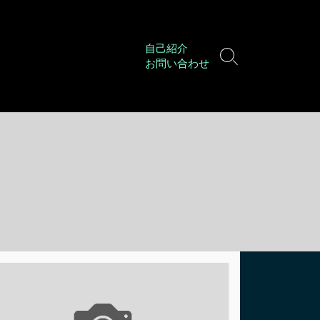
自己紹介
検
お問い合わせ
索
切
り
替
え