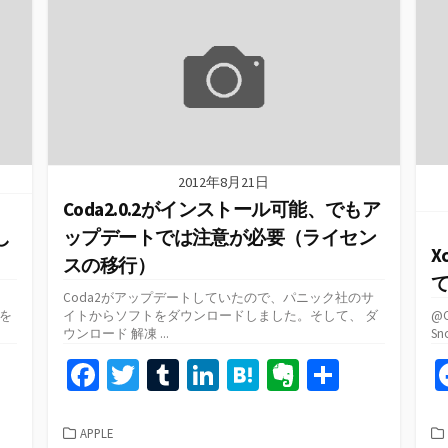
o
r
n
a
e
リ
ー
k
2012年8月21日
Coda2.0.2がインストール可能、でもア
し
ップデートでは注意が必要（ライセン
X
スの移行）
Coda2がアップデートしていたので、パニック社のサ
版を
イトからソフトをダウンロードしました。そして、 ダ
@
ウンロード 解凍 ...
S
共
Fa
T
T
Li
H
Ev
共
有
ce
wi
u
n
at
er
有
b
tt
m
ke
e
n
カ
APPLE