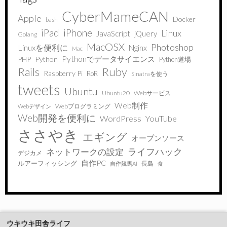
CyberMameCAN
Apple
Docker
bash
iPad
iPhone
Linux
JavaScript
jQuery
Golang
MacOSX
Photoshop
Linuxを便利に
Nginx
Mac
Pythonでデータサイエンス
PHP
Python
Python道場
Ruby
Rails
Raspberry Pi
RoR
Sinatraを使う
tweets
Ubuntu
Ubuntu20
Webサービス
Web制作
Webプログラミング
Webデザイン
Web開発を便利に
WordPress
YouTube
ささやき
エギング
オープンソース
ライフハック
ネットワークの設定
デジカメ
自作PC
ルアーフィッシング
長島
自作競馬AI
食
ウキウキ田舎ライフ