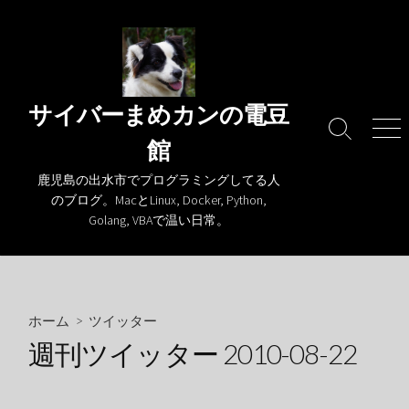
コ
ン
テ
ン
ツ
サイバーまめカンの電豆
へ
検
メ
館
ス
索
ニ
キ
切
ュ
鹿児島の出水市でプログラミングしてる人
り
ー
ッ
のブログ。MacとLinux, Docker, Python,
替
プ
Golang, VBAで温い日常。
え
ホーム
>
ツイッター
週刊ツイッター 2010-08-22