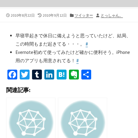
公
最
カ
投
2010年8月22日
2010年9月12日
ツイッター
とっしゃん。
開
終
テ
稿
日
更
ゴ
者
新
リ
早寝早起きで休日に備えようと思っていたけど、結局、
日
ー
この時間もまだ起きてる・・・。
#
Evernote初めて使ってみたけど確かに便利そう。iPhone
用のアプリも用意されてる！
#
Fa
T
T
Li
H
Ev
共
ce
wi
u
n
at
er
有
関連記事:
b
tt
m
ke
e
n
o
er
bl
dI
n
ot
o
r
n
a
e
k