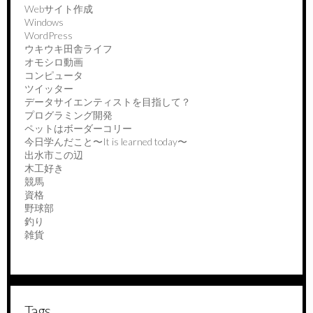
Webサイト作成
Windows
WordPress
ウキウキ田舎ライフ
オモシロ動画
コンピュータ
ツイッター
データサイエンティストを目指して？
プログラミング開発
ペットはボーダーコリー
今日学んだこと〜It is learned today〜
出水市この辺
木工好き
競馬
資格
野球部
釣り
雑貨
Tags