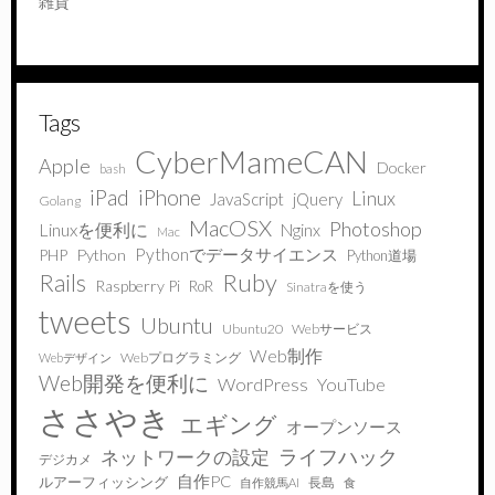
雑貨
Tags
CyberMameCAN
Apple
Docker
bash
iPad
iPhone
Linux
JavaScript
jQuery
Golang
MacOSX
Photoshop
Linuxを便利に
Nginx
Mac
Pythonでデータサイエンス
PHP
Python
Python道場
Ruby
Rails
Raspberry Pi
RoR
Sinatraを使う
tweets
Ubuntu
Ubuntu20
Webサービス
Web制作
Webプログラミング
Webデザイン
Web開発を便利に
WordPress
YouTube
ささやき
エギング
オープンソース
ライフハック
ネットワークの設定
デジカメ
自作PC
ルアーフィッシング
長島
自作競馬AI
食