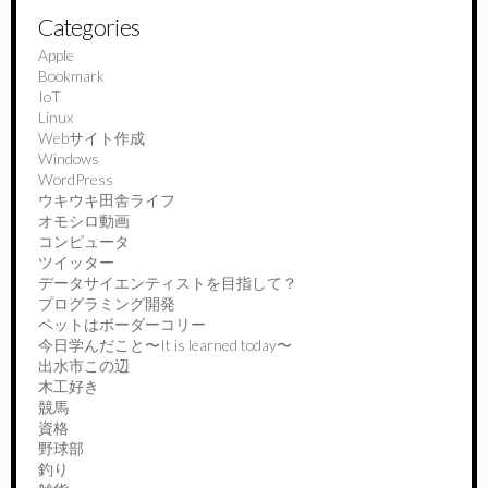
Categories
Apple
Bookmark
IoT
Linux
Webサイト作成
Windows
WordPress
ウキウキ田舎ライフ
オモシロ動画
コンピュータ
ツイッター
データサイエンティストを目指して？
プログラミング開発
ペットはボーダーコリー
今日学んだこと〜It is learned today〜
出水市この辺
木工好き
競馬
資格
野球部
釣り