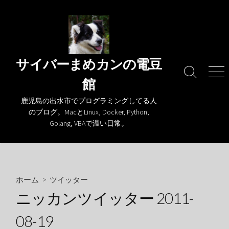
コ
ン
テ
ン
ツ
サイバーまめカンの電豆
へ
検
メ
館
ス
索
ニ
キ
切
ュ
鹿児島の出水市でプログラミングしてる人
り
ー
ッ
のブログ。MacとLinux, Docker, Python,
替
プ
Golang, VBAで温い日常。
え
ホーム
>
ツイッター
ニッカンツイッター 2011-
08-19