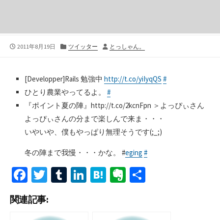
公
カ
投
2011年8月19日
ツイッター
とっしゃん。
開
テ
稿
日
ゴ
者
リ
[Developper]Rails 勉強中
http://t.co/yiIyqQS
#
ー
ひとり農業やってるよ。
#
『ポイント夏の陣』http://t.co/2kcnFpn ＞よっぴぃさん
よっぴぃさんの分まで楽しんで来ま・・・
いやいや、僕もやっぱり無理そうです(;_;)
冬の陣まで我慢・・・かな。 #
eging
#
Fa
T
T
Li
H
Ev
共
ce
wi
u
n
at
er
有
関連記事:
b
tt
m
ke
e
n