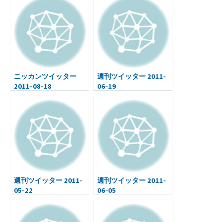
o
er
bl
dI
n
ot
o
r
n
a
e
k
ニッカンツイッター
週刊ツイッター 2011-
2011-08-18
06-19
週刊ツイッター 2011-
週刊ツイッター 2011-
05-22
06-05