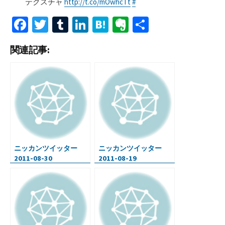
テクスチャ
http://t.co/mOwhcTt
#
Fa
T
T
Li
H
Ev
共
ce
wi
u
n
at
er
有
関連記事:
b
tt
m
ke
e
n
o
er
bl
dI
n
ot
o
r
n
a
e
k
ニッカンツイッター
ニッカンツイッター
2011-08-30
2011-08-19