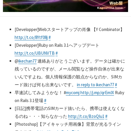
[Developper]Webスタートアップの肖像 【Y Combinator】
http://t.co/8Ytf08j
#
[Developper]Ruby on Rails 3.1へアップデート
http://t.co/UBUNVTB
#
@
ikechan77
連絡ありがとうございます。データは確かに
残っているのですが、メール閲覧など操作自体が出来な
いんですよね。個人情報保護の観点からなのか、SIMカ
ード抜けば何も出来ないです。
in reply to ikechan77
#
早速試してみようかな！ #
mycomj
http://j.mp/qrEmIX
Ruby
on Rails 3.1登場
#
[日記]携帯電話のSIMカード抜いたら、携帯は使えなくな
るのね・・・知らなかった
http://t.co/BzoQIu1
#
[Photoshop]【アイキャッチ用画像】背景が光るライン