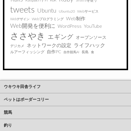
RoR
Sinatraを使う
tweets
Ubuntu
Ubuntu20
Webサービス
Web制作
Webプログラミング
Webデザイン
Web開発を便利に
WordPress
YouTube
ささやき
エギング
オープンソース
ライフハック
ネットワークの設定
デジカメ
自作PC
ルアーフィッシング
長島
自作競馬AI
食
ウキウキ田舎ライフ
ペットはボーダーコリー
競馬
釣り