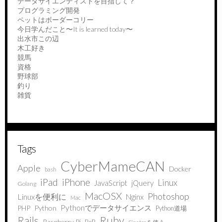
データサイエンティストを目指して？
プログラミング開発
ペットはボーダーコリー
今日学んだこと〜It is learned today〜
出水市この辺
木工好き
競馬
資格
野球部
釣り
雑貨
Tags
CyberMameCAN
Apple
Docker
bash
iPad
iPhone
Linux
JavaScript
jQuery
Golang
MacOSX
Photoshop
Linuxを便利に
Nginx
Mac
Pythonでデータサイエンス
PHP
Python
Python道場
Ruby
Rails
Raspberry Pi