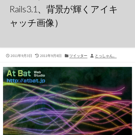
Rails3.1、背景が輝くアイキ
ャッチ画像）
公
最
カ
投
2011年9月3日
2011年9月8日
ツイッター
とっしゃん。
開
終
テ
稿
日
更
ゴ
者
新
リ
日
ー