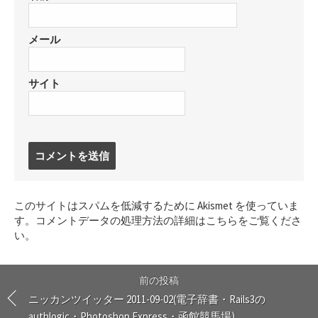
メール
サイト
コ
メ
ン
ト
このサイトはスパムを低減するために Akismet を使っていま
す
す。
コメントデータの処理方法の詳細はこちらをご覧くださ
る
い
。
前の投稿
ニッカンツイッター 2011-09-02(電子辞書・Rails3の
authlogic・Photoshop Express・函館競馬場)