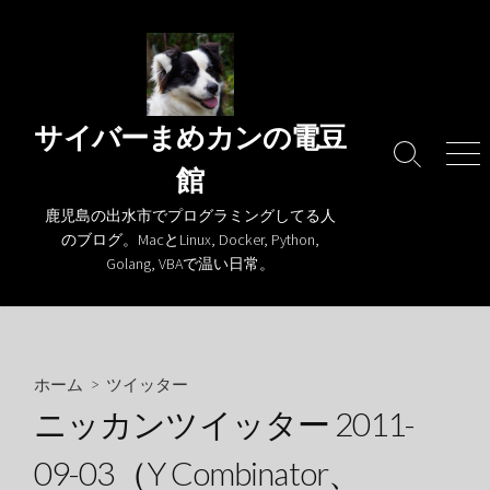
コ
ン
テ
ン
ツ
サイバーまめカンの電豆
へ
検
メ
館
ス
索
ニ
キ
切
ュ
鹿児島の出水市でプログラミングしてる人
り
ー
ッ
のブログ。MacとLinux, Docker, Python,
替
プ
Golang, VBAで温い日常。
え
ホーム
>
ツイッター
ニッカンツイッター 2011-
09-03（Y Combinator、