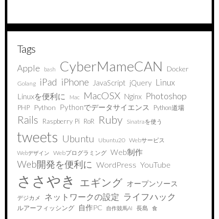
Tags
CyberMameCAN
Apple
Docker
bash
iPad
iPhone
Linux
JavaScript
jQuery
Golang
MacOSX
Photoshop
Linuxを便利に
Nginx
Mac
Pythonでデータサイエンス
PHP
Python
Python道場
Ruby
Rails
Raspberry Pi
RoR
Sinatraを使う
tweets
Ubuntu
Ubuntu20
Webサービス
Web制作
Webプログラミング
Webデザイン
Web開発を便利に
WordPress
YouTube
ささやき
エギング
オープンソース
ライフハック
ネットワークの設定
デジカメ
自作PC
ルアーフィッシング
長島
自作競馬AI
食