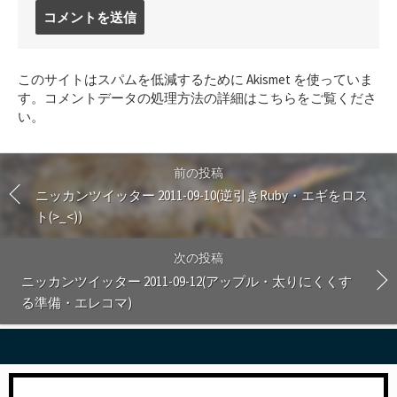
コ
メ
ン
ト
このサイトはスパムを低減するために Akismet を使っていま
す
す。
コメントデータの処理方法の詳細はこちらをご覧くださ
る
い
。
前の投稿
ニッカンツイッター 2011-09-10(逆引きRuby・エギをロス
ト(>_<))
次の投稿
ニッカンツイッター 2011-09-12(アップル・太りにくくす
る準備・エレコマ)