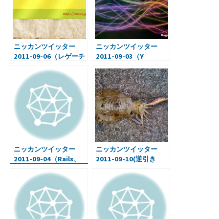
k
ニッカンツイッター
ニッカンツイッター
2011-09-06（レゲーチ
2011-09-03（Y
ックな画像・
Combinator、
Queued.at・Webサー
Rails3.1、背景が輝くア
ビス・プログラミン
イキャッチ画像）
グ） ）
ニッカンツイッター
ニッカンツイッター
2011-09-04（Rails、
2011-09-10(逆引き
(iPad2)ラップムシ）
Ruby・エギをロスト
(>_<))