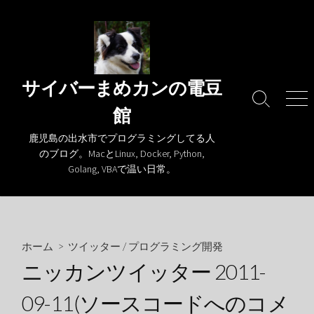
コ
ン
テ
ン
ツ
サイバーまめカンの電豆
へ
検
メ
館
ス
索
ニ
キ
切
ュ
鹿児島の出水市でプログラミングしてる人
り
ー
ッ
のブログ。MacとLinux, Docker, Python,
替
プ
Golang, VBAで温い日常。
え
ホーム
>
ツイッター
/
プログラミング開発
ニッカンツイッター 2011-
09-11(ソースコードへのコメ