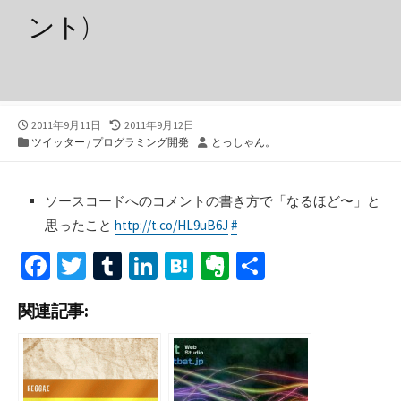
ント)
公
最
2011年9月11日
2011年9月12日
開
カ
終
投
ツイッター
/
プログラミング開発
とっしゃん。
日
テ
更
稿
ゴ
新
者
リ
日
ソースコードへのコメントの書き方で「なるほど〜」と
ー
思ったこと
http://t.co/HL9uB6J
#
Fa
T
T
Li
H
Ev
共
ce
wi
u
n
at
er
有
関連記事:
b
tt
m
ke
e
n
o
er
bl
dI
n
ot
o
r
n
a
e