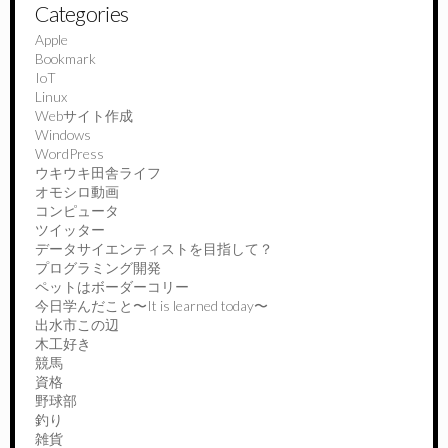
Categories
Apple
Bookmark
IoT
Linux
Webサイト作成
Windows
WordPress
ウキウキ田舎ライフ
オモシロ動画
コンピュータ
ツイッター
データサイエンティストを目指して？
プログラミング開発
ペットはボーダーコリー
今日学んだこと〜It is learned today〜
出水市この辺
木工好き
競馬
資格
野球部
釣り
雑貨