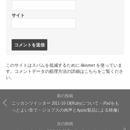
サイト
コ
メ
ン
ト
このサイトはスパムを低減するために Akismet を使っていま
す
す。
コメントデータの処理方法の詳細はこちらをご覧くださ
る
い
。
前の投稿
ニッカンツイッター 2011-10-18(Rubyについて・iPadをも
っとよい音で・ジョブスの肉声とApple製品による映像)
次の投稿