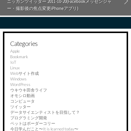
ニッカンツイッター 2011-10-20(Facebookメッセンジャ
ー・撮影後の焦点変更iPhoneアプリ)
Categories
Apple
Bookmark
IoT
Linux
Webサイト作成
Windows
WordPress
ウキウキ田舎ライフ
オモシロ動画
コンピュータ
ツイッター
データサイエンティストを目指して？
プログラミング開発
ペットはボーダーコリー
今日学んだこと〜It is learned today〜