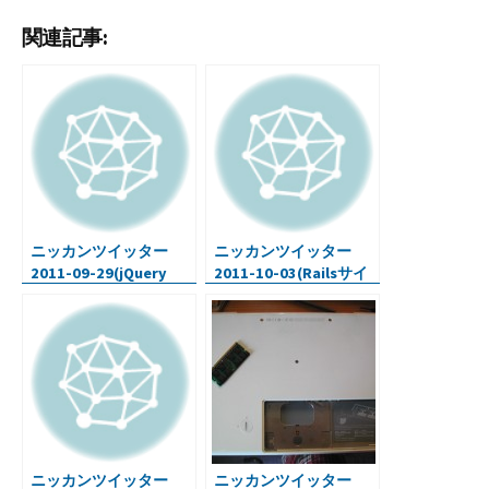
ce
wi
u
n
at
er
有
関連記事:
b
tt
m
ke
e
n
o
er
bl
dI
n
ot
o
r
n
a
e
k
ニッカンツイッター
ニッカンツイッター
2011-09-29(jQuery
2011-10-03(Railsサイ
Mobile スマホ向けWeb
トにWiki機能・ルアー
アプリの基本・写真の
フィッシング・etc…)
合成を簡単に・
Firefox7.0)
ニッカンツイッター
ニッカンツイッター