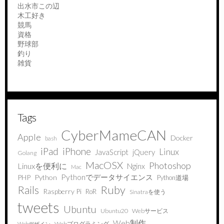
出水市この辺
木工好き
競馬
資格
野球部
釣り
雑貨
Tags
CyberMameCAN
Apple
Docker
bash
iPad
iPhone
Linux
JavaScript
jQuery
Golang
MacOSX
Photoshop
Linuxを便利に
Nginx
Mac
Pythonでデータサイエンス
PHP
Python
Python道場
Ruby
Rails
Raspberry Pi
RoR
Sinatraを使う
tweets
Ubuntu
Ubuntu20
Webサービス
Web制作
Webプログラミング
Webデザイン