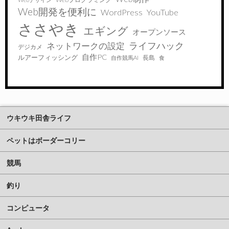
Web開発を便利に
WordPress
YouTube
ささやき
エギング
オープンソース
ライフハック
ネットワークの設定
デジカメ
自作PC
ルアーフィッシング
長島
自作競馬AI
食
ウキウキ田舎ライフ
ペットはボーダーコリー
競馬
釣り
コンピュータ