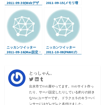
2011-09-30(Webデザ
2011-09-15(メモリ増
イン入門3・Bento 4・
設・ブログの書き方・
PHP製のダウンロード
HTML・CSS・etc…)
マネージャ・OS X ハッ
キング)
ニッカンツイッター
ニッカンツイッター
2011-09-16(Mac設定・
2011-10-08(PANICの
カンタン鷄飯・Web制
Codaが素晴らしい・五
作・etc…)
右衛門のスパゲッティ
ー)
とっしゃん。
Twitter
Linkedin
Tumblr
出水市でWeb屋やってます。Webサイト作っ
たり、サーバ設定したりしている釣りの好き
なMacユーザーです。 ドラクエ５のキラーパ
ンサーにはゲレゲレと名付けました。