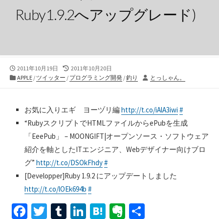
Ruby1.9.2へアップグレード)
公
最
2011年10月19日
2011年10月20日
開
カ
終
投
APPLE
/
ツイッター
/
プログラミング開発
/
釣り
とっしゃん。
日
テ
更
稿
ゴ
新
者
リ
日
お気に入りエギ ヨーヅリ編
http://t.co/iAlA3iwi
#
ー
“RubyスクリプトでHTMLファイルからePubを生成
「EeePub」 – MOONGIFT|オープンソース・ソフトウェア
紹介を軸としたITエンジニア、Webデザイナー向けブロ
グ”
http://t.co/DSOkFhdy
#
[Developper]Ruby 1.9.2 にアップデートしました
http://t.co/lOEk694b
#
Fa
T
T
Li
H
Ev
共