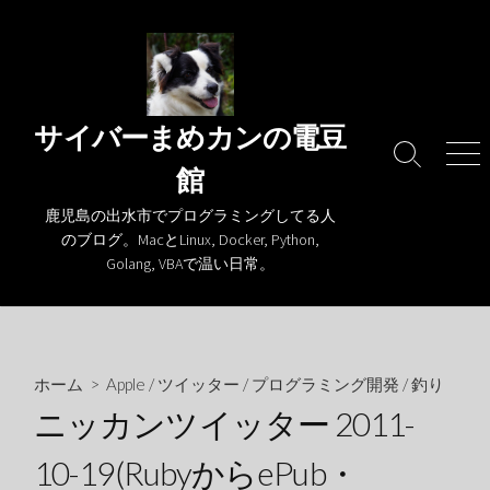
コ
ン
テ
ン
ツ
サイバーまめカンの電豆
へ
検
メ
館
ス
索
ニ
キ
切
ュ
鹿児島の出水市でプログラミングしてる人
り
ー
ッ
のブログ。MacとLinux, Docker, Python,
替
プ
Golang, VBAで温い日常。
え
ホーム
>
Apple
/
ツイッター
/
プログラミング開発
/
釣り
ニッカンツイッター 2011-
10-19(RubyからePub・