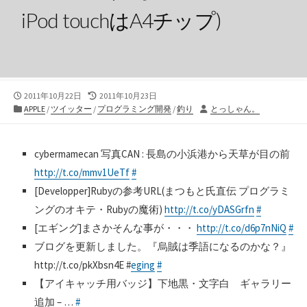
iPod touchはA4チップ)
公
最
2011年10月22日
2011年10月23日
開
カ
終
投
APPLE
/
ツイッター
/
プログラミング開発
/
釣り
とっしゃん。
日
テ
更
稿
ゴ
新
者
リ
日
cybermamecan 写真CAN : 長島の小浜港から天草が目の前
ー
http://t.co/mmv1UeTf
#
[Developper]Rubyの参考URL(まつもと氏直伝 プログラミ
ングのオキテ・Rubyの魔術)
http://t.co/yDASGrfn
#
[エギング]まさかそんな事が・・・
http://t.co/d6p7nNiQ
#
ブログを更新しました。『烏賊は季語になるのかな？』
http://t.co/pkXbsn4E #
eging
#
【アイキャッチ用バッジ】下地黒・文字白 ギャラリー
追加 – …
#