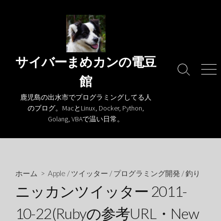
コ
ン
テ
ン
ツ
サイバーまめカンの電豆
へ
検
メ
館
ス
索
ニ
キ
切
ュ
鹿児島の出水市でプログラミングしてる人
り
ー
ッ
のブログ。MacとLinux, Docker, Python,
替
プ
Golang, VBAで温い日常。
え
ホーム
>
Apple
/
ツイッター
/
プログラミング開発
/
釣り
ニッカンツイッター 2011-
10-22(Rubyの参考URL・New