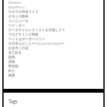
Windows
WordPress
ウキウキ田舎ライフ
オモシロ動画
コンピュータ
ツイッター
データサイエンティストを目指して？
プログラミング開発
ペットはボーダーコリー
今日学んだこと〜It is learned today〜
出水市この辺
木工好き
競馬
資格
野球部
釣り
雑貨
Tags