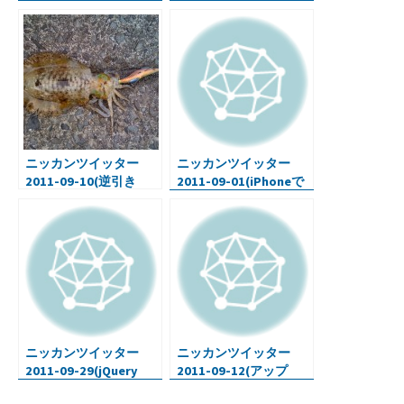
いて・iPadをもっとよ
術)
い音で・ジョブスの肉
声とApple製品による映
像)
ニッカンツイッター
ニッカンツイッター
2011-09-10(逆引き
2011-09-01(iPhoneで
Ruby・エギをロスト
動画アプリ・iPad保護
(>_<))
フィルム・Rubyをめぐ
る冒険)
ニッカンツイッター
ニッカンツイッター
2011-09-29(jQuery
2011-09-12(アップ
Mobile スマホ向けWeb
ル・太りにくくする準