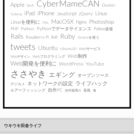
CyberMameCAN
Apple
Docker
bash
iPad
iPhone
Linux
JavaScript
jQuery
Golang
MacOSX
Photoshop
Linuxを便利に
Nginx
Mac
Pythonでデータサイエンス
PHP
Python
Python道場
Ruby
Rails
Raspberry Pi
RoR
Sinatraを使う
tweets
Ubuntu
Ubuntu20
Webサービス
Web制作
Webプログラミング
Webデザイン
Web開発を便利に
WordPress
YouTube
ささやき
エギング
オープンソース
ライフハック
ネットワークの設定
デジカメ
自作PC
ルアーフィッシング
長島
自作競馬AI
食
ウキウキ田舎ライフ