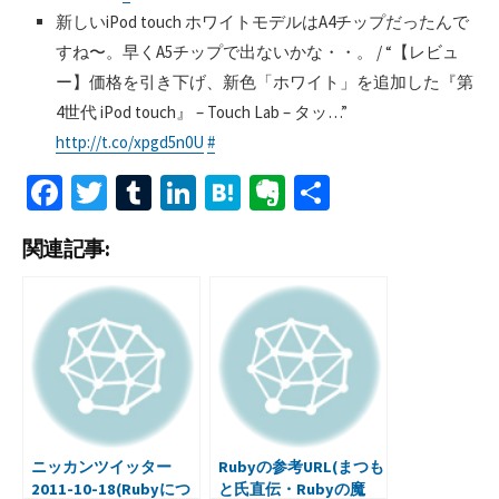
新しいiPod touch ホワイトモデルはA4チップだったんで
すね〜。早くA5チップで出ないかな・・。 / “【レビュ
ー】価格を引き下げ、新色「ホワイト」を追加した『第
4世代 iPod touch』 – Touch Lab – タッ…”
http://t.co/xpgd5n0U
#
Fa
T
T
Li
H
Ev
共
ce
wi
u
n
at
er
有
関連記事:
b
tt
m
ke
e
n
o
er
bl
dI
n
ot
o
r
n
a
e
k
ニッカンツイッター
Rubyの参考URL(まつも
2011-10-18(Rubyにつ
と氏直伝・Rubyの魔