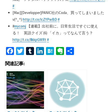
#
[Mac][Developper]PANIC社のCoda、買ってしまいました
v(^_^)
http://t.co/IcZYPwBD
#
#
mycomj
【連載】出社前に。日常生活ですぐに使え
る！ 英語クイズ (6) 「イカ」ってなんて言う？
http://t.co/8kkpGWRt
#
Fa
T
T
Li
H
Ev
共
ce
wi
u
n
at
er
有
関連記事:
b
tt
m
ke
e
n
o
er
bl
dI
n
ot
o
r
n
a
e
k