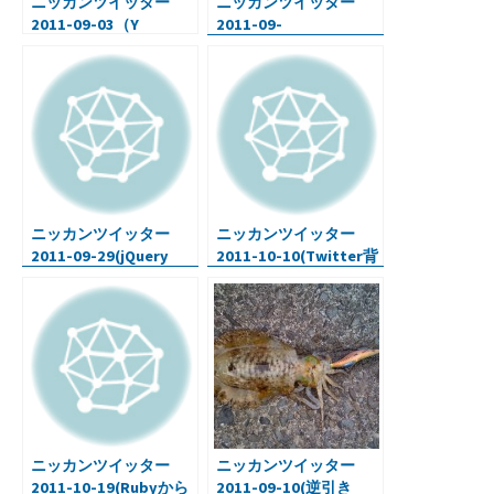
ニッカンツイッター
ニッカンツイッター
2011-09-03（Y
2011-09-
Combinator、
27(iPad,iPhoneまずは
Rails3.1、背景が輝くア
このソフト達・フリー
イキャッチ画像）
epsアイコン・Webデ
ザイン入門・etc)
ニッカンツイッター
ニッカンツイッター
2011-09-29(jQuery
2011-10-10(Twitter背
Mobile スマホ向けWeb
景変更・デジカメ流し
アプリの基本・写真の
撮り・)
合成を簡単に・
Firefox7.0)
ニッカンツイッター
ニッカンツイッター
2011-10-19(Rubyから
2011-09-10(逆引き