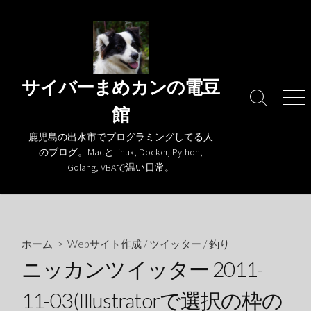
コ
ン
テ
ン
ツ
サイバーまめカンの電豆
へ
検
メ
館
ス
索
ニ
キ
切
ュ
鹿児島の出水市でプログラミングしてる人
り
ー
ッ
のブログ。MacとLinux, Docker, Python,
替
プ
Golang, VBAで温い日常。
え
ホーム
>
Webサイト作成
/
ツイッター
/
釣り
ニッカンツイッター 2011-
11-03(Illustratorで選択の枠の