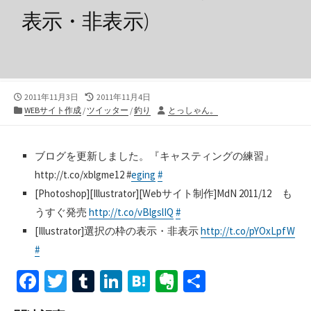
表示・非表示)
公
最
2011年11月3日
2011年11月4日
開
カ
終
投
WEBサイト作成
/
ツイッター
/
釣り
とっしゃん。
日
テ
更
稿
ゴ
新
者
リ
日
ブログを更新しました。『キャスティングの練習』
ー
http://t.co/xblgme12 #
eging
#
[Photoshop][Illustrator][Webサイト制作]MdN 2011/12 も
うすぐ発売
http://t.co/vBlgslIQ
#
[Illustrator]選択の枠の表示・非表示
http://t.co/pYOxLpfW
#
Fa
T
T
Li
H
Ev
共
ce
wi
u
n
at
er
有