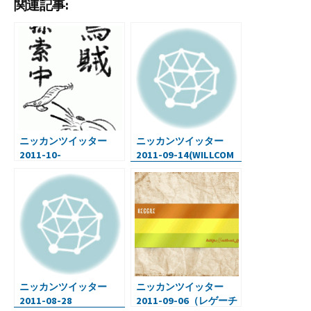
関連記事:
b
tt
m
ke
e
n
o
er
bl
dI
n
ot
o
r
n
a
e
k
ニッカンツイッター
ニッカンツイッター
2011-10-
2011-09-14(WILLCOM
17(Photoshop墨ブラ
携帯・洗濯時の色落ち
シ・iOS5のマニュアル)
防止)
ニッカンツイッター
ニッカンツイッター
2011-08-28
2011-09-06（レゲーチ