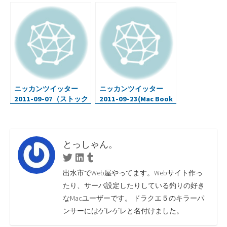
ックな画像・
Queued.at・Webサー
ビス・プログラミン
グ） ）
ニッカンツイッター
ニッカンツイッター
2011-09-07（ストック
2011-09-23(Mac Book
メディア・iPhone5専
Air・iPhone・OS X ハ
門家予想・秋烏賊）
ッキング・ドット敷い
た絵)
とっしゃん。
Twitter
Linkedin
Tumblr
出水市でWeb屋やってます。Webサイト作っ
たり、サーバ設定したりしている釣りの好き
なMacユーザーです。 ドラクエ５のキラーパ
ンサーにはゲレゲレと名付けました。