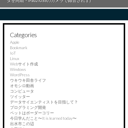
ダを同期・iPad2 iOS5のカメラで録音されず)
Categories
Apple
Bookmark
IoT
Linux
Webサイト作成
Windows
WordPress
ウキウキ田舎ライフ
オモシロ動画
コンピュータ
ツイッター
データサイエンティストを目指して？
プログラミング開発
ペットはボーダーコリー
今日学んだこと〜It is learned today〜
出水市この辺