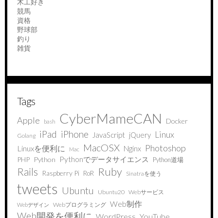
木工好き
競馬
資格
野球部
釣り
雑貨
Tags
CyberMameCAN
Apple
Docker
bash
iPad
iPhone
Linux
JavaScript
jQuery
Golang
MacOSX
Photoshop
Linuxを便利に
Nginx
Mac
Pythonでデータサイエンス
PHP
Python
Python道場
Ruby
Rails
Raspberry Pi
RoR
Sinatraを使う
tweets
Ubuntu
Ubuntu20
Webサービス
Web制作
Webプログラミング
Webデザイン
Web開発を便利に
WordPress
YouTube