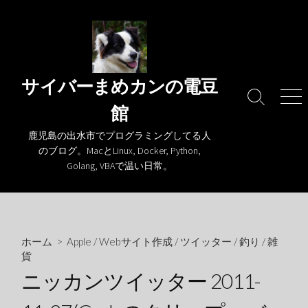
コ
ン
テ
ン
ツ
サイバーまめカンの電豆
へ
検
メ
館
ス
索
ニ
キ
切
ュ
鹿児島の出水市でプログラミングしてる人
り
ー
ッ
のブログ。MacとLinux, Docker, Python,
替
プ
Golang, VBAで温い日常。
え
ホーム
>
Apple
/
Webサイト作成
/
ツイッター
/
釣り
/
雑
貨
ニッカンツイッター 2011-