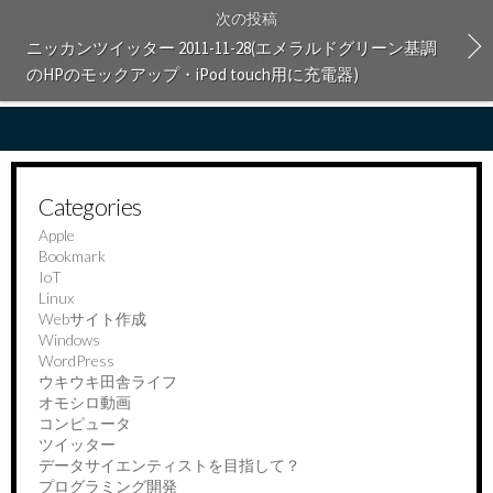
次の投稿
ニッカンツイッター 2011-11-28(エメラルドグリーン基調
のHPのモックアップ・iPod touch用に充電器)
Categories
Apple
Bookmark
IoT
Linux
Webサイト作成
Windows
WordPress
ウキウキ田舎ライフ
オモシロ動画
コンピュータ
ツイッター
データサイエンティストを目指して？
プログラミング開発