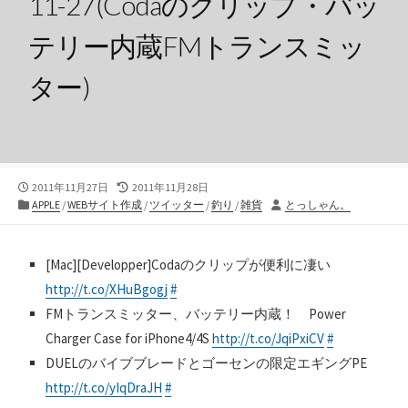
11-27(Codaのクリップ・バッ
テリー内蔵FMトランスミッ
ター)
公
最
2011年11月27日
2011年11月28日
開
カ
終
投
APPLE
/
WEBサイト作成
/
ツイッター
/
釣り
/
雑貨
とっしゃん。
日
テ
更
稿
ゴ
新
者
リ
日
[Mac][Developper]Codaのクリップが便利に凄い
ー
http://t.co/XHuBgogj
#
FMトランスミッター、バッテリー内蔵！ Power
Charger Case for iPhone4/4S
http://t.co/JqiPxiCV
#
DUELのバイブブレードとゴーセンの限定エギングPE
http://t.co/yIqDraJH
#