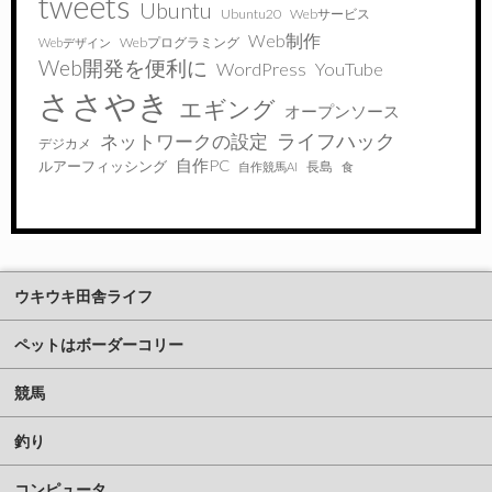
tweets
Ubuntu
Ubuntu20
Webサービス
Web制作
Webプログラミング
Webデザイン
Web開発を便利に
WordPress
YouTube
ささやき
エギング
オープンソース
ライフハック
ネットワークの設定
デジカメ
自作PC
ルアーフィッシング
長島
自作競馬AI
食
ウキウキ田舎ライフ
ペットはボーダーコリー
競馬
釣り
コンピュータ