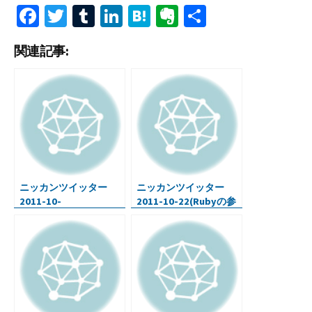
Fa
T
T
Li
H
Ev
共
ce
wi
u
n
at
er
有
関連記事:
b
tt
m
ke
e
n
o
er
bl
dI
n
ot
o
r
n
a
e
k
ニッカンツイッター
ニッカンツイッター
2011-10-
2011-10-22(Rubyの参
27(WordPress チート
考URL・New iPod
シート・Coda購入・ジ
touchはA4チップ)
ョブズ氏を語る)