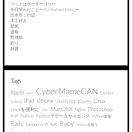
ペットはボーダーコリー
今日学んだこと〜It is learned today〜
出水市この辺
木工好き
競馬
資格
野球部
釣り
雑貨
Tags
CyberMameCAN
Apple
Docker
bash
iPad
iPhone
Linux
JavaScript
jQuery
Golang
MacOSX
Photoshop
Linuxを便利に
Nginx
Mac
Pythonでデータサイエンス
PHP
Python
Python道場
Ruby
Rails
Raspberry Pi
RoR
Sinatraを使う