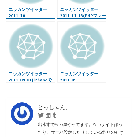
ニッカンツイッター
ニッカンツイッター
2011-10-
2011-11-13(PHPフレー
04(iPhone+Rails・自分
ムワークKohana・
まとめサイト・ソーシ
WEBrickのポート番号
ャルメディアアイコン)
を変更)
ニッカンツイッター
ニッカンツイッター
2011-09-01(iPhoneで
2011-09-
動画アプリ・iPad保護
27(iPad,iPhoneまずは
フィルム・Rubyをめぐ
このソフト達・フリー
る冒険)
epsアイコン・Webデ
ザイン入門・etc)
とっしゃん。
Twitter
Linkedin
Tumblr
出水市でWeb屋やってます。Webサイト作っ
たり、サーバ設定したりしている釣りの好き