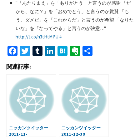
"「あたりまえ」を「ありがとう」と言うのが感謝 「だ
から、なに？」を「おめでとう」と言うのが賞賛 「も
う、ダメだ」を「これからだ」と言うのが希望 「なりた
いな」を「なってやる」と言うのが決意…"
http://t.co/h3tHtMPU
#
Fa
T
T
Li
H
Ev
共
ce
wi
u
n
at
er
有
関連記事:
b
tt
m
ke
e
n
o
er
bl
dI
n
ot
o
r
n
a
e
k
ニッカンツイッター
ニッカンツイッター
2011-11-
2011-12-30