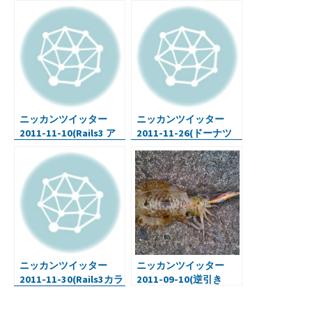
29(DropBox,Box,Amaz
on Claud・iCam)
ニッカンツイッター
ニッカンツイッター
2011-11-10(Rails3 ア
2011-11-26(ドーナツ
プリ開発のサンプル
のケース・Mamboと
本・PowerShot
Matrix)
S100・)
ニッカンツイッター
ニッカンツイッター
2011-11-30(Rails3カラ
2011-09-10(逆引き
ム名（列名）を変更)
Ruby・エギをロスト
(>_<))