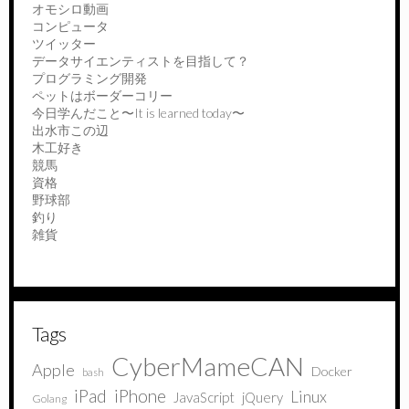
オモシロ動画
コンピュータ
ツイッター
データサイエンティストを目指して？
プログラミング開発
ペットはボーダーコリー
今日学んだこと〜It is learned today〜
出水市この辺
木工好き
競馬
資格
野球部
釣り
雑貨
Tags
CyberMameCAN
Apple
Docker
bash
iPad
iPhone
Linux
JavaScript
jQuery
Golang