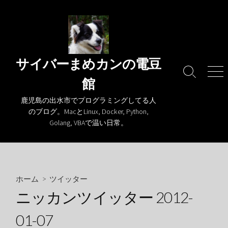
コ
ン
テ
ン
ツ
サイバーまめカンの電豆
へ
検
メ
館
ス
索
ニ
キ
切
ュ
鹿児島の出水市でプログラミングしてる人
り
ー
ッ
のブログ。MacとLinux, Docker, Python,
替
プ
Golang, VBAで温い日常。
え
ホーム
>
ツイッター
ニッカンツイッター 2012-
01-07