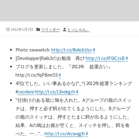
公
カ
投
2012年1月7日
ツイッター
とっしゃん。
開
テ
稿
日
ゴ
者
リ
Photo: swwwitch:
http://t.co/8vAcbUsv
#
ー
[Developper]Rails3のお勉強 再び
http://t.co/lFGlCzsB
#
ブログを更新しました。『2012年 超運占い』
http://t.co/YqPBmrO3
#
47位でした。いい事あるかな(^_^) 2012年超運ランキング
#
cocoloni
http://t.co/12ookgch
#
"仕掛けのある籠に鳩を入れた。Aグループの籠のスイッ
チは、押すと必ず餌が出てくるようにした。Bグループ
の籠のスイッチは、押すとたまに餌が出るようにした。
結果、Aの鳩はお腹が空くと、スイッチを押し、餌を食
べた。一…"…
http://t.co/vkzwqgXi
#