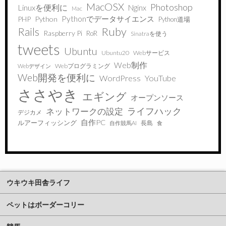
MacOSX
Photoshop
Linuxを便利に
Nginx
Mac
Pythonでデータサイエンス
PHP
Python
Python道場
Ruby
Rails
Raspberry Pi
RoR
Sinatraを使う
tweets
Ubuntu
Ubuntu20
Webサービス
Web制作
Webプログラミング
Webデザイン
Web開発を便利に
WordPress
YouTube
ささやき
エギング
オープンソース
ライフハック
ネットワークの設定
デジカメ
自作PC
ルアーフィッシング
長島
自作競馬AI
食
ウキウキ田舎ライフ
ペットはボーダーコリー