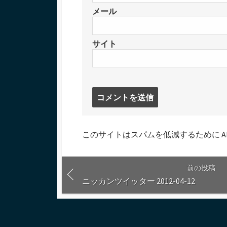
メール
サイト
コ
メ
ン
ト
このサイトはスパムを低減するために Aki
す
る
前の投稿
ニッカンツイッター 2012-04-12