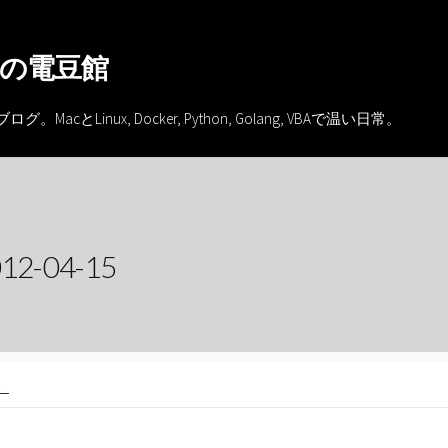
の電豆館
inux, Docker, Python, Golang, VBAで温い日常。
-04-15
。