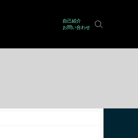
自己紹介
検
お問い合わせ
索
切
り
替
え