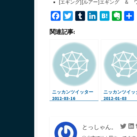
[エギング][ルアー]エギング ＆
ー
Fa
T
T
Li
H
Ev
ce
wi
u
n
at
er
関連記事:
b
tt
m
ke
e
n
o
er
bl
dI
n
ot
o
r
n
a
e
k
ニッカンツイッター
ニッカンツイッ
2012-03-16
2012-01-03
とっしゃん。
Twitte
L