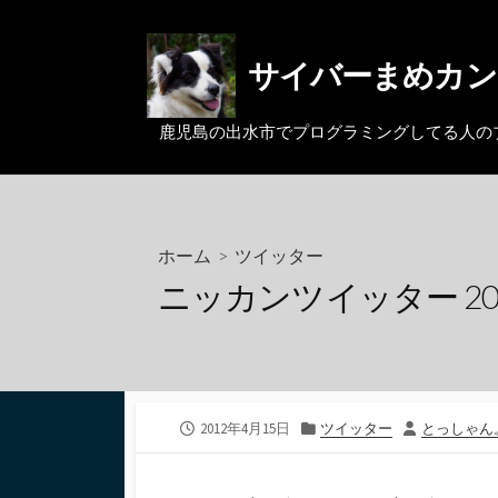
コ
ン
サイバーまめカン
テ
ン
ツ
鹿児島の出水市でプログラミングしてる人のブログ。MacとL
へ
ス
キ
ッ
ホーム
>
ツイッター
プ
ニッカンツイッター 2012
公
カ
投
2012年4月15日
ツイッター
とっしゃん
開
テ
稿
日
ゴ
者
リ