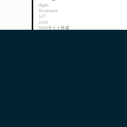
Apple
Bookmark
IoT
Linux
Webサイト作成
Windows
WordPress
ウキウキ田舎ライフ
オモシロ動画
コンピュータ
ツイッター
データサイエンティストを目指して？
プログラミング開発
ペットはボーダーコリー
今日学んだこと〜It is learned today〜
出水市この辺
木工好き
競馬
資格
野球部
釣り
雑貨