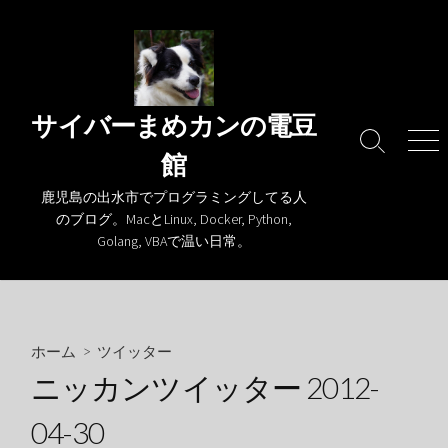
コ
ン
テ
ン
ツ
サイバーまめカンの電豆
へ
検
メ
館
ス
索
ニ
キ
切
ュ
鹿児島の出水市でプログラミングしてる人
り
ー
ッ
のブログ。MacとLinux, Docker, Python,
替
プ
Golang, VBAで温い日常。
え
ホーム
>
ツイッター
ニッカンツイッター 2012-
04-30