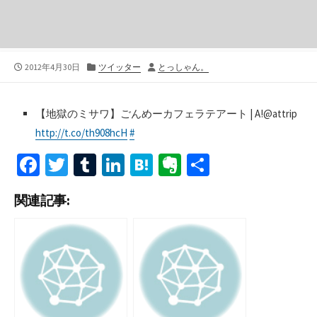
公
カ
投
2012年4月30日
ツイッター
とっしゃん。
開
テ
稿
日
ゴ
者
リ
【地獄のミサワ】ごんめーカフェラテアート | A!@attrip
ー
http://t.co/th908hcH
#
Fa
T
T
Li
H
Ev
共
ce
wi
u
n
at
er
有
関連記事:
b
tt
m
ke
e
n
o
er
bl
dI
n
ot
o
r
n
a
e
k