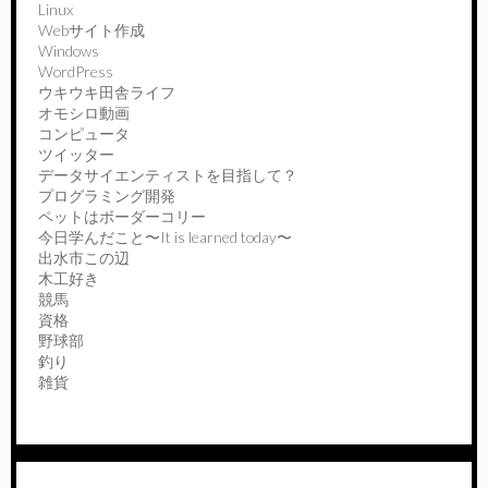
Linux
Webサイト作成
Windows
WordPress
ウキウキ田舎ライフ
オモシロ動画
コンピュータ
ツイッター
データサイエンティストを目指して？
プログラミング開発
ペットはボーダーコリー
今日学んだこと〜It is learned today〜
出水市この辺
木工好き
競馬
資格
野球部
釣り
雑貨