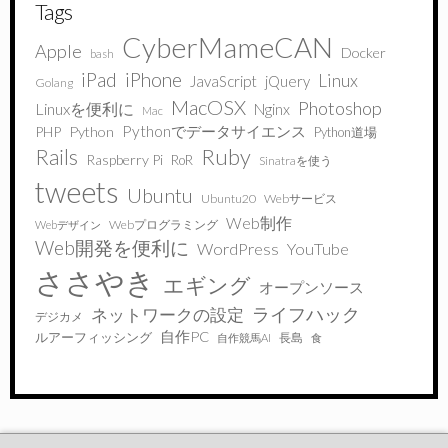
Tags
CyberMameCAN
Apple
Docker
bash
iPad
iPhone
Linux
JavaScript
jQuery
Golang
MacOSX
Photoshop
Linuxを便利に
Nginx
Mac
Pythonでデータサイエンス
PHP
Python
Python道場
Ruby
Rails
Raspberry Pi
RoR
Sinatraを使う
tweets
Ubuntu
Ubuntu20
Webサービス
Web制作
Webプログラミング
Webデザイン
Web開発を便利に
WordPress
YouTube
ささやき
エギング
オープンソース
ライフハック
ネットワークの設定
デジカメ
自作PC
ルアーフィッシング
長島
自作競馬AI
食