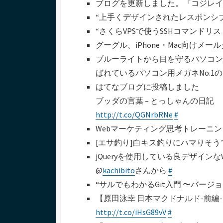
ブログを更新しました。『コジレイさんの
ー
“上手くデザインされたレスポンシブWe
“さくらVPSで使うSSHコマンドリスト
グーグル、iPhone・Mac向けメールクラ
ブルーライトから目を守るパソコン用
ばれているパソコン用メガネNo.1の「J
はてなブログに投稿しました
ブッダの言葉 – とっしゃんの日記
http://t.co/QGNrbRNe
#
Webマーケティング思考トレーニ
[エサ釣り]白キス釣りにハマりそ
jQueryを使用している良デザインなWe
@
kachibito
さんから
#
“サルでもわかるGit入門 〜バージ
【原田泳幸 日本マクドナルド-前編-】
http://t.co/iHsG89vV
#