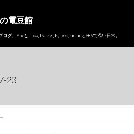
の電豆館
inux, Docker, Python, Golang, VBAで温い日常。
-23
。