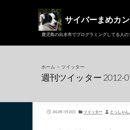
コ
ン
サイバーまめカン
テ
ン
ツ
鹿児島の出水市でプログラミングしてる人のブログ。MacとL
へ
ス
キ
ッ
ホーム
>
ツイッター
プ
週刊ツイッター 2012-07
公
カ
投
2012年7月23日
ツイッター
とっしゃん
開
テ
稿
日
ゴ
者
リ