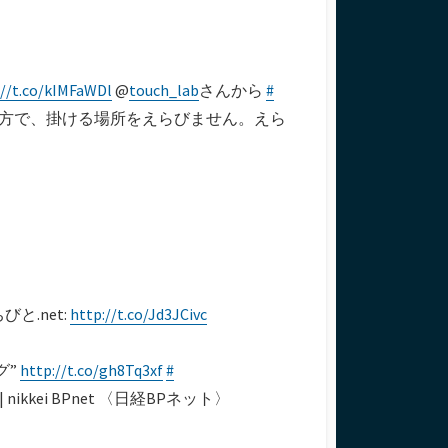
://t.co/kIMFaWDl
@
touch_lab
さんから
#
見え方で、掛ける場所をえらびません。えら
と.net:
http://t.co/Jd3JCivc
グ”
http://t.co/gh8Tq3xf
#
ei BPnet 〈日経BPネット〉