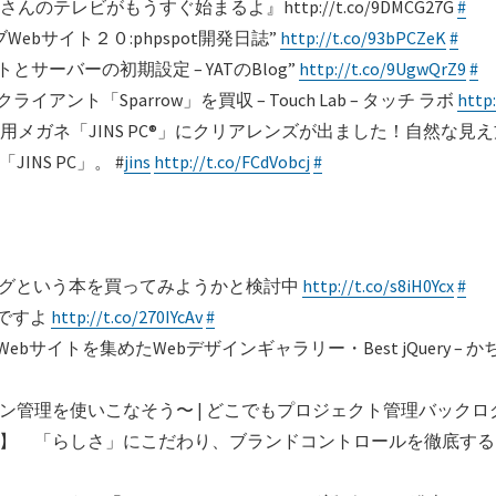
テレビがもうすぐ始まるよ』http://t.co/9DMCG27G
#
bサイト２０:phpspot開発日誌”
http://t.co/93bPCZeK
#
とサーバーの初期設定 – YATのBlog”
http://t.co/9UgwQrZ9
#
イアント「Sparrow」を買収 – Touch Lab – タッチ ラボ
http
メガネ「JINS PC®」にクリアレンズが出ました！自然な
INS PC」。 #
jins
http://t.co/FCdVobcj
#
ングという本を買ってみようかと検討中
http://t.co/s8iH0Ycx
#
うですよ
http://t.co/270IYcAv
#
bサイトを集めたWebデザインギャラリー・Best jQuery – かちび
ョン管理を使いこなそう〜 | どこでもプロジェクト管理バックロ
 「らしさ」にこだわり、ブランドコントロールを徹底する| nikk