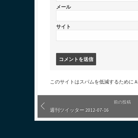
メール
サイト
コ
メ
ン
ト
このサイトはスパムを低減するために Aki
す
る
前の投稿
週刊ツイッター 2012-07-16