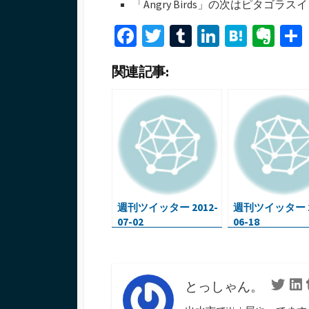
「Angry Birds」の次はピタゴラスイ
Fa
T
T
Li
H
Ev
ce
wi
u
n
at
er
関連記事:
b
tt
m
ke
e
n
o
er
bl
dI
n
ot
o
r
n
a
e
k
週刊ツイッター 2012-
週刊ツイッター 2
07-02
06-18
とっしゃん。
Twitte
L