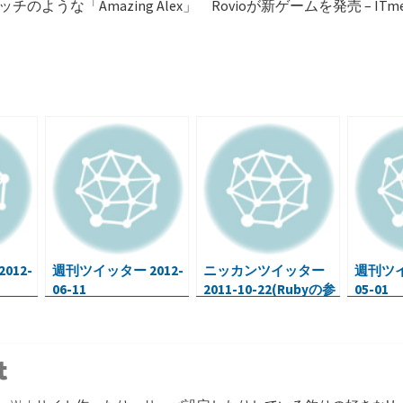
ッチのような「Amazing Alex」 Rovioが新ゲームを発売 – ITm
共
有
012-
週刊ツイッター 2012-
ニッカンツイッター
週刊ツイ
06-11
2011-10-22(Rubyの参
05-01
考URL・New iPod
touchはA4チップ)
r
inkedin
Tumblr