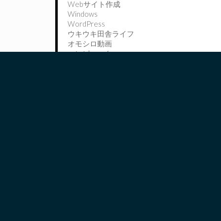
Webサイト作成
Windows
WordPress
ウキウキ田舎ライフ
オモシロ動画
コンピュータ
ツイッター
データサイエンティストを目指して？
プログラミング開発
ペットはボーダーコリー
今日学んだこと〜It is learned today〜
出水市この辺
木工好き
競馬
資格
野球部
釣り
雑貨