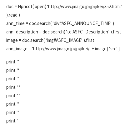
doc = Hpricot( open( ‘http://www.jma.go.jp/jp/jikei/352.html’
).read )
ann_time = doc.search( ‘div#ASFC_ANNOUNCE_TIME’ )
ann_description = doc.search( ‘td.ASFC_Description’ ).first
image = doc.search( ‘img#ASFC_IMAGE’ ).first
ann_image = ‘http://www.jma.go.jp/jp/jikei/’ + image[ ‘src’ ]
print ‘‘
print ‘‘
print ‘‘
print ‘
‘
print “
”
print ‘‘
print ‘‘
print “