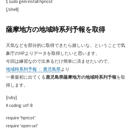
$ sudo gem install hpricot
[/shell]
薩摩地方の地域時系列予報を取得
天気などを部分的に取得できたら嬉しいな、ということで気
象庁のHPよりデータを取得したいと思います。
今回は練習なので出来るだけ簡単に済ませたいので、
地域時系列予報 ： 鹿児島県
より
一番最初に出てくる
鹿児島県薩摩地方の地域時系列予報
を取
得します。
[ruby]
# coding: utf-8
require ‘hpricot’
require ‘open-uri’