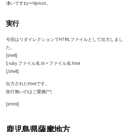
凄いですね〜Hpricot。
実行
今回はリダイレクションでHTMLファイルとして出力しまし
た。
[shell]
$ ruby ファイル名.rb > ファイル名.html
[/shell]
出力されたhtmlです。
改行無いのはご愛嬌(^^;
[xhtml]
鹿児島県薩摩地方