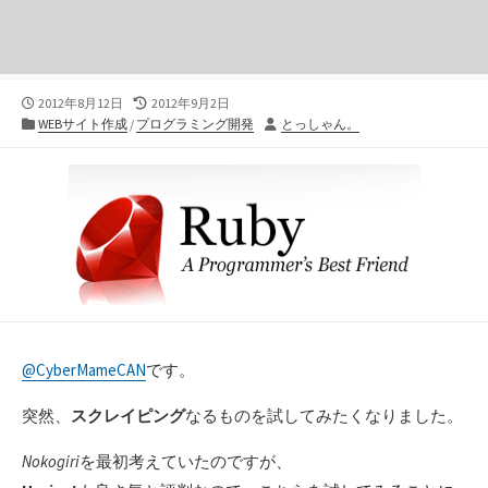
公
最
2012年8月12日
2012年9月2日
開
カ
終
投
WEBサイト作成
/
プログラミング開発
とっしゃん。
日
テ
更
稿
ゴ
新
者
リ
日
ー
@CyberMameCAN
です。
突然、
スクレイピング
なるものを試してみたくなりました。
Nokogiri
を最初考えていたのですが、