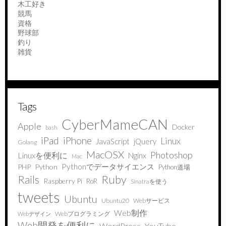
木工好き
競馬
資格
野球部
釣り
雑貨
Tags
CyberMameCAN
Apple
Docker
bash
iPad
iPhone
Linux
JavaScript
jQuery
Golang
MacOSX
Photoshop
Linuxを便利に
Nginx
Mac
Pythonでデータサイエンス
PHP
Python
Python道場
Ruby
Rails
Raspberry Pi
RoR
Sinatraを使う
tweets
Ubuntu
Ubuntu20
Webサービス
Web制作
Webプログラミング
Webデザイン
Web開発を便利に
WordPress
YouTube