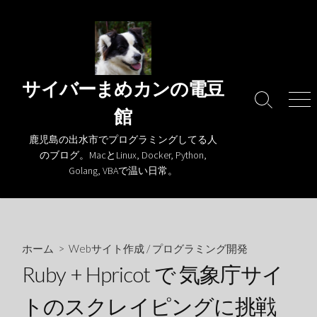
コ
ン
テ
ン
ツ
サイバーまめカンの電豆
へ
検
メ
館
ス
索
ニ
キ
切
ュ
鹿児島の出水市でプログラミングしてる人
り
ー
ッ
のブログ。MacとLinux, Docker, Python,
替
プ
Golang, VBAで温い日常。
え
ホーム
>
Webサイト作成
/
プログラミング開発
Ruby + Hpricot で 気象庁サイ
トのスクレイピングに挑戦