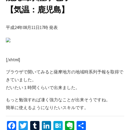
【気温：鹿児島】
平成24年08月11日17時 発表
[/xhtml]
ブラウザで開いてみると薩摩地方の地域時系列予報を取得で
きていました。
だいたい１時間くらいで出来ました。
もっと勉強すれば凄く強力なことが出来そうですね。
簡単に使えるようになりたいスキルです。
Fa
T
T
Li
H
Ev
共