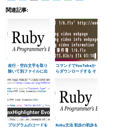
ce
wi
u
n
at
er
有
関連記事:
b
tt
m
ke
e
n
o
er
bl
dI
n
ot
o
r
n
a
e
k
改行・空白文字を取り
コマンドでYouTubeか
除いて別ファイルに出
らダウンロードする そ
力する（Rubyスクリプ
の２
トで）
プログラムのコードを
Ruby文法 初歩の初歩を