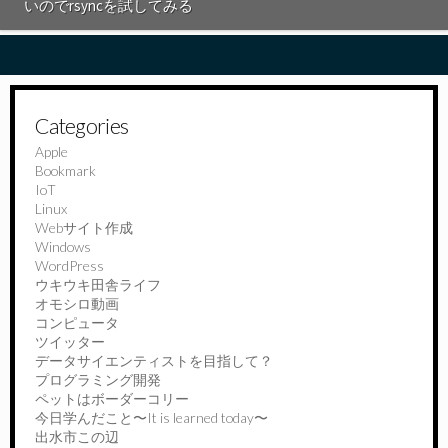
いのでrsyncを試してみる
Categories
Apple
Bookmark
IoT
Linux
Webサイト作成
Windows
WordPress
ウキウキ田舎ライフ
オモシロ動画
コンピュータ
ツイッター
データサイエンティストを目指して？
プログラミング開発
ペットはボーダーコリー
今日学んだこと〜It is learned today〜
出水市この辺