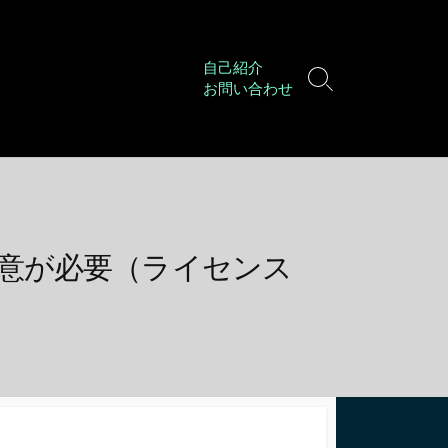
自己紹介
検
お問い合わせ
索
切
り
替
え
は注意が必要（ライセンス