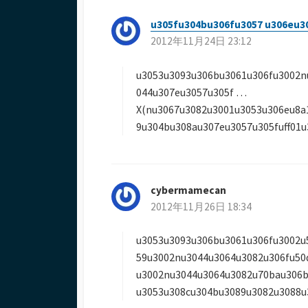
u305fu304bu306fu3057 u306eu3
2012年11月24日 23:12
u3053u3093u306bu3061u306fu3002n
044u307eu3057u305f …
X(nu3067u3082u3001u3053u306eu8a
9u304bu308au307eu3057u305fuff01u
cybermamecan
よ
2012年11月26日 18:34
り
:
u3053u3093u306bu3061u306fu3002u
59u3002nu3044u3064u3082u306fu50
u3002nu3044u3064u3082u70bau306b
u3053u308cu304bu3089u3082u3088u