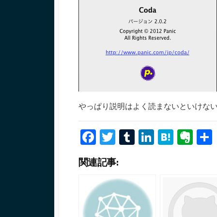
やっぱり説明はよく読まないといけな
Fa
T
T
Li
H
Ev
ce
wi
u
n
at
er
関連記事:
b
tt
m
ke
e
n
o
er
bl
dI
n
ot
o
r
n
a
e
k