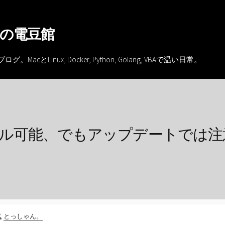
の電豆館
inux, Docker, Python, Golang, VBAで温い日常。
ンストール可能、でもアップデートで
投
とっしゃん。