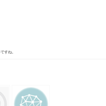
いですね。
共
有