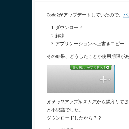
開
終
テ
日
更
ゴ
新
リ
Coda2がアップデートしていたので、
パ
日
ー
ダウンロード
解凍
アプリケーションへ上書きコピー
その結果、どうしたことか使用期限が
ええっ!?アップルストアから購入して
と不思議でした。
ダウンロードしたから？？