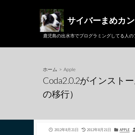
コ
ン
サイバーまめカン
テ
ン
ツ
鹿児島の出水市でプログラミングしてる人のブログ。MacとL
へ
ス
キ
ッ
ホーム
>
Apple
プ
Coda2.0.2がイ
の移行）
公
最
カ
2012年8月21日
2012年8月21日
APPLE