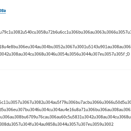
08a
よ
り
:
u79c1u3082u540cu3058u72b6u6cc1u306bu306au3063u3066u3057u
18u4e8bu306eu304au304bu3052u3067u3001u5143u901au308au306
3042u308au304cu3068u3046u3054u3056u3044u307eu3057u305f ;D
5c11u3057u3067u3082u304au5f79u306bu7acbu3066u3066u50d5u3
d5u306eu307bu3046u304cu304au4e16u8a71u306bu306au308au306
u306au308bu6709u76cau306au60c5u5831u3042u308au304cu3068u
308du3057u304fu304au9858u3044u3057u307eu3059u3002