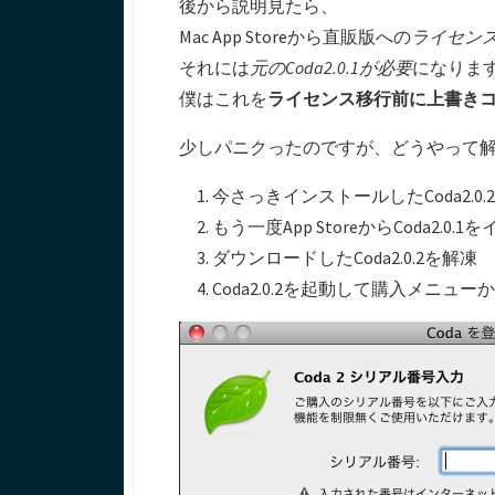
後から説明見たら、
Mac App Storeから直販版への
ライセン
それには
元のCoda2.0.1が必要
になりま
僕はこれを
ライセンス移行前に上書き
少しパニクったのですが、どうやって
今さっきインストールしたCoda2.0.
もう一度App StoreからCoda2.0.
ダウンロードしたCoda2.0.2を解凍
Coda2.0.2を起動して購入メニュ