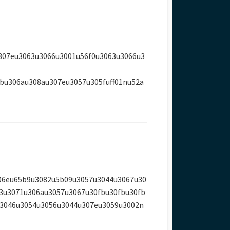
307eu3063u3066u3001u56f0u3063u3066u3
bu306au308au307eu3057u305fuff01nu52a
06eu65b9u3082u5b09u3057u3044u3067u30
3u3071u306au3057u3067u30fbu30fbu30fb
3046u3054u3056u3044u307eu3059u3002n