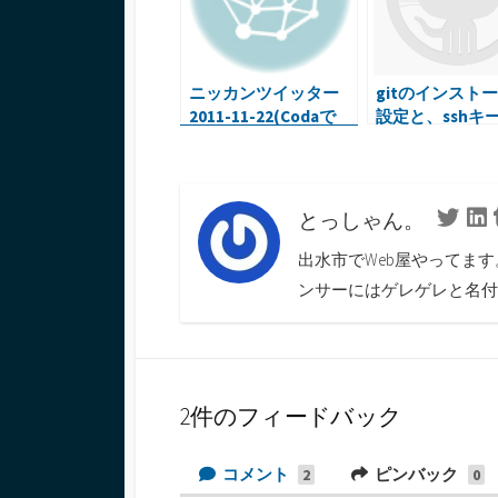
ニッカンツイッター
gitのインスト
2011-11-22(Codaで
設定と、sshキ
Emacsのコマンド・ジ
録
ョブズが日本の禅を好
きすぎる)
とっしゃん。
Twitte
L
出水市でWeb屋やってま
ンサーにはゲレゲレと名付
2件のフィードバック
コメント
ピンバック
2
0