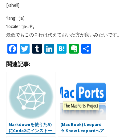
[/shell]
‘lang’: ‘ja’,
‘locale’: ‘ja-JP’,
最低でもこの２行は代えておいた方が良いみたいです。
Fa
T
T
Li
H
Ev
共
ce
wi
u
n
at
er
有
関連記事:
b
tt
m
ke
e
n
o
er
bl
dI
n
ot
o
r
n
a
e
k
Markdownを使うため
(Mac Book) Leopard
にCoda2にインストー
→ Snow Leopardへア
ル
ップグレードでPortsエ