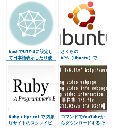
ラー
bashでUTF-8に設定し
さくらの
て日本語表示したり使
VPS（Ubuntu）で
ったり。Emacsでも。
sshfsを使う、Macと共
に。
Ruby + Hpricot で 気象
コマンドでYouTubeか
庁サイトのスクレイピ
らダウンロードする そ
ングに挑戦
の２