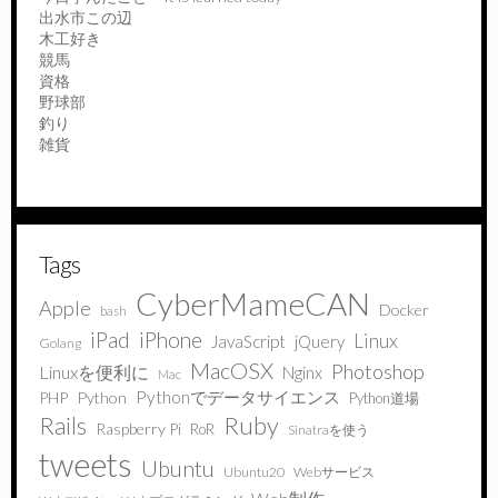
出水市この辺
木工好き
競馬
資格
野球部
釣り
雑貨
Tags
CyberMameCAN
Apple
Docker
bash
iPad
iPhone
Linux
JavaScript
jQuery
Golang
MacOSX
Photoshop
Linuxを便利に
Nginx
Mac
Pythonでデータサイエンス
PHP
Python
Python道場
Ruby
Rails
Raspberry Pi
RoR
Sinatraを使う
tweets
Ubuntu
Ubuntu20
Webサービス