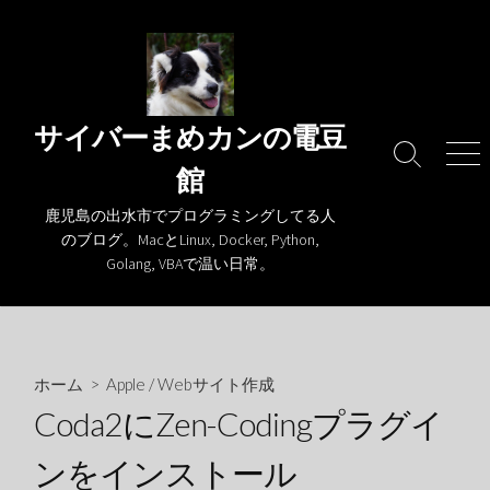
コ
ン
テ
ン
ツ
サイバーまめカンの電豆
へ
検
メ
館
ス
索
ニ
キ
切
ュ
鹿児島の出水市でプログラミングしてる人
り
ー
ッ
のブログ。MacとLinux, Docker, Python,
替
プ
Golang, VBAで温い日常。
え
ホーム
>
Apple
/
Webサイト作成
Coda2にZen-Codingプラグイ
ンをインストール