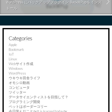
WordPress にバックアッププラグイン BackWPupをインス
トール
Categories
Apple
Bookmark
IoT
Linux
Webサイト作成
Windows
WordPress
ウキウキ田舎ライフ
オモシロ動画
コンピュータ
ツイッター
データサイエンティストを目指して？
プログラミング開発
ペットはボーダーコリー
今日学んだこと〜It is learned today〜