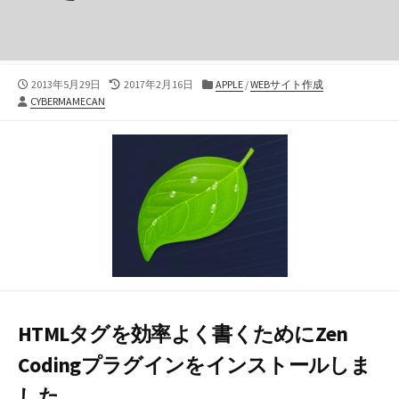
公
最
カ
2013年5月29日
2017年2月16日
APPLE
/
WEBサイト作成
投
開
終
テ
CYBERMAMECAN
稿
日
更
ゴ
者
新
リ
日
ー
HTMLタグを効率よく書くためにZen
Codingプラグインをインストールしま
した。