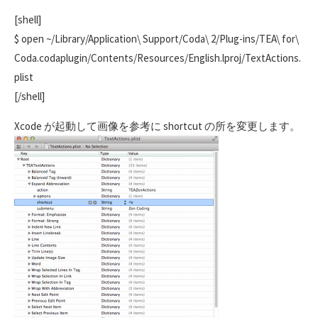
[shell]
$ open ~/Library/Application\ Support/Coda\ 2/Plug-ins/TEA\ for\
Coda.codaplugin/Contents/Resources/English.lproj/TextActions.
plist
[/shell]
Xcode が起動して画像を参考に shortcut の所を変更します。