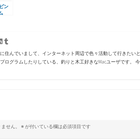
ッピン
ム
良い感じ
tter
Linkedin
Tumblr
に住んでいまして、インターネット周辺で色々活動して行きたいと思
プログラムしたりしている、釣りと木工好きなMacユーザです。 
りません。
※
が付いている欄は必須項目です