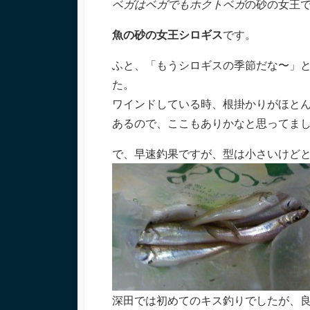
ベガはベガでもホクトベガ
の砂の女王
日
ー
魚の砂の女王シロギス
です。
ふと、「もうシロギスの季節だな〜」
た。
ワインドしている時、根掛かりがほと
あるので、ここもありかなと思ってま
で、早速釣果ですが、型は小さいけど
深田では初めてのキス釣りでしたが、