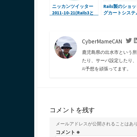
ニッカンツイッター
Rails製のショ
2011-10-21(Rails3と
グカートシステ
Bing APIとjQuery・
Spree 激しく
OS X ハッキング・
Linked in 日本語)
CyberMameCAN
Twi
鹿児島県の出水市という所
たり、サーバ設定したり、
AI予想を頑張ってます。
コメントを残す
メールアドレスが公開されることはあ
コメント
※