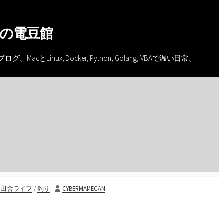
の電豆館
inux, Docker, Python, Golang, VBAで温い日常。
投
キ田舎ライフ
/
釣り
CYBERMAMECAN
稿
者