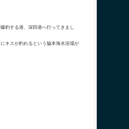
が爆釣する港、深田港へ行ってきまし
くにキスが釣れるという脇本海水浴場が