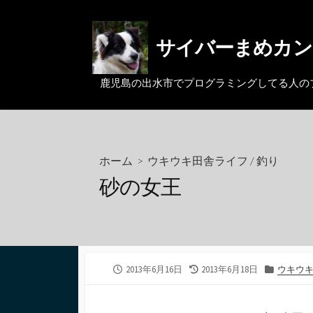
コ
ン
サイバーまめカン
テ
ン
ツ
鹿児島の出水市でプログラミングしてる人のブログ。MacとL
へ
ス
キ
ッ
ホーム
>
ウキウキ田舎ライフ
/
釣り
プ
砂の女王
公
最
カ
2013年6月16日
2013年6月18日
ウキウ
開
終
テ
日
更
ゴ
新
リ