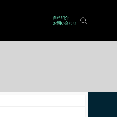
自己紹介
検
お問い合わせ
索
切
り
替
え