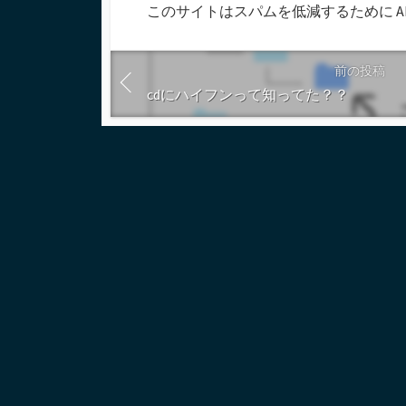
このサイトはスパムを低減するために Aki
す
る
前の投稿
cdにハイフンって知ってた？？