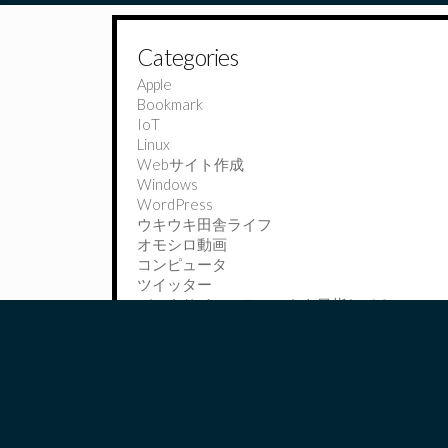
Categories
Apple
Bookmark
IoT
Linux
Webサイト作成
Windows
WordPress
ウキウキ田舎ライフ
オモシロ動画
コンピュータ
ツイッター
データサイエンティストを目指して？
プログラミング開発
ペットはボーダーコリー
今日学んだこと〜It is learned today〜
出水市この辺
木工好き
競馬
資格