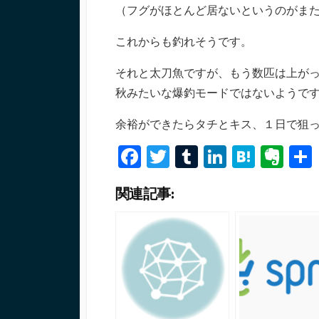
（フグがほとんど居ないというのがま
これからも釣れそうです。
それと太刀魚ですが、もう数匹は上が
秋みたいな爆釣モードではないようで
余裕ができたらタチとキス、１日で狙
Fa
T
T
Li
H
Ev
ce
wi
u
n
at
er
関連記事:
b
tt
m
ke
e
n
o
er
bl
dI
n
ot
o
r
n
a
e
k