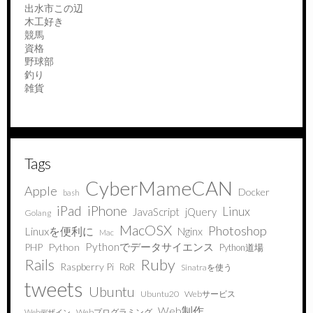
出水市この辺
木工好き
競馬
資格
野球部
釣り
雑貨
Tags
CyberMameCAN
Apple
Docker
bash
iPad
iPhone
Linux
JavaScript
jQuery
Golang
MacOSX
Photoshop
Linuxを便利に
Nginx
Mac
Pythonでデータサイエンス
PHP
Python
Python道場
Ruby
Rails
Raspberry Pi
RoR
Sinatraを使う
tweets
Ubuntu
Ubuntu20
Webサービス
Web制作
Webプログラミング
Webデザイン