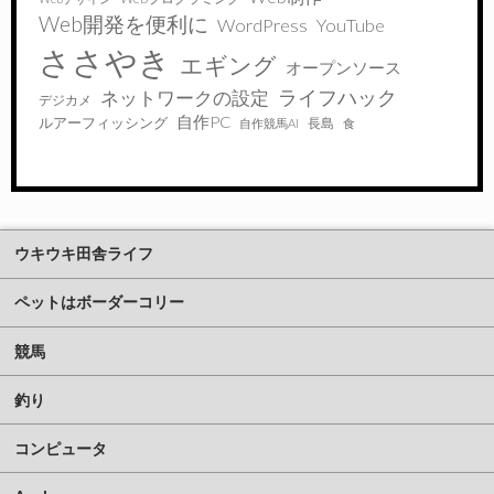
Web開発を便利に
WordPress
YouTube
ささやき
エギング
オープンソース
ライフハック
ネットワークの設定
デジカメ
自作PC
ルアーフィッシング
長島
自作競馬AI
食
ウキウキ田舎ライフ
ペットはボーダーコリー
競馬
釣り
コンピュータ