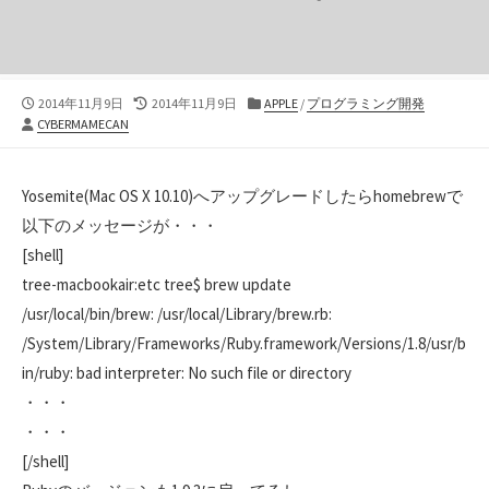
公
最
カ
2014年11月9日
2014年11月9日
APPLE
/
プログラミング開発
投
開
終
テ
CYBERMAMECAN
稿
日
更
ゴ
者
新
リ
日
ー
Yosemite(Mac OS X 10.10)へアップグレードしたらhomebrewで
以下のメッセージが・・・
[shell]
tree-macbookair:etc tree$ brew update
/usr/local/bin/brew: /usr/local/Library/brew.rb:
/System/Library/Frameworks/Ruby.framework/Versions/1.8/usr/b
in/ruby: bad interpreter: No such file or directory
・・・
・・・
[/shell]