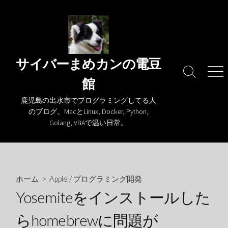
コ
ン
テ
ン
ツ
サイバーまめカンの電豆
へ
検
メ
館
ス
索
ニ
キ
切
ュ
鹿児島の出水市でプログラミングしてる人
り
ー
ッ
のブログ。MacとLinux, Docker, Python,
替
プ
Golang, VBAで温い日常。
え
ホーム
>
Apple
/
プログラミング開発
Yosemiteをインストールした
らhomebrewに問題が