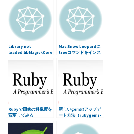
o
er
bl
dI
n
ot
o
r
n
a
e
k
Library not
Mac Snow Leopardに
loaded:libMagickCore
treeコマンドをインス
-Q16.7.dylib
トール
(LoadError)な時
Rubyで画像の解像度を
新しいgemのアップデ
変更してみる
ート方法（rubygems-
update）