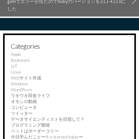
gemでエラーが出たのでRubyのバージョンを2.1.1→2.1.0に
した
Categories
Apple
Bookmark
IoT
Linux
Webサイト作成
Windows
WordPress
ウキウキ田舎ライフ
オモシロ動画
コンピュータ
ツイッター
データサイエンティストを目指して？
プログラミング開発
ペットはボーダーコリー
今日学んだこと〜It is learned today〜