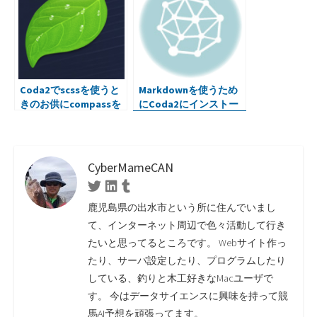
Coda2でscssを使うと
Markdownを使うため
きのお供にcompassを
にCoda2にインストー
どうぞ。
ル
CyberMameCAN
Twitter
Linkedin
Tumblr
鹿児島県の出水市という所に住んでいまし
て、インターネット周辺で色々活動して行き
たいと思ってるところです。 Webサイト作っ
たり、サーバ設定したり、プログラムしたり
している、釣りと木工好きなMacユーザで
す。 今はデータサイエンスに興味を持って競
馬AI予想を頑張ってます。