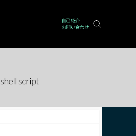
自己紹介
検
お問い合わせ
索
切
り
替
え
script