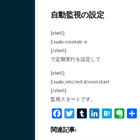
自動監視の設定
[shell]
$ sudo crontab -e
[/shell]
で定期実行を設定して
[shell]
$ sudo /etc/init.d/cron start
[/shell]
監視スタートです。
Fa
T
T
Li
H
Ev
ce
wi
u
n
at
er
関連記事:
b
tt
m
ke
e
n