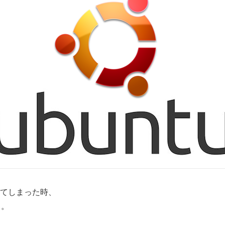
ちてしまった時、
り。
・