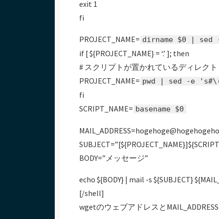
exit 1
fi
PROJECT_NAME=
dirname $0 | sed 
if [ ${PROJECT_NAME} = ‘.’ ]; then
# スクリプトが置かれているディレクトリ
PROJECT_NAME=
pwd | sed -e 's#\
fi
SCRIPT_NAME=
basename $0
MAIL_ADDRESS=hogehoge@hogehogeho
SUBJECT=”[${PROJECT_NAME}]${SCRIP
BODY=”メッセージ”
echo ${BODY} | mail -s ${SUBJECT} ${MAI
[/shell]
wgetのウェブアドレスとMAIL_ADD