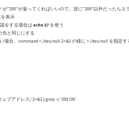
が”200″が返ってくればいいので、逆に”200″以外だったら
数を表示
確認をする場合は
echo $?
を使う
力先と同じにする
mmand > /dev/null 2>&1 の様に > /dev/null を指定す
p://ウェブアドレス/ 2>&1 | grep -c ‘200 OK’