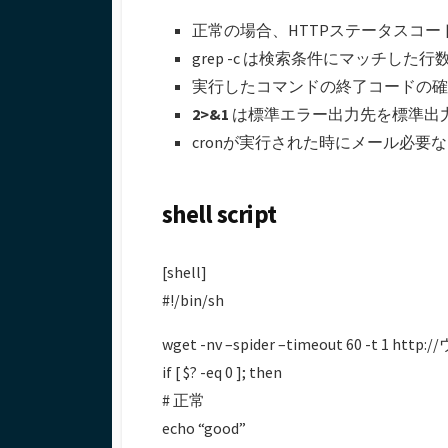
正常の場合、HTTPステータスコード
grep -c は検索条件にマッチした行
実行したコマンドの終了コードの
2>&1
は標準エラー出力先を標準出
cronが実行された時にメール必要ない場合、co
shell script
[shell]
#!/bin/sh
wget -nv –spider –timeout 60 -t 1 htt
if [ $? -eq 0 ]; then
# 正常
echo “good”