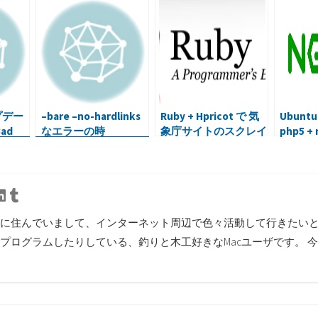
プデー
–bare –no-hardlinks
Ruby + Hpricot で 気
Ubuntu1
ad
なエラーの時
象庁サイトのスクレイ
php5 +
・・
ピングに挑戦
WordP
を作っ
tter
Linkedin
Tumblr
に住んでいまして、インターネット周辺で色々活動して行きたいと思
プログラムしたりしている、釣りと木工好きなMacユーザです。 