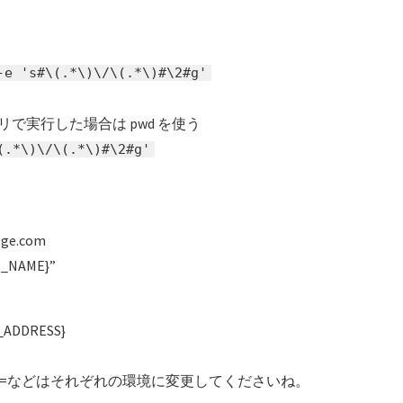
-e 's#\(.*\)\/\(.*\)#\2#g'
で実行した場合は pwd を使う
(.*\)\/\(.*\)#\2#g'
ge.com
T_NAME}”
L_ADDRESS}
RESS=などはそれぞれの環境に変更してくださいね。