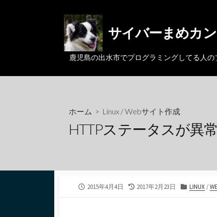
コ
ン
サイバーまめカン
テ
ン
ツ
鹿児島の出水市でプログラミングしてる人のブログ。MacとL
へ
ス
キ
ッ
ホーム
>
Linux
/
Webサイト作成
プ
HTTPステータスが異常だ
公
最
カ
2015年4月4日
2017年2月23日
LINUX
/
W
開
終
テ
日
更
ゴ
新
リ