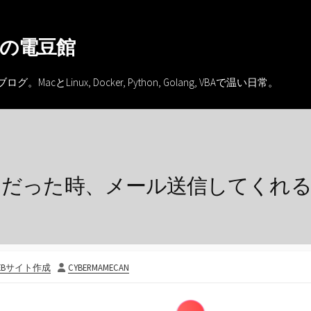
の電豆館
inux, Docker, Python, Golang, VBAで温い日常。
った時、メール送信してくれるshell 
投
EBサイト作成
CYBERMAMECAN
稿
者