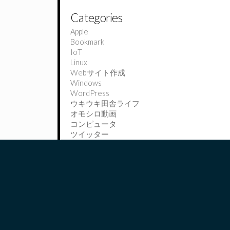
Categories
Apple
Bookmark
IoT
Linux
Webサイト作成
Windows
WordPress
ウキウキ田舎ライフ
オモシロ動画
コンピュータ
ツイッター
データサイエンティストを目指して？
プログラミング開発
ペットはボーダーコリー
今日学んだこと〜It is learned today〜
出水市この辺
木工好き
競馬
資格
野球部