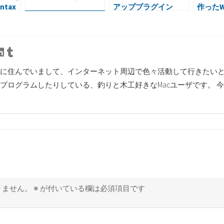
tax
アッププラグイン
作ったWo
BackWPupをインスト
ーマリ
ール
tter
Linkedin
Tumblr
に住んでいまして、インターネット周辺で色々活動して行きたいと思
プログラムしたりしている、釣りと木工好きなMacユーザです。 
りません。
※
が付いている欄は必須項目です