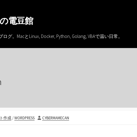
の電豆館
inux, Docker, Python, Golang, VBAで温い日常。
n
投
イト作成
/
WORDPRESS
CYBERMAMECAN
稿
者