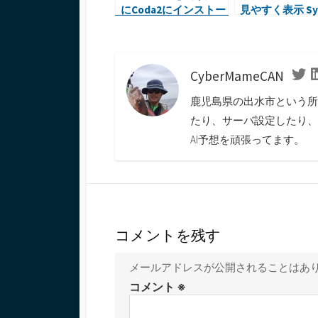
にCoda2にインストー
見やすく表示 Syn
ル
Highlighter for
WordPress
CyberMameCAN
Twi
鹿児島県の出水市という所
たり、サーバ設定したり、
AI予想を頑張ってます。
コメントを残す
メールアドレスが公開されることはあ
コメント
※