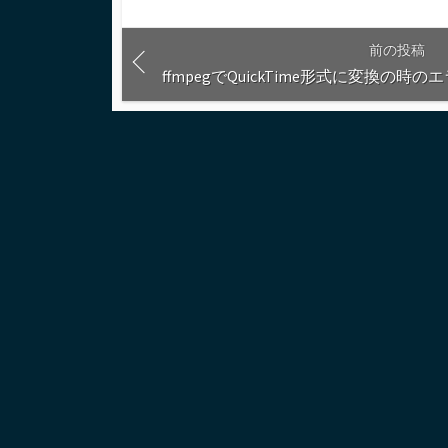
る
前の投稿
ffmpegでQuickTime形式に変換の時の