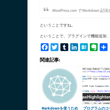
WordPress.com で Markd
ということですね。
ということで、プラグインで機能追加
Fa
T
T
Li
H
Ev
ce
wi
u
n
at
er
関連記事:
b
tt
m
ke
e
n
o
er
bl
dI
n
ot
o
r
n
a
e
k
Markdownを使うため
プログラムのコ