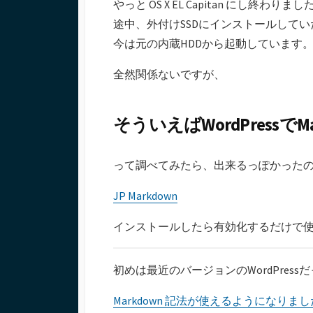
やっと OS X EL Capitan にし終わりまし
日
ー
途中、外付けSSDにインストールして
今は元の内蔵HDDから起動しています
全然関係ないですが、
そういえばWordPressで
って調べてみたら、出来るっぽかった
JP Markdown
インストールしたら有効化するだけで
初めは最近のバージョンのWordPre
Markdown 記法が使えるようになりまし