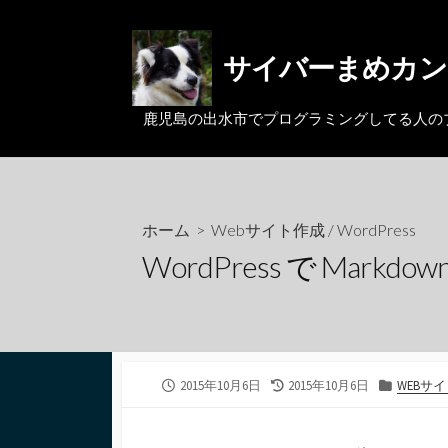
コ
ン
サイバーまめカン
テ
ン
ツ
鹿児島の出水市でプログラミングしてる人のブログ。MacとL
へ
ス
キ
ッ
ホーム
>
Webサイト作成
/
WordPress
プ
WordPress で Markdow
公
最
カ
2015年10月6日
2015年10月6日
WEBサ
開
終
テ
日
更
ゴ
新
リ