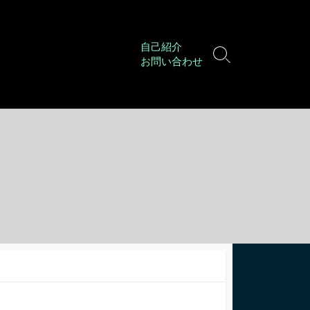
自己紹介
検
お問い合わせ
索
切
り
替
え