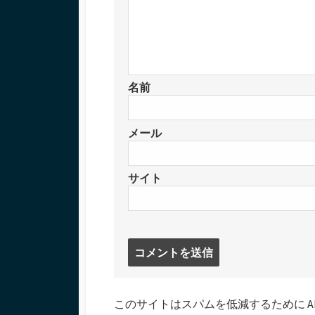
名前
メール
サイト
コ
メ
ン
ト
このサイトはスパムを低減するために Aki
す