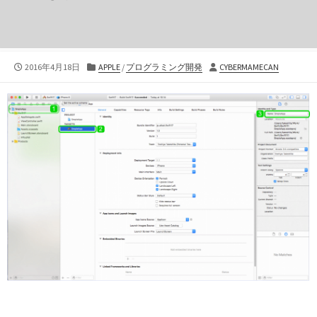
公
カ
投
2016年4月18日
APPLE
/
プログラミング開発
CYBERMAMECAN
開
テ
稿
日
ゴ
者
リ
ー