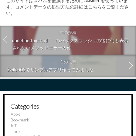
このサイトはスパムを低減するために Akismet を使っていま
す
す。
コメントデータの処理方法の詳細はこちらをご覧くださ
る
い
。
前の投稿
undefined method ` のバックスラッシュの後に何も表示
されないメソッドエラーの件
次の投稿
Swift+iOSでサンプルアプリ作ってみました
Categories
Apple
Bookmark
IoT
Linux