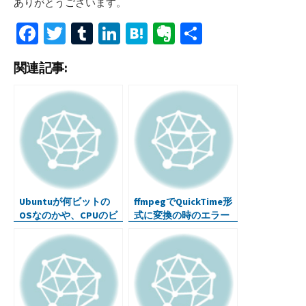
ありがとうございます。
Fa
T
T
Li
H
Ev
共
ce
wi
u
n
at
er
有
関連記事:
b
tt
m
ke
e
n
o
er
bl
dI
n
ot
o
r
n
a
e
k
Ubuntuが何ビットの
ffmpegでQuickTime形
OSなのかや、CPUのビ
式に変換の時のエラー
ット数を調べるコマン
ド