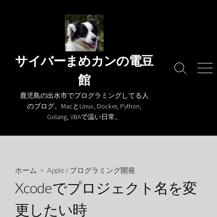
コ
ン
テ
ン
ツ
サイバーまめカンの電豆
へ
検
メ
館
ス
索
ニ
キ
切
ュ
鹿児島の出水市でプログラミングしてる人
り
ー
ッ
のブログ。MacとLinux, Docker, Python,
替
プ
Golang, VBAで温い日常。
え
ホーム
>
Apple
/
プログラミング開発
Xcodeでプロジェクト名を変
更したい時