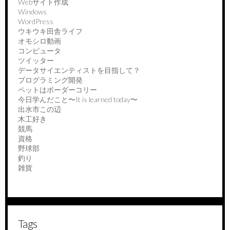
Webサイト作成
Windows
WordPress
ウキウキ田舎ライフ
オモシロ動画
コンピュータ
ツイッター
データサイエンティストを目指して？
プログラミング開発
ペットはボーダーコリー
今日学んだこと〜It is learned today〜
出水市この辺
木工好き
競馬
資格
野球部
釣り
雑貨
Tags