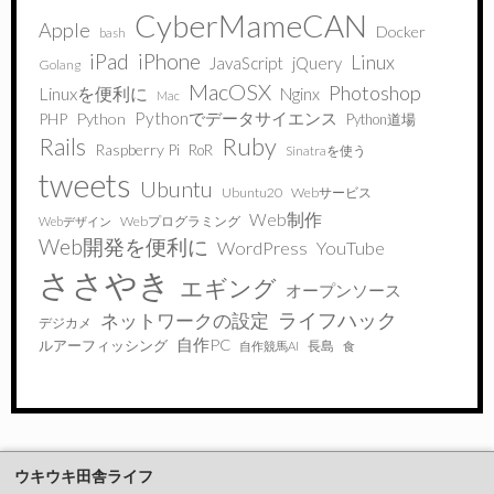
CyberMameCAN
Apple
Docker
bash
iPad
iPhone
Linux
JavaScript
jQuery
Golang
MacOSX
Photoshop
Linuxを便利に
Nginx
Mac
Pythonでデータサイエンス
PHP
Python
Python道場
Ruby
Rails
Raspberry Pi
RoR
Sinatraを使う
tweets
Ubuntu
Ubuntu20
Webサービス
Web制作
Webプログラミング
Webデザイン
Web開発を便利に
WordPress
YouTube
ささやき
エギング
オープンソース
ライフハック
ネットワークの設定
デジカメ
自作PC
ルアーフィッシング
長島
自作競馬AI
食
ウキウキ田舎ライフ