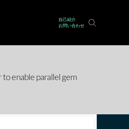
自己紹介
検
お問い合わせ
索
切
り
替
え
to enable parallel gem