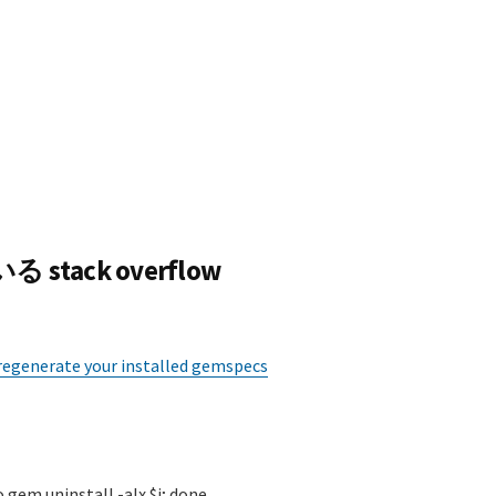
ack overflow
regenerate your installed gemspecs
o gem uninstall -aIx $i; done