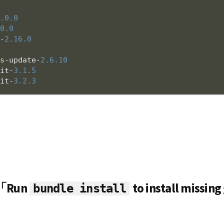
2.0
.0
.0
.0
k-
2.16
.0
ms-update-
2.6
.10
nit-
3.1
.5
nit-
3.2
.3
Run
to install mi
bundle install