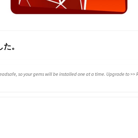
した。
eadsafe, so your gems will be installed one at a time. Upgrade to >>