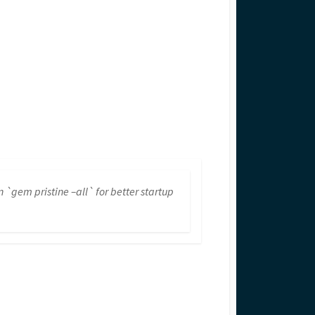
・
`gem pristine –all` for better startup