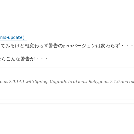
-update）
てみるけど相変わらず警告のgemバージョンは変わらず・・
したらこんな警告が・・・
ems 2.0.14.1 with Spring. Upgrade to at least Rubygems 2.1.0 and run 