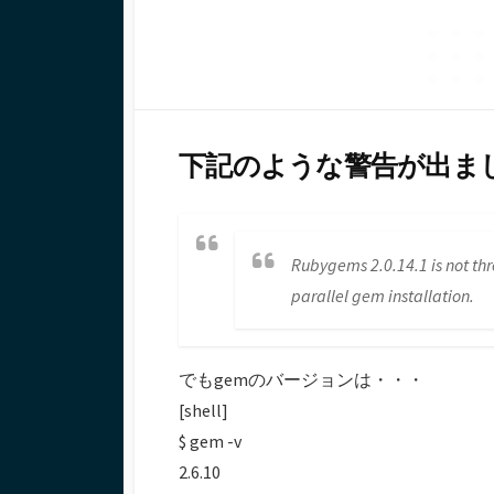
下記のような警告が出ま
Rubygems 2.0.14.1 is not thr
parallel gem installation.
でもgemのバージョンは・・・
[shell]
$ gem -v
2.6.10