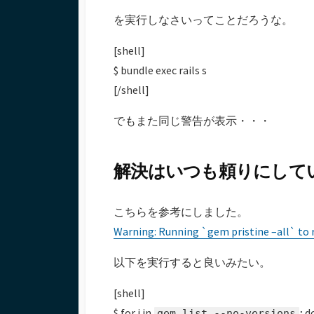
を実行しなさいってことだろうな。
[shell]
$ bundle exec rails s
[/shell]
でもまた同じ警告が表示・・・
解決はいつも頼りにしている st
こちらを参考にしました。
Warning: Running `gem pristine –all` to 
以下を実行すると良いみたい。
[shell]
$ for i in
; d
gem list --no-versions