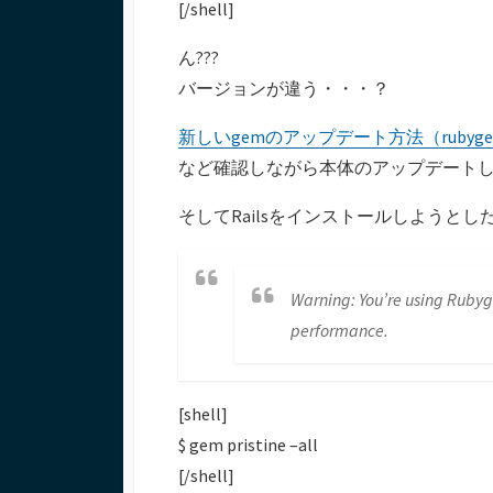
[/shell]
ん???
バージョンが違う・・・？
新しいgemのアップデート方法（rubygems
など確認しながら本体のアップデートし
そしてRailsをインストールしようと
Warning: You’re using Rubyg
performance.
[shell]
$ gem pristine –all
[/shell]