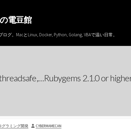
の電豆館
inux, Docker, Python, Golang, VBAで温い日常。
threadsafe,…Rubygems 2.1.0 or higher 
投
ログラミング開発
CYBERMAMECAN