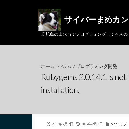
コ
ン
サイバーまめカン
テ
ン
ツ
鹿児島の出水市でプログラミングしてる人のブログ。MacとL
へ
ス
キ
ッ
ホーム
>
Apple
/
プログラミング開発
プ
Rubygems 2.0.14.1 is not 
installation.
公
最
カ
2017年2月2日
2017年2月2日
APPLE
/
プ