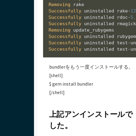
Removing
Successfully
 uninstalled rake-
1
Successfully
 uninstalled rdoc-
5
Successfully
 uninstalled rmagic
Removing
Successfully
 uninstalled rubyge
Successfully
 uninstalled test-u
Successfully
 uninstalled test-u
bundlerをもう一度インストールする。
[shell]
$ gem install bundler
[/shell]
上記アンインストールで「
した。