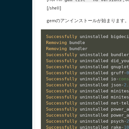
[/shell]
gemのアンインストールが始まります
Successfully
 uninstalled bigdec
Removing
Removing
Successfully
 uninstalled bundle
Successfully
 uninstalled did_yo
Successfully
 uninstalled gnuplo
Successfully
 uninstalled gruff-
Successfully
 uninstalled io-
con
Successfully
 uninstalled json-
2
Successfully
 uninstalled minite
Successfully
 uninstalled minite
Successfully
 uninstalled net-te
Successfully
 uninstalled power_
Successfully
 uninstalled power_
Successfully
 uninstalled psych-
Successfully
 uninstalled rake-
1