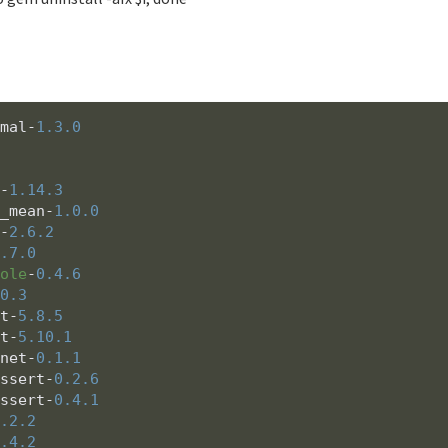
。
imal-
1.3
.0
r-
1.14
.3
u_mean-
1.0
.0
t-
2.6
.2
0.7
.0
sole
-
0.4
.6
.0
.3
st-
5.8
.5
st-
5.10
.1
lnet-
0.1
.1
assert-
0.2
.6
assert-
0.4
.1
2.2
.2
0.4
.2