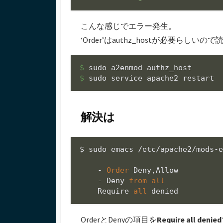
こんな感じでエラー発生。
‘Order’はauthz_hostが必要ら
$ 
$ 
解決は
$ sudo emacs 
/
etc
/
apache2
/
mods
-
-
Order
 Deny,Allow

-
 Deny 
from
all
    Require 
all
OrderとDenyの項目を
Require all denied