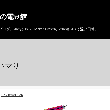
の電豆館
inux, Docker, Python, Golang, VBAで温い日常。
で大ハマり
投
CYBERMAMECAN
稿
者