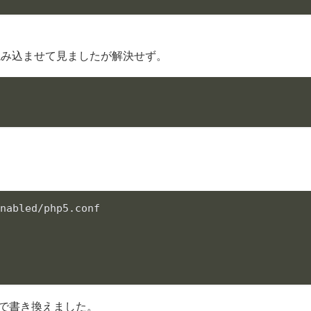
しいので読み込ませて見ましたが解決せず。
enabled
/
php5.conf

で書き換えました。