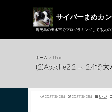
コ
ン
サイバーまめカン
テ
ン
ツ
鹿児島の出水市でプログラミングしてる人のブログ。MacとL
へ
ス
キ
ッ
ホーム
>
Linux
プ
(2)Apache2.2 → 2.4
公
最
カ
2017年2月21日
2017年2月22日
LINUX
開
終
テ
日
更
ゴ
新
リ