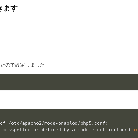
だきます
ったので設定しました
of /etc/apache2/mods-enabled/php5.conf:

s misspelled or defined by a module not included 
i