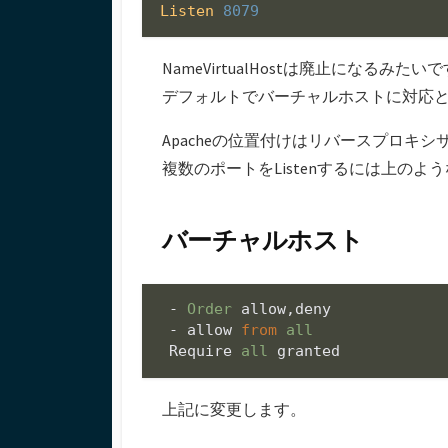
Listen
8079
NameVirtualHostは廃止になるみたい
デフォルトでバーチャルホストに対応
Apacheの位置付けはリバースプロキ
複数のポートをListenするには上の
バーチャルホスト
 - 
Order
 allow,deny

 - allow 
from
all
 Require 
all
上記に変更します。