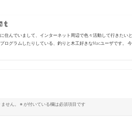
使う環境
を使おうとしたらエラ
と
ーが出てた
tter
Linkedin
Tumblr
に住んでいまして、インターネット周辺で色々活動して行きたいと思
プログラムしたりしている、釣りと木工好きなMacユーザです。 
りません。
※
が付いている欄は必須項目です