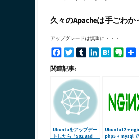
久々のApacheは手ごわか
アップグレードは慎重に・・・
Fa
T
T
Li
H
Ev
ce
wi
u
n
at
er
関連記事:
b
tt
m
ke
e
n
o
er
bl
dI
n
ot
o
r
n
a
e
k
Ubuntuをアップデー
Ubuntu12 + ngi
トしたら「502 Bad
php5 + mysql で