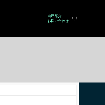
自己紹介
検
お問い合わせ
索
切
り
替
え