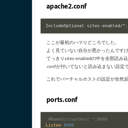
apache2.conf
ここが最初のハマりどころでした。
よく見ていない自分が悪かったんです
てっきりsites-enabledの中を全
.confが付いてないと読み込まない設定
これでバーチャルホストの設定が全然
ports.conf
#NameVirtualHost *:8080
Listen
8080