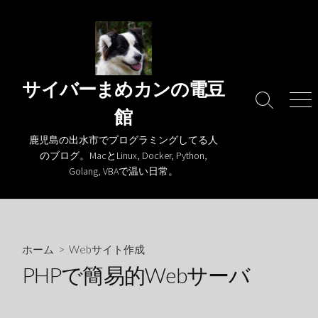
コ
ン
テ
ン
ツ
サイバーまめカンの電豆
へ
検
メ
館
ス
索
ニ
キ
切
ュ
鹿児島の出水市でプログラミングしてる人
り
ー
ッ
のブログ。MacとLinux, Docker, Python,
替
プ
Golang, VBAで温い日常。
え
ホーム
>
Webサイト作成
PHPで簡易的Webサーバ