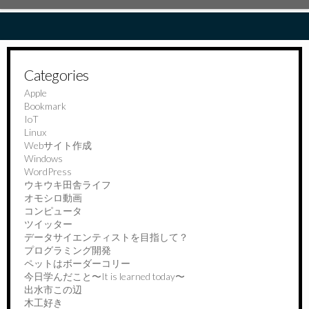
Categories
Apple
Bookmark
IoT
Linux
Webサイト作成
Windows
WordPress
ウキウキ田舎ライフ
オモシロ動画
コンピュータ
ツイッター
データサイエンティストを目指して？
プログラミング開発
ペットはボーダーコリー
今日学んだこと〜It is learned today〜
出水市この辺
木工好き