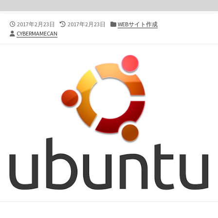
公
最
カ
2017年2月23日
2017年2月23日
WEBサイト作成
投
開
終
テ
CYBERMAMECAN
稿
日
更
ゴ
者
新
リ
日
ー