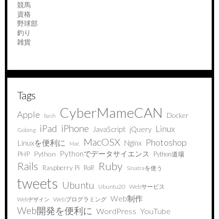
競馬
資格
野球部
釣り
雑貨
Tags
CyberMameCAN
Apple
Docker
bash
iPad
iPhone
Linux
JavaScript
jQuery
Golang
MacOSX
Photoshop
Linuxを便利に
Nginx
Mac
Pythonでデータサイエンス
PHP
Python
Python道場
Ruby
Rails
Raspberry Pi
RoR
Sinatraを使う
tweets
Ubuntu
Ubuntu20
Webサービス
Web制作
Webプログラミング
Webデザイン
Web開発を便利に
WordPress
YouTube