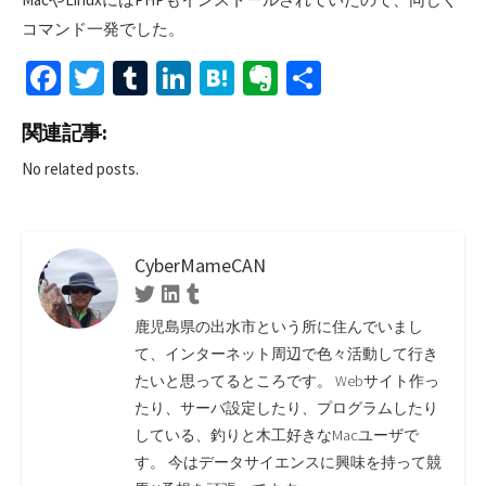
コマンド一発でした。
Fa
T
T
Li
H
Ev
共
ce
wi
u
n
at
er
有
関連記事:
b
tt
m
ke
e
n
No related posts.
o
er
bl
dI
n
ot
o
r
n
a
e
k
CyberMameCAN
Twitter
Linkedin
Tumblr
鹿児島県の出水市という所に住んでいまし
て、インターネット周辺で色々活動して行き
たいと思ってるところです。 Webサイト作っ
たり、サーバ設定したり、プログラムしたり
している、釣りと木工好きなMacユーザで
す。 今はデータサイエンスに興味を持って競