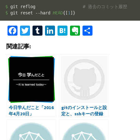
$ 
git reflog                   
# 過去のコミット履歴
$ 
git reset --hard 
HEAD
{[
1
]}
Fa
T
T
Li
H
Ev
共
ce
wi
u
n
at
er
有
関連記事:
b
tt
m
ke
e
n
o
er
bl
dI
n
ot
o
r
n
a
e
k
今日学んだこと「2016
gitのインストールと設
年4月20日」
定と、sshキーの登録