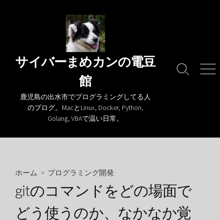
コ
ン
テ
ン
ツ
サイバーまめカンの電豆
へ
検
メ
館
ス
索
ニ
キ
切
ュ
鹿児島の出水市でプログラミングしてる人
り
ー
ッ
のブログ。MacとLinux, Docker, Python,
替
プ
Golang, VBAで温い日常。
え
ホーム
>
プログラミング開発
gitのコマンドをどの場面で
どう使うのか、なかなか覚