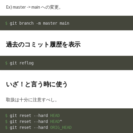
Ex) master -> main への変更。
$ 
git branch -m master main
過去のコミット履歴を表示
$ 
git reflog
いざ！と言う時に使う
取扱は十分に注意すべし。
$ 
git reset --hard 
HEAD
$ 
git reset --hard 
HEAD
$ 
git reset --hard 
ORIG_HEAD