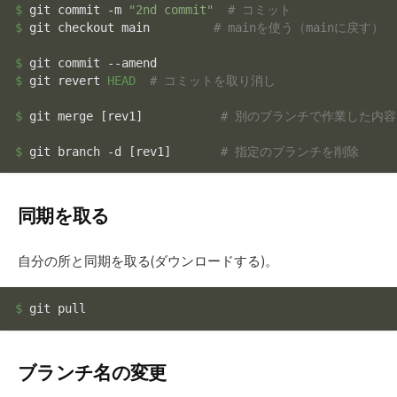
$ 
git commit -m 
"2nd commit"
# コミット
$ 
git checkout main         
# mainを使う（mainに戻す）
$ 
$ 
git revert 
HEAD
# コミットを取り消し
$ 
git merge [rev1]           
# 別のブランチで作業した内
$ 
git branch -d [rev1]       
# 指定のブランチを削除
同期を取る
自分の所と同期を取る(ダウンロードする)。
$ 
git pull
ブランチ名の変更