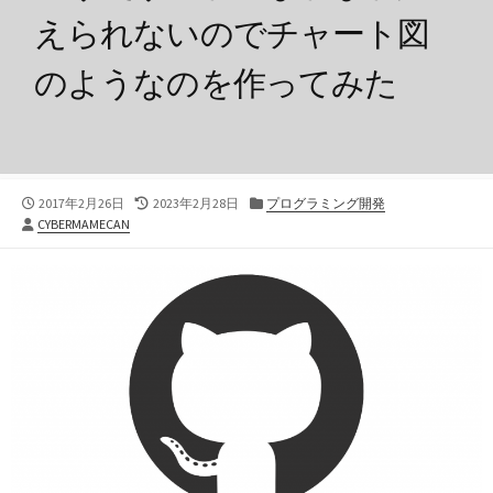
えられないのでチャート図
のようなのを作ってみた
公
最
カ
2017年2月26日
2023年2月28日
プログラミング開発
投
開
終
テ
CYBERMAMECAN
稿
日
更
ゴ
者
新
リ
日
ー