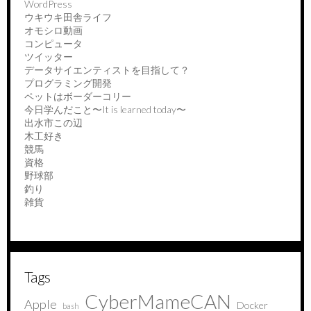
WordPress
ウキウキ田舎ライフ
オモシロ動画
コンピュータ
ツイッター
データサイエンティストを目指して？
プログラミング開発
ペットはボーダーコリー
今日学んだこと〜It is learned today〜
出水市この辺
木工好き
競馬
資格
野球部
釣り
雑貨
Tags
CyberMameCAN
Apple
Docker
bash