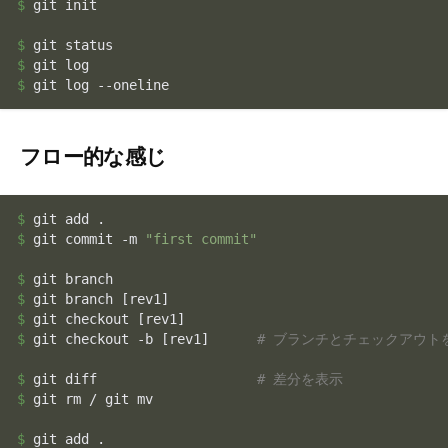
$ 
git init

$ 
$ 
$ 
git log --oneline
フロー的な感じ
$ 
$ 
git commit -m 
"first commit"
$ 
$ 
$ 
$ 
git checkout -b [rev1]      
# ブランチとチェックアウト
$ 
git diff                    
# 差分を表示
$ 
git rm / git mv

$ 