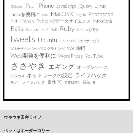
iPad
iPhone
Linux
JavaScript
jQuery
Golang
MacOSX
Photoshop
Linuxを便利に
Nginx
Mac
Pythonでデータサイエンス
PHP
Python
Python道場
Ruby
Rails
Raspberry Pi
RoR
Sinatraを使う
tweets
Ubuntu
Ubuntu20
Webサービス
Web制作
Webプログラミング
Webデザイン
Web開発を便利に
WordPress
YouTube
ささやき
エギング
オープンソース
ライフハック
ネットワークの設定
デジカメ
自作PC
ルアーフィッシング
長島
自作競馬AI
食
ウキウキ田舎ライフ
ペットはボーダーコリー