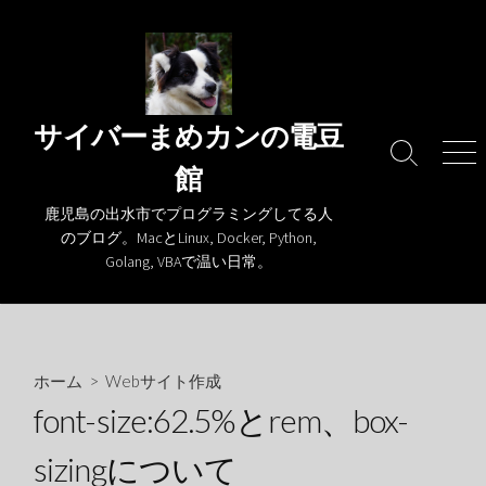
コ
ン
テ
ン
ツ
サイバーまめカンの電豆
へ
検
メ
館
ス
索
ニ
キ
切
ュ
鹿児島の出水市でプログラミングしてる人
り
ー
ッ
のブログ。MacとLinux, Docker, Python,
替
プ
Golang, VBAで温い日常。
え
ホーム
>
Webサイト作成
font-size:62.5%とrem、box-
sizingについて