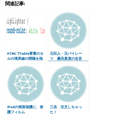
関連記事:
b
tt
m
ke
e
n
o
er
bl
dI
n
ot
o
r
n
a
e
k
HTMLでtable要素のセ
元巨人・元パイレー
ルの境界線の間隔を指
ツ 桑田真澄の名言
定
iPadの画面保護に、保
三岳 注文しちゃっ
護フィルム
た！