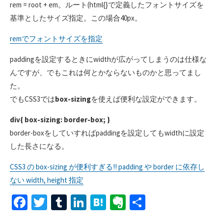
rem = root + em。ルート(html{}で定義したフォントサイズを
基準としたサイズ指定。この場合40px。
remでフォントサイズを指定
paddingを設定するときにwidthが広がってしまうのは仕様な
んですが、でもこれは何とかならないものかと思ってまし
た。
でもCSS3では
box-sizing
を使えば便利な設定ができます。
div{ box-sizing: border-box; }
border-boxをしていすればpaddingを設定してもwidthに設定
した長さになる。
CSS3 の box-sizing が便利すぎる!! padding や border に依存し
ない width, height 指定
Fa
T
T
Li
H
Ev
共
ce
wi
u
n
at
er
有