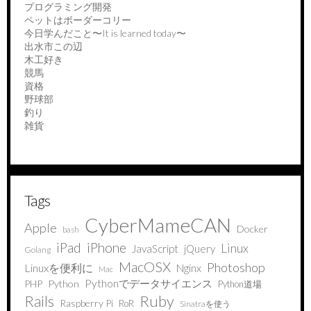
プログラミング開発
ペットはボーダーコリー
今日学んだこと〜It is learned today〜
出水市この辺
木工好き
競馬
資格
野球部
釣り
雑貨
Tags
CyberMameCAN
Apple
Docker
bash
iPad
iPhone
Linux
JavaScript
jQuery
Golang
MacOSX
Photoshop
Linuxを便利に
Nginx
Mac
Pythonでデータサイエンス
PHP
Python
Python道場
Ruby
Rails
Raspberry Pi
RoR
Sinatraを使う