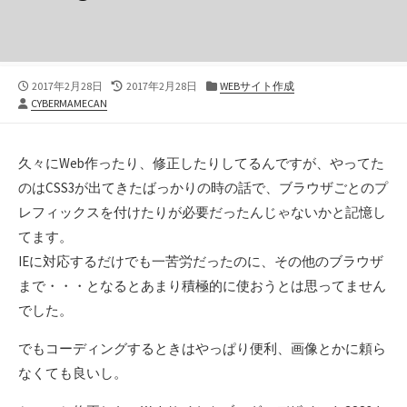
公
最
カ
2017年2月28日
2017年2月28日
WEBサイト作成
投
開
終
テ
CYBERMAMECAN
稿
日
更
ゴ
者
新
リ
日
ー
久々にWeb作ったり、修正したりしてるんですが、やってた
のはCSS3が出てきたばっかりの時の話で、ブラウザごとのプ
レフィックスを付けたりが必要だったんじゃないかと記憶し
てます。
IEに対応するだけでも一苦労だったのに、その他のブラウザ
まで・・・となるとあまり積極的に使おうとは思ってません
でした。
でもコーディングするときはやっぱり便利、画像とかに頼ら
なくても良いし。