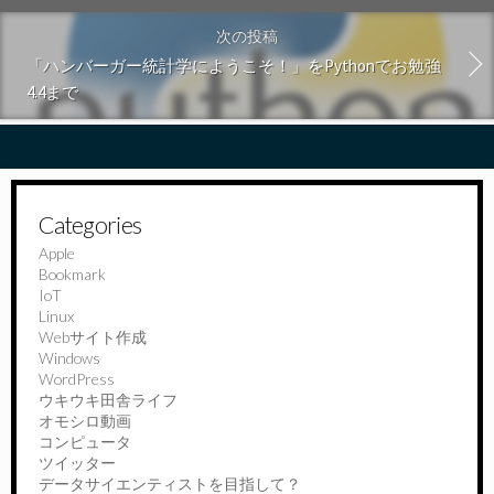
次の投稿
「ハンバーガー統計学にようこそ！」をPythonでお勉強
4.4まで
Categories
Apple
Bookmark
IoT
Linux
Webサイト作成
Windows
WordPress
ウキウキ田舎ライフ
オモシロ動画
コンピュータ
ツイッター
データサイエンティストを目指して？