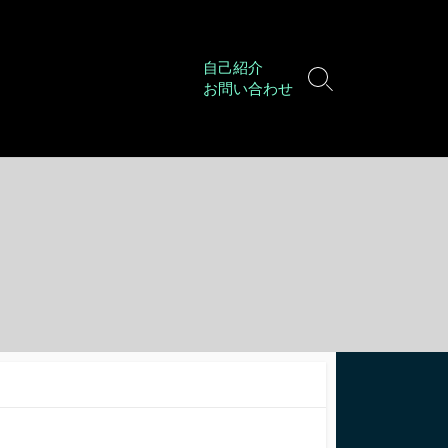
自己紹介
検
お問い合わせ
索
切
り
替
え