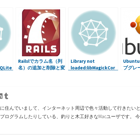
Railslでカラム名（列
Library not
Ubunt
QLite
名）の追加と削除と変
loaded:libMagickCor
プグレ
てWeb
更
e-Q16.7.dylib
の設定
作って
(LoadError)な時
(resolv
tter
Linkedin
Tumblr
に住んでいまして、インターネット周辺で色々活動して行きたいと思
プログラムしたりしている、釣りと木工好きなMacユーザです。 