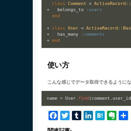
class
Comment
 < 
ActiveRecord:
+   belongs_to 
:users
end
+ 
class
User
 < 
ActiveRecord::Ba
+   has_many 
:comments
+ 
end
使い方
こんな感じでデータ取得できるように
name = User
.find
(comment.user_i
Fa
T
T
Li
H
Ev
ce
wi
u
n
at
er
関連記事: