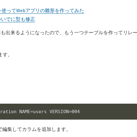
e,Haml等を使ってWebアプリの雛形を作ってみた
、ついでに型も修正
加も出来るようになったので、もう一つテーブルを作ってリレ
けします。
gration NAME=
users
来るので編集してカラムを追加します。