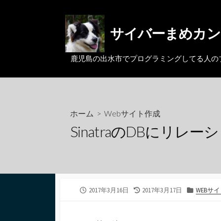
コ
ン
サイバーまめカン
テ
ン
ツ
鹿児島の出水市でプログラミングしてる人のブログ。MacとL
へ
ス
キ
ッ
ホーム
>
Webサイト作成
プ
SinatraのDBにリ
公
最
カ
2017年3月16日
2017年3月17日
WEBサ
開
終
テ
日
更
ゴ
新
リ