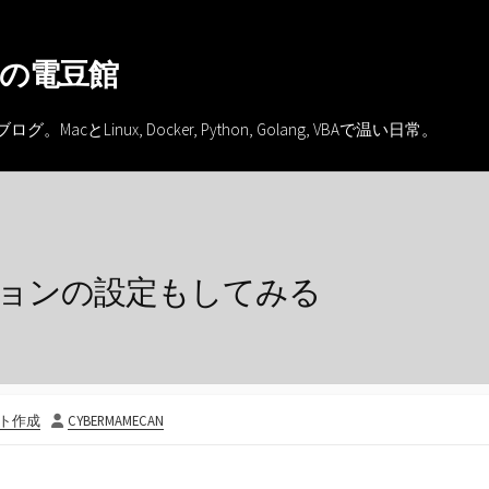
の電豆館
inux, Docker, Python, Golang, VBAで温い日常。
レーションの設定もしてみる
投
イト作成
CYBERMAMECAN
稿
者