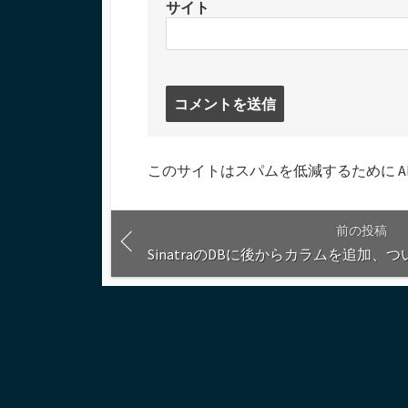
サイト
コ
メ
ン
ト
このサイトはスパムを低減するために Aki
す
る
前の投稿
SinatraのDBに後からカラムを追加、