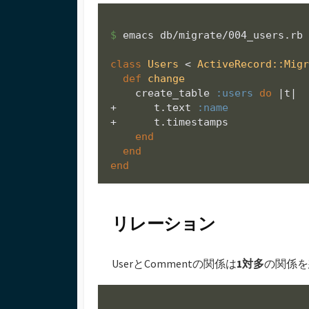
$ 
emacs db/migrate/004_users.rb

class
Users
 < 
ActiveRecord::Mig
def
change
    create_table 
:users
do
 |
t
|

+      t.text 
:name
+      t.timestamps

end
end
end
リレーション
UserとCommentの関係は
1対多
の関係を