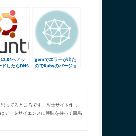
u 12.04へアッ
gemでエラーが出た
ードしたらDNS
のでRubyのバージョ
がエラー
ンを2.1.1→2.1.0にし
.conf)
た
ってるところです。 Webサイト作っ
今はデータサイエンスに興味を持って競馬