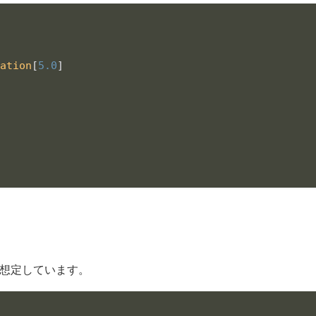
ration
[
5.0
]

想定しています。