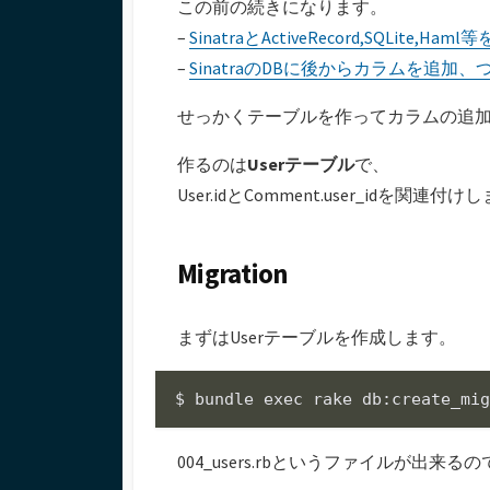
この前の続きになります。
日
ー
–
SinatraとActiveRecord,SQLit
–
SinatraのDBに後からカラムを追加
せっかくテーブルを作ってカラムの追
作るのは
Userテーブル
で、
User.idとComment.user_idを関連付
Migration
まずはUserテーブルを作成します。
$ bundle 
exec
 rake db:create_mi
004_users.rbというファイルが出