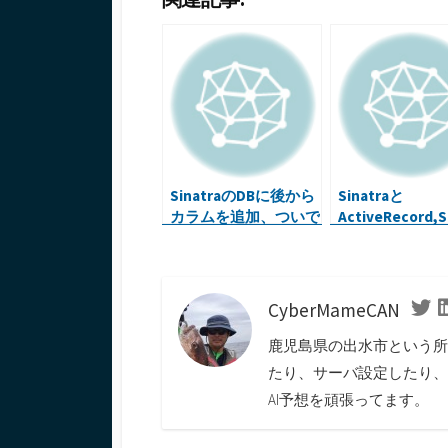
b
tt
m
ke
e
n
o
er
bl
dI
n
ot
o
r
n
a
e
k
SinatraのDBに後から
Sinatraと
カラムを追加、ついで
ActiveRecord,S
に型も修正
,Haml等を使っ
アプリの雛形を
みた
CyberMameCAN
Twi
鹿児島県の出水市という所
たり、サーバ設定したり、
AI予想を頑張ってます。