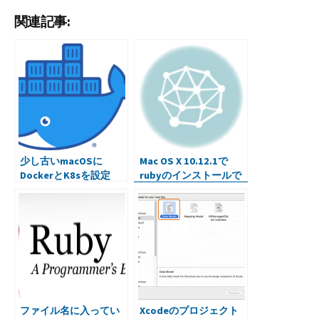
ce
wi
u
n
at
er
有
関連記事:
b
tt
m
ke
e
n
o
er
bl
dI
n
ot
o
r
n
a
e
k
少し古いmacOSに
Mac OS X 10.12.1で
DockerとK8sを設定
rubyのインストールで
エラー
ファイル名に入ってい
Xcodeのプロジェクト