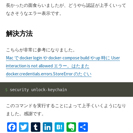
長かったの面食らいましたが、どうやら認証が上手くいって
なさそうなエラー表示です。
解決方法
こちらが非常に参考になりました。
Mac で docker login や docker-compose build や up 時に User
interaction is not allowed エラー。はたまた
docker.credentials.errors.StoreError のたぐい
$ 
このコマンドを実行することによって上手くいくようになり
ました。感謝です。
Fa
T
T
Li
H
Ev
共