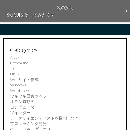
次の投稿
SwiftUIを使ってみたくて
Categories
Apple
Bookmark
IoT
Linux
Webサイト作成
Windows
WordPress
ウキウキ田舎ライフ
オモシロ動画
コンピュータ
ツイッター
データサイエンティストを目指して？
プログラミング開発
ペットはボーダーコリー