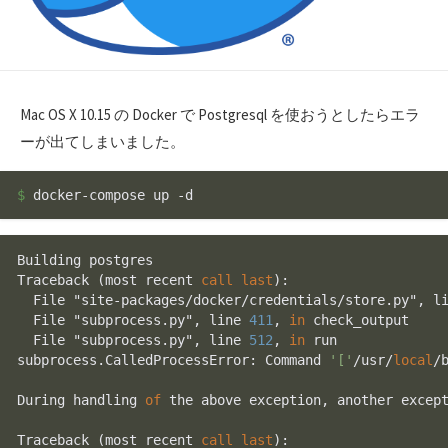
Mac OS X 10.15 の Docker で Postgresql を使おうとしたらエラ
ーが出てしまいました。
$ 
Building postgres

Traceback (most recent 
call
last
):

  File "site-packages/docker/credentials/store.py", l
  File "subprocess.py", line 
411
, 
in
 check_output

  File "subprocess.py", line 
512
, 
in
 run

subprocess.CalledProcessError: Command 
'['
/
usr
/
local
/
During handling 
of
 the above exception, another except
Traceback (most recent 
call
last
):
