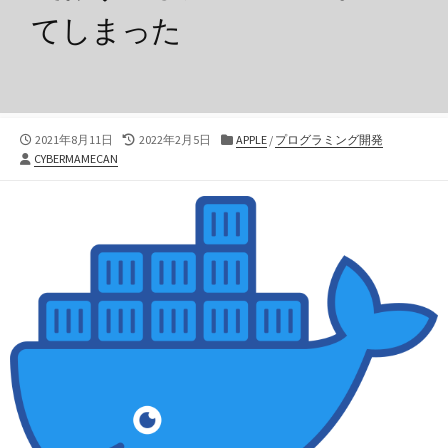
てしまった
公
最
カ
2021年8月11日
2022年2月5日
APPLE
/
プログラミング開発
投
開
終
テ
CYBERMAMECAN
稿
日
更
ゴ
者
新
リ
日
ー