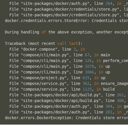
  File "site-packages/docker/auth.py", line 
264
, 
in
 _
  File "site-packages/docker/credentials/store.py", l
  File "site-packages/docker/credentials/store.py", l
docker.credentials.errors.StoreError: Credentials sto
During handling 
of
 the above exception, another except
Traceback (most recent 
call
last
):

  File "docker-compose", line 
3
, 
in
  File "compose/cli/main.py", line 
67
, 
in
 main

  File "compose/cli/main.py", line 
126
, 
in
 perform_com
  File "compose/cli/main.py", line 
1070
, 
in
 up

  File "compose/cli/main.py", line 
1066
, 
in
 up

  File "compose/project.py", line 
615
, 
in
 up

  File "compose/service.py", line 
362
, 
in
 ensure_image
  File "compose/service.py", line 
1125
, 
in
 build

  File "site-packages/docker/api/build.py", line 
261
,
  File "site-packages/docker/api/build.py", line 
308
,
  File "site-packages/docker/auth.py", line 
304
, 
in
 g
  File "site-packages/docker/auth.py", line 
281
, 
in
 _
docker.errors.DockerException: Credentials store erro