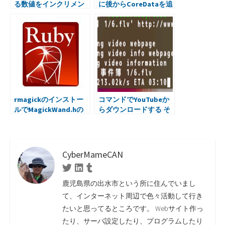
る数値をインクリメン
に後からCoreDataを追
トするスクリプトを
加する方法
Rubyで。
rmagickのインストー
コマンドでYouTubeか
ルでMagickWand.hの
らダウンロードする そ
エラー発生
の２
CyberMameCAN
Twitter
Linkedin
Tumblr
鹿児島県の出水市という所に住んでいまし
て、インターネット周辺で色々活動して行き
たいと思ってるところです。 Webサイト作っ
たり、サーバ設定したり、プログラムしたり