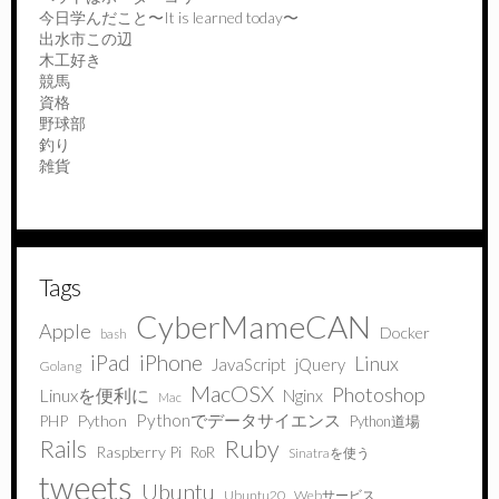
今日学んだこと〜It is learned today〜
出水市この辺
木工好き
競馬
資格
野球部
釣り
雑貨
Tags
CyberMameCAN
Apple
Docker
bash
iPad
iPhone
Linux
JavaScript
jQuery
Golang
MacOSX
Photoshop
Linuxを便利に
Nginx
Mac
Pythonでデータサイエンス
PHP
Python
Python道場
Ruby
Rails
Raspberry Pi
RoR
Sinatraを使う
tweets
Ubuntu
Ubuntu20
Webサービス