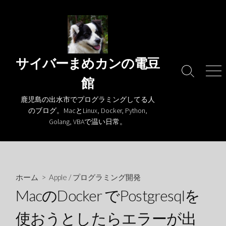
コ
ン
テ
ン
ツ
サイバーまめカンの電豆
へ
検
メ
館
ス
索
ニ
キ
切
ュ
鹿児島の出水市でプログラミングしてる人
り
ー
ッ
のブログ。MacとLinux, Docker, Python,
替
プ
Golang, VBAで温い日常。
え
ホーム
>
Apple
/
プログラミング開発
MacのDocker でPostgresqlを
使おうとしたらエラーが出