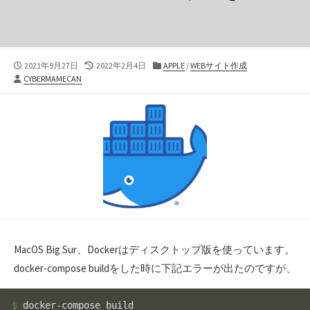
公
最
カ
2021年9月27日
2022年2月4日
APPLE
/
WEBサイト作成
投
開
終
テ
CYBERMAMECAN
稿
日
更
ゴ
者
新
リ
日
ー
MacOS Big Sur、Dockerはディスクトップ版を使っています。
docker-compose buildをした時に下記エラーが出たのですが、
$ 