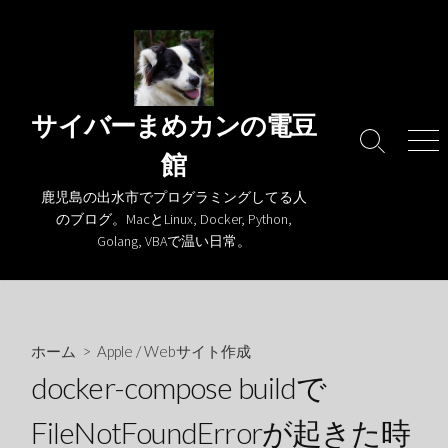
コ
ン
テ
ン
ツ
サイバーまめカンの電豆
へ
検
メ
館
ス
索
ニ
キ
切
ュ
鹿児島の出水市でプログラミングしてる人
り
ー
ッ
のブログ。MacとLinux, Docker, Python,
替
プ
Golang, VBAで温い日常。
え
ホーム
>
Apple
/
Webサイト作成
docker-compose buildで
FileNotFoundErrorが起きた時