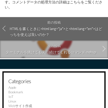
す。
コメントデータの処理方法の詳細はこちらをご覧くださ
る
い
。
前の投稿
HTMLを書くときに<html lang=”ja”>と<html lang=”en”>はど
っちを使えば良いのか？
次の投稿
ターミナルを抜けても実行続けてくれるコマンド-nohup
Categories
Apple
Bookmark
IoT
Linux
Webサイト作成