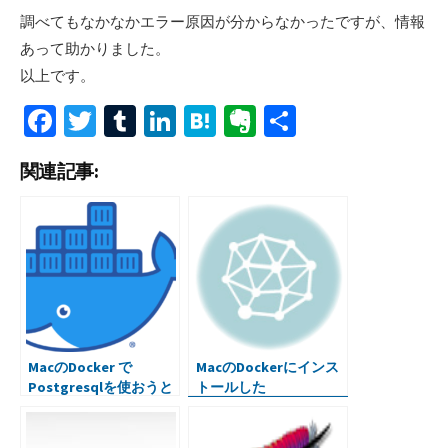
調べてもなかなかエラー原因が分からなかったですが、情報
あって助かりました。
以上です。
Fa
T
T
Li
H
Ev
共
ce
wi
u
n
at
er
有
関連記事:
b
tt
m
ke
e
n
o
er
bl
dI
n
ot
o
r
n
a
e
k
MacのDocker で
MacのDockerにインス
Postgresqlを使おうと
トールした
したらエラーが出てし
PostgreSQLを、
まった
psycopg2とPythonか
ら操作