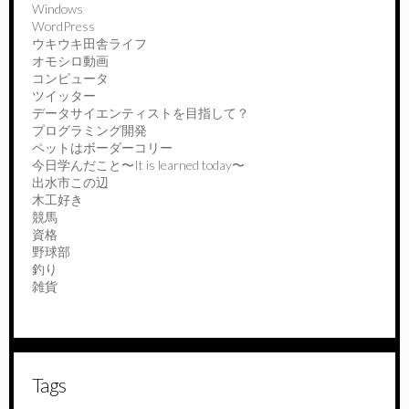
Windows
WordPress
ウキウキ田舎ライフ
オモシロ動画
コンピュータ
ツイッター
データサイエンティストを目指して？
プログラミング開発
ペットはボーダーコリー
今日学んだこと〜It is learned today〜
出水市この辺
木工好き
競馬
資格
野球部
釣り
雑貨
Tags