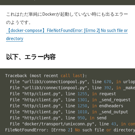
これはただ単純にDockerが起動していない時にも出るエラー
のようです。
【docker-compose】FileNotFoundError: [Errno 2] No such file or
directory
以下、エラー内容
Traceback (most recent 
call
last
):

  File "urllib3/connectionpool.py", line 
670
, 
in
 urlop
  File "urllib3/connectionpool.py", line 
392
, 
in
 _make
  File "http/client.py", line 
1255
, 
in
 request

  File "http/client.py", line 
1301
, 
in
 _send_request

  File "http/client.py", line 
1250
, 
in
 endheaders

  File "http/client.py", line 
1010
, 
in
 _send_output

  File "http/client.py", line 
950
, 
in
 send

  File "docker/transport/unixconn.py", line 
43
, 
in
co
FileNotFoundError: [Errno 
2
] 
No
 such file 
or
 directory