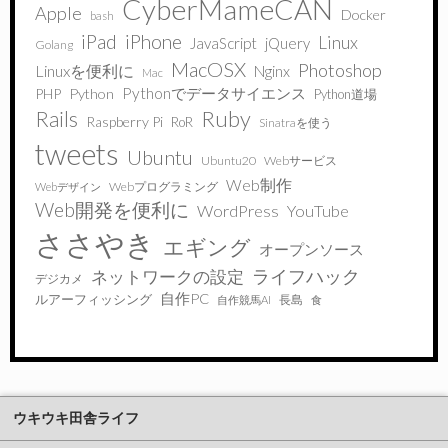
CyberMameCAN
Apple
Docker
bash
iPad
iPhone
Linux
JavaScript
jQuery
Golang
MacOSX
Photoshop
Linuxを便利に
Nginx
Mac
Pythonでデータサイエンス
PHP
Python
Python道場
Ruby
Rails
Raspberry Pi
RoR
Sinatraを使う
tweets
Ubuntu
Ubuntu20
Webサービス
Web制作
Webプログラミング
Webデザイン
Web開発を便利に
WordPress
YouTube
ささやき
エギング
オープンソース
ライフハック
ネットワークの設定
デジカメ
自作PC
ルアーフィッシング
長島
自作競馬AI
食
ウキウキ田舎ライフ