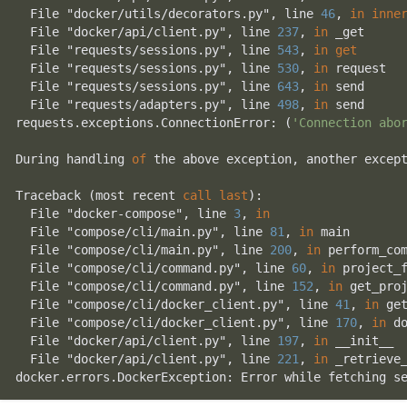
  File "docker/utils/decorators.py", line 
46
, 
in
inne
  File "docker/api/client.py", line 
237
, 
in
 _get

  File "requests/sessions.py", line 
543
, 
in
get
  File "requests/sessions.py", line 
530
, 
in
 request

  File "requests/sessions.py", line 
643
, 
in
 send

  File "requests/adapters.py", line 
498
, 
in
 send

requests.exceptions.ConnectionError: (
'Connection abo
During handling 
of
 the above exception, another except
Traceback (most recent 
call
last
):

  File "docker-compose", line 
3
, 
in
  File "compose/cli/main.py", line 
81
, 
in
 main

  File "compose/cli/main.py", line 
200
, 
in
 perform_com
  File "compose/cli/command.py", line 
60
, 
in
 project_f
  File "compose/cli/command.py", line 
152
, 
in
 get_proj
  File "compose/cli/docker_client.py", line 
41
, 
in
 get
  File "compose/cli/docker_client.py", line 
170
, 
in
 do
  File "docker/api/client.py", line 
197
, 
in
 __init__

  File "docker/api/client.py", line 
221
, 
in
 _retrieve_
docker.errors.DockerException: Error while fetching s