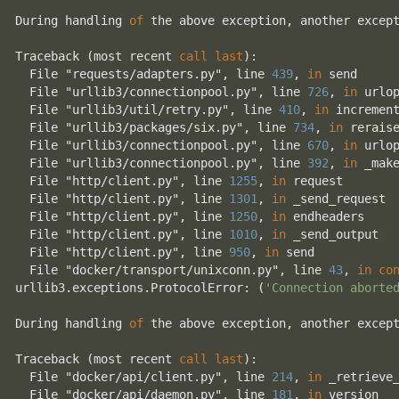
During handling 
of
 the above exception, another except
Traceback (most recent 
call
last
):

  File "requests/adapters.py", line 
439
, 
in
 send

  File "urllib3/connectionpool.py", line 
726
, 
in
 urlop
  File "urllib3/util/retry.py", line 
410
, 
in
 increment
  File "urllib3/packages/six.py", line 
734
, 
in
 reraise
  File "urllib3/connectionpool.py", line 
670
, 
in
 urlop
  File "urllib3/connectionpool.py", line 
392
, 
in
 _make
  File "http/client.py", line 
1255
, 
in
 request

  File "http/client.py", line 
1301
, 
in
 _send_request

  File "http/client.py", line 
1250
, 
in
 endheaders

  File "http/client.py", line 
1010
, 
in
 _send_output

  File "http/client.py", line 
950
, 
in
 send

  File "docker/transport/unixconn.py", line 
43
, 
in
co
urllib3.exceptions.ProtocolError: (
'Connection aborte
During handling 
of
 the above exception, another except
Traceback (most recent 
call
last
):

  File "docker/api/client.py", line 
214
, 
in
 _retrieve_
  File "docker/api/daemon.py", line 
181
, 
in
 version
