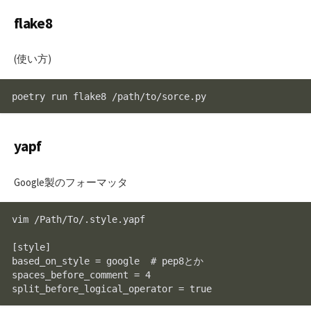
flake8
(使い方)
poetry run flake8 /path/to/sorce.py
yapf
Google製のフォーマッタ
vim /Path/To/.style.yapf

[style]

based_on_style = google  # pep8とか

spaces_before_comment = 4

split_before_logical_operator = true