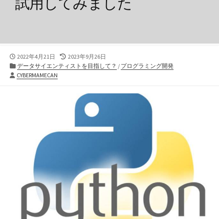
試用してみました
公
最
2022年4月21日
2023年9月26日
開
カ
終
データサイエンティストを目指して？
/
プログラミング開発
投
日
テ
更
CYBERMAMECAN
稿
ゴ
新
者
リ
日
ー