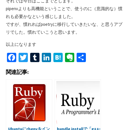
それでは今日はここまでとします。
pipenvよりも高機能ということで、使うのに（意識的な）慣
れも必要かなという感じしました。
ですが、慣れればpoetryに移行していきたいな、と思うアプ
リでした。慣れていこうと思います。
以上になります
Fa
T
T
Li
H
Ev
共
ce
wi
u
n
at
er
有
関連記事:
b
tt
m
ke
e
n
o
er
bl
dI
n
ot
o
r
n
a
e
k
Ubuntuにrbenvをイン
bundle installで「g++: