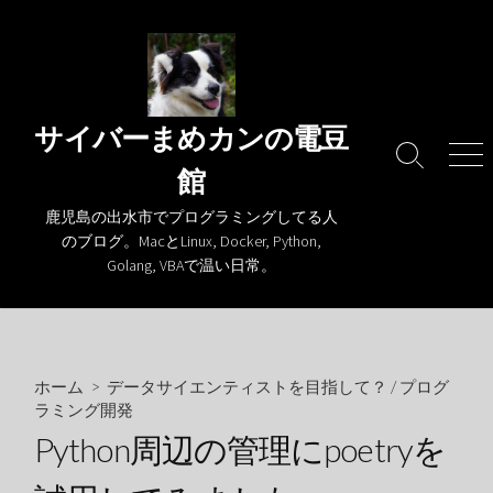
コ
ン
テ
ン
ツ
サイバーまめカンの電豆
へ
検
メ
館
ス
索
ニ
キ
切
ュ
鹿児島の出水市でプログラミングしてる人
り
ー
ッ
のブログ。MacとLinux, Docker, Python,
替
プ
Golang, VBAで温い日常。
え
ホーム
>
データサイエンティストを目指して？
/
プログ
ラミング開発
Python周辺の管理にpoetryを