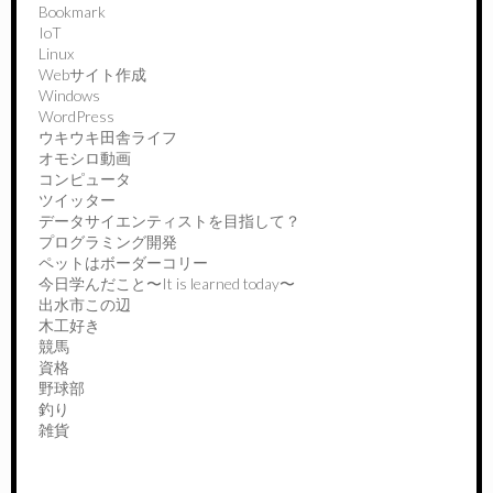
Bookmark
IoT
Linux
Webサイト作成
Windows
WordPress
ウキウキ田舎ライフ
オモシロ動画
コンピュータ
ツイッター
データサイエンティストを目指して？
プログラミング開発
ペットはボーダーコリー
今日学んだこと〜It is learned today〜
出水市この辺
木工好き
競馬
資格
野球部
釣り
雑貨