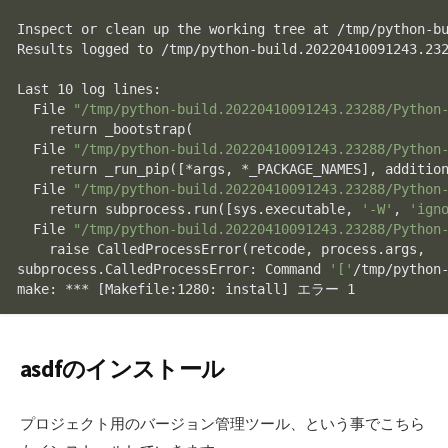
Inspect or clean up the working tree at /tmp/python-bu
Results logged to /tmp/python-build.20220410091243.23
Last 10 
log
 lines:

  File 
"/tmp/python-build.20220410091243.23288/Python
return
 _bootstrap(

  File 
"/tmp/python-build.20220410091243.23288/Python
return
 _run_pip([*args, *_PACKAGE_NAMES], addition
  File 
"/tmp/python-build.20220410091243.23288/Python
return
 subprocess.run([sys.executable, 
'-W'
, 
'ign
  File 
"/tmp/python-build.20220410091243.23288/Python
    raise CalledProcessError(retcode, process.args,

subprocess.CalledProcessError: Command 
'['
/tmp/python
make: *** [Makefile:1280: install] エラー 1
asdfのインストール
プロジェクト用のバージョン管理ツール、という事でこちら