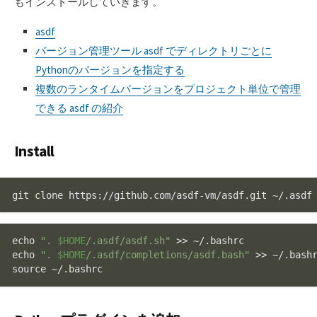
もインストールしていきます。
asdf
バージョン管理ツール asdf でディレクトリごとに
Pythonのバージョンを指定する
複数のランタイムバージョンをプロジェクト単位で管理
できる asdf の紹介
Install
git 
clone
 https://github.com/asdf-vm/asdf.git ~/.asdf
echo
". 
$HOME
/.asdf/asdf.sh"
echo
". 
$HOME
/.asdf/completions/asdf.bash"
source
 ~/.bashrc