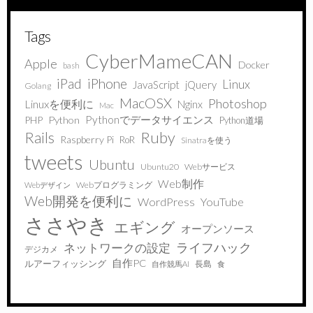
Tags
CyberMameCAN
Apple
Docker
bash
iPad
iPhone
Linux
JavaScript
jQuery
Golang
MacOSX
Photoshop
Linuxを便利に
Nginx
Mac
Pythonでデータサイエンス
PHP
Python
Python道場
Ruby
Rails
Raspberry Pi
RoR
Sinatraを使う
tweets
Ubuntu
Ubuntu20
Webサービス
Web制作
Webプログラミング
Webデザイン
Web開発を便利に
WordPress
YouTube
ささやき
エギング
オープンソース
ライフハック
ネットワークの設定
デジカメ
自作PC
ルアーフィッシング
長島
自作競馬AI
食