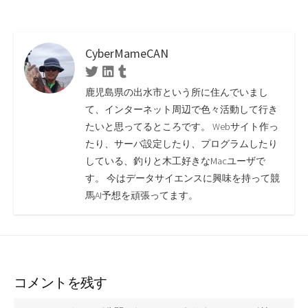
時の解決方法
ショッピングカートシ
ステム「エレコマ」を
インストールしてみた
よ
CyberMameCAN
Twitter
Linkedin
Tumblr
鹿児島県の出水市という所に住んでいまし
て、インターネット周辺で色々活動して行き
たいと思ってるところです。 Webサイト作っ
たり、サーバ設定したり、プログラムしたり
している、釣りと木工好きなMacユーザで
す。 今はデータサイエンスに興味を持って競
馬AI予想を頑張ってます。
コメントを残す