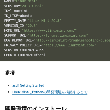
NAME=
"Linux Mint"
VERSION=
"20.3 (Una)"
ID=linuxmint

ID_LIKE=ubuntu

PRETTY_NAME=
"Linux Mint 20.3"
VERSION_ID=
"20.3"
HOME_URL=
"https://www.linuxmint.com/"
SUPPORT_URL=
"https://forums.linuxmint.com/"
BUG_REPORT_URL=
"http://linuxmint-troubleshooting-guid
PRIVACY_POLICY_URL=
"https://www.linuxmint.com/"
VERSION_CODENAME=una

UBUNTU_CODENAME=focal
参考
asdf Getting Started
Linux MintにPythonの開発環境を構築するまで
開発環境のインストール