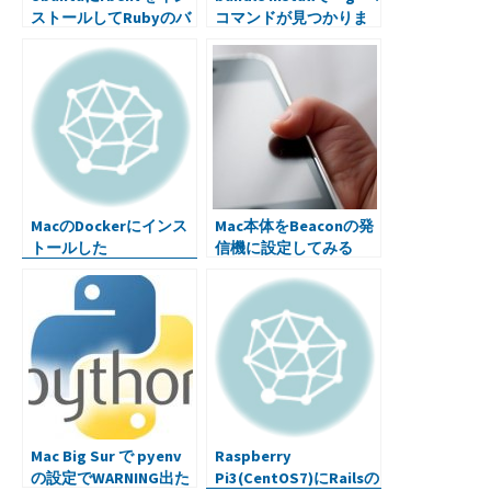
ストールしてRubyのバ
コマンドが見つかりま
ージョンを管理してみ
せんでした」の時
る
MacのDockerにインス
Mac本体をBeaconの発
トールした
信機に設定してみる
PostgreSQLを、
psycopg2とPythonか
ら操作
Mac Big Sur で pyenv
Raspberry
の設定でWARNING出た
Pi3(CentOS7)にRailsの