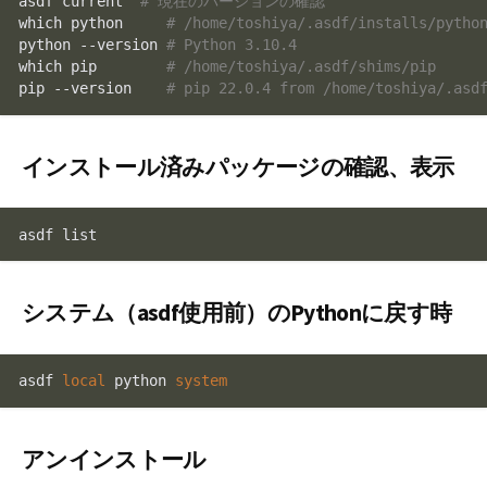
asdf current  
# 現在のバージョンの確認
which python     
# /home/toshiya/.asdf/installs/pytho
python --version 
# Python 3.10.4
which pip        
# /home/toshiya/.asdf/shims/pip
pip --version    
# pip 22.0.4 from /home/toshiya/.asd
インストール済みパッケージの確認、表示
asdf list
システム（asdf使用前）のPythonに戻す時
asdf 
local
 python 
system
アンインストール