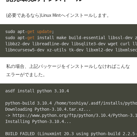
(必要であるなら)Linux Mintへインストールします。
sudo apt
-
get
update
;

sudo apt
-
get
 install make build
-
essential libssl
-
dev 
libbz2
-
dev libreadline
-
dev libsqlite3
-
dev wget curl ll
libncursesw5
-
dev xz
-
utils tk
-
dev libxml2
-
dev libxmlse
私の場合、上記パッケージをインストールしなければこんな
エラーがでました。
asdf install python 3.10.4

python-build 3.10.4 /home/toshiya/.asdf/installs/pytho
Downloading Python-3.10.4.tar.xz...

-> https://www.python.org/ftp/python/3.10.4/Python-3.1
Installing Python-3.10.4...

BUILD FAILED (Linuxmint 20.3 using python-build 2.2.5-