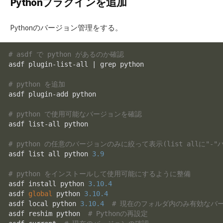
Pythonプラグインを追加
Pythonのバージョン管理をする。
# asdf で python があるのか確認
asdf plugin-
list
-
all
 | grep python

# python を追加
asdf plugin-add python

# python で使用可能なバージョンを確認
asdf 
list
-
all
 python

# python の任意のバージョンのみに絞って表示(list allに
asdf 
list
all
 python 
3.9
# python をインストールして使用可能にするように整備
asdf install python 
3.10
.4
asdf 
global
 python 
3.10
.4
asdf local python 
3.10
.4
# 現在のフォルダ内のみ有効なバ
asdf reshim python  
# Pythonの再設定