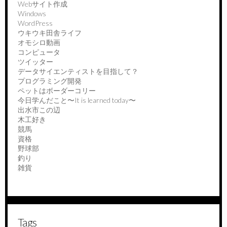
Webサイト作成
Windows
WordPress
ウキウキ田舎ライフ
オモシロ動画
コンピュータ
ツイッター
データサイエンティストを目指して？
プログラミング開発
ペットはボーダーコリー
今日学んだこと〜It is learned today〜
出水市この辺
木工好き
競馬
資格
野球部
釣り
雑貨
Tags