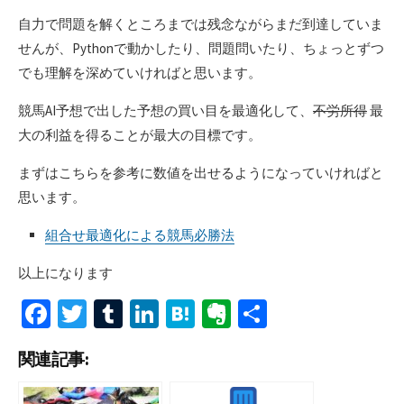
自力で問題を解くところまでは残念ながらまだ到達していま
せんが、Pythonで動かしたり、問題問いたり、ちょっとずつ
でも理解を深めていければと思います。
競馬AI予想で出した予想の買い目を最適化して、
不労所得
最
大の利益を得ることが最大の目標です。
まずはこちらを参考に数値を出せるようになっていければと
思います。
組合せ最適化による競馬必勝法
以上になります
Fa
T
T
Li
H
Ev
共
ce
wi
u
n
at
er
有
関連記事:
b
tt
m
ke
e
n
o
er
bl
dI
n
ot