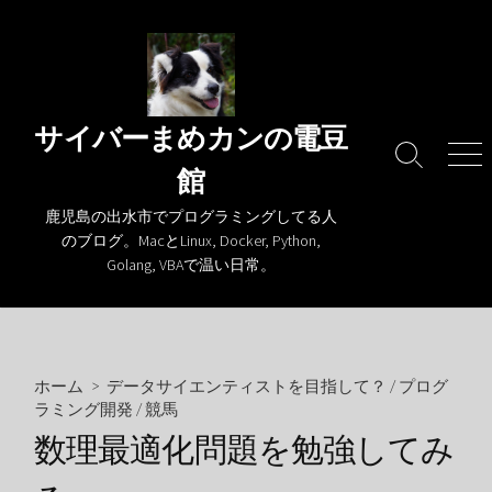
コ
ン
テ
ン
ツ
サイバーまめカンの電豆
へ
検
メ
館
ス
索
ニ
キ
切
ュ
鹿児島の出水市でプログラミングしてる人
り
ー
ッ
のブログ。MacとLinux, Docker, Python,
替
プ
Golang, VBAで温い日常。
え
ホーム
>
データサイエンティストを目指して？
/
プログ
ラミング開発
/
競馬
数理最適化問題を勉強してみ