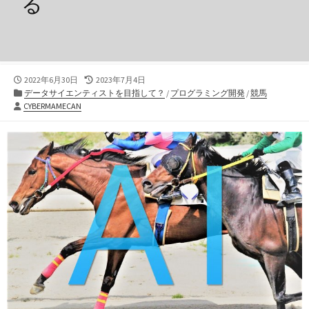
る
公
最
2022年6月30日
2023年7月4日
開
カ
終
データサイエンティストを目指して？
/
プログラミング開発
/
競馬
投
日
テ
更
CYBERMAMECAN
稿
ゴ
新
者
リ
日
ー