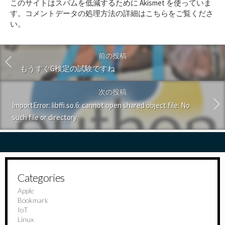
このサイトはスパムを低減するために Akismet を使っていま
す
す。
コメントデータの処理方法の詳細はこちらをご覧くださ
る
い
。
前の投稿
もうすぐG検定の試験ですね
次の投稿
ImportError: libffi.so.6: cannot open shared object file: No
such file or directory
Categories
Apple
Bookmark
IoT
Linux