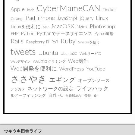
CyberMameCAN
Apple
Docker
bash
iPad
iPhone
Linux
JavaScript
jQuery
Golang
MacOSX
Photoshop
Linuxを便利に
Nginx
Mac
Pythonでデータサイエンス
PHP
Python
Python道場
Ruby
Rails
Raspberry Pi
RoR
Sinatraを使う
tweets
Ubuntu
Ubuntu20
Webサービス
Web制作
Webプログラミング
Webデザイン
Web開発を便利に
WordPress
YouTube
ささやき
エギング
オープンソース
ライフハック
ネットワークの設定
デジカメ
自作PC
ルアーフィッシング
長島
自作競馬AI
食
ウキウキ田舎ライフ