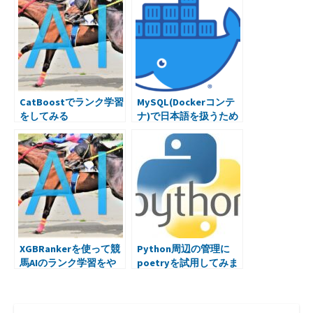
o
r
n
a
e
k
CatBoostでランク学習
MySQL(Dockerコンテ
をしてみる
ナ)で日本語を扱うため
に設定したこと
XGBRankerを使って競
Python周辺の管理に
馬AIのランク学習をや
poetryを試用してみま
ってみた
した