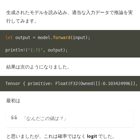
生成されたモデルを読み込み、適当な入力データで推論を実
行してみます。
let
 output = model.
forward
(input);

println!(
"{:?}"
結果は次のようになりました。
Tensor { primitive: 
Float
(
F32
(
Owned
(
[[-0.103424996]
],
最初は
「なんだこの値は？」
と思いましたが、これは確率ではなく
logit
でした。