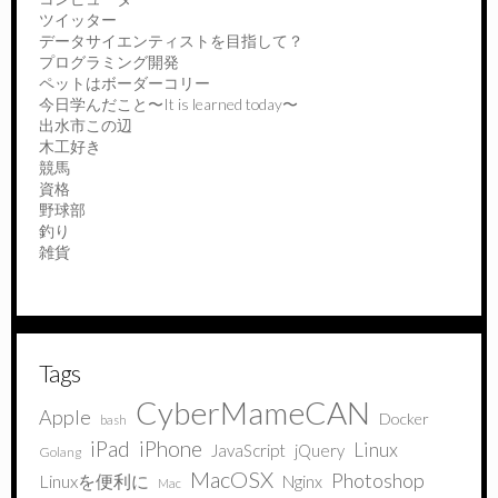
ツイッター
データサイエンティストを目指して？
プログラミング開発
ペットはボーダーコリー
今日学んだこと〜It is learned today〜
出水市この辺
木工好き
競馬
資格
野球部
釣り
雑貨
Tags
CyberMameCAN
Apple
Docker
bash
iPad
iPhone
Linux
JavaScript
jQuery
Golang
MacOSX
Photoshop
Linuxを便利に
Nginx
Mac