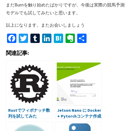
まだBurnを触り始めたばかりですが、今後は実際の競馬予測
モデルでも試してみたいと思います。
以上になります。またお会いしましょう
Fa
T
T
Li
H
Ev
共
ce
wi
u
n
at
er
有
関連記事:
b
tt
m
ke
e
n
o
er
bl
dI
n
ot
o
r
n
a
e
k
Rustでフィボナッチ数
Jetson Nano に Docker
列を試してみた
+ Pytorchコンテナ作成