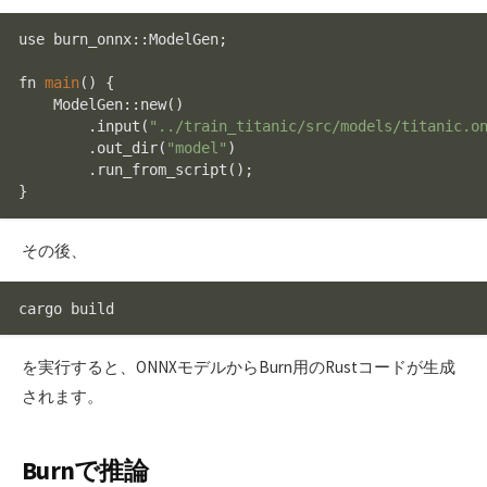
use burn_onnx::ModelGen;

fn 
main
() {

    ModelGen::
new
()

        .
input
(
"../train_titanic/src/models/titanic.o
        .
out_dir
(
"model"
)

        .
run_from_script
();

その後、
を実行すると、ONNXモデルからBurn用のRustコードが生成
されます。
Burnで推論