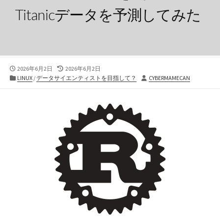
Titanicデータを予測してみた
公
最
2026年6月2日
2026年6月2日
開
カ
終
投
LINUX
/
データサイエンティストを目指して？
CYBERMAMECAN
日
テ
更
稿
ゴ
新
者
リ
日
ー