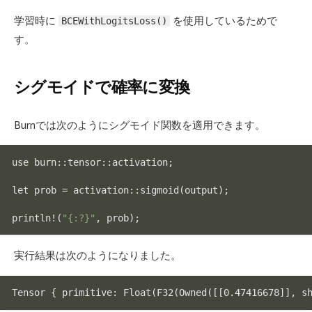
学習時に
を使用しているためで
BCEWithLogitsLoss()
す。
シグモイドで確率に変換
Burnでは次のようにシグモイド関数を適用できます。
use burn::tensor::activation;

let prob = activation::sigmoid(output);

println!(
"{:?}"
実行結果は次のようになりました。
Tensor { primitive: 
Float
(
F32
(
Owned
(
[[0.47416678]
], s