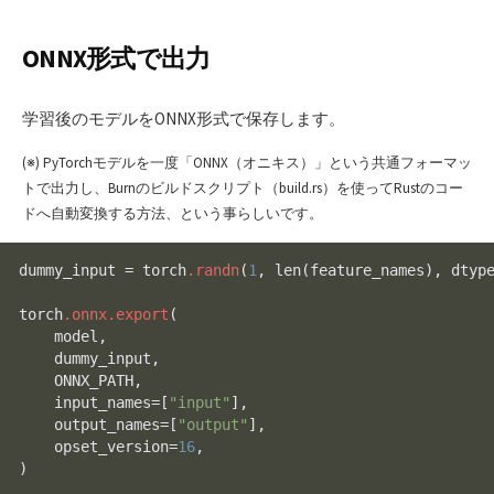
ONNX形式で出力
学習後のモデルをONNX形式で保存します。
(※) PyTorchモデルを一度「ONNX（オニキス）」という共通フォーマッ
トで出力し、Burnのビルドスクリプト（build.rs）を使ってRustのコー
ドへ自動変換する方法、という事らしいです。
dummy_input = torch
.randn
(
1
, 
len
(feature_names), dtype
torch
.onnx
.export
(

    model,

    dummy_input,

    ONNX_PATH,

    input_names=
[
"input"
]
,

    output_names=
[
"output"
]
,

    opset_version=
16
,
