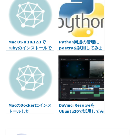
Mac OS X 10.12.1で
Python周辺の管理に
rubyのインストールで
poetryを試用してみま
エラー
した
MacのDockerにインス
DaVinci Resolveを
トールした
Ubuntu20で試用してみ
PostgreSQLを、
ました
psycopg2とPythonか
ら操作