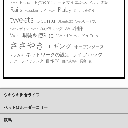
Pythonでデータサイエンス
PHP
Python
Python道場
Ruby
Rails
Raspberry Pi
RoR
Sinatraを使う
tweets
Ubuntu
Ubuntu20
Webサービス
Web制作
Webプログラミング
Webデザイン
Web開発を便利に
WordPress
YouTube
ささやき
エギング
オープンソース
ライフハック
ネットワークの設定
デジカメ
自作PC
ルアーフィッシング
長島
自作競馬AI
食
ウキウキ田舎ライフ
ペットはボーダーコリー
競馬