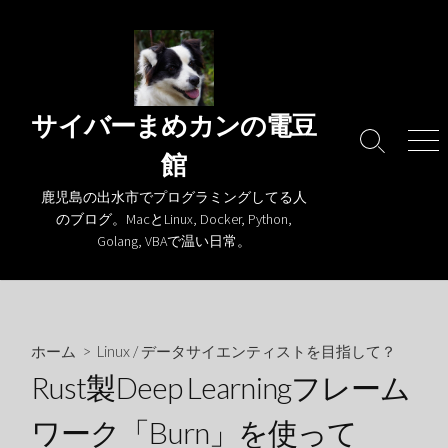
コ
ン
テ
ン
ツ
サイバーまめカンの電豆
へ
検
メ
館
ス
索
ニ
キ
切
ュ
鹿児島の出水市でプログラミングしてる人
り
ー
ッ
のブログ。MacとLinux, Docker, Python,
替
プ
Golang, VBAで温い日常。
え
ホーム
>
Linux
/
データサイエンティストを目指して？
Rust製Deep Learningフレーム
ワーク「Burn」を使って