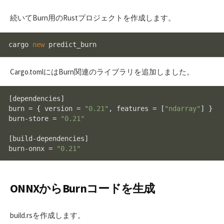
続いてBurn用のRustプロジェクトを作成します。
cargo 
new
Cargo.tomlにはBurn関連のライブラリを追加しました。
[dependencies]
burn = { version = 
"0.21"
, features = 
[
"ndarray"
]
 }

burn-store = 
"0.21"
[build-dependencies]
burn-onnx = 
"0.21"
ONNXからBurnコードを生成
build.rsを作成します。