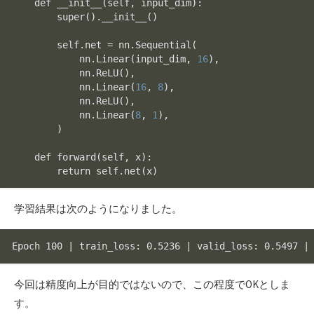
    def 
__init__
(self, input_dim):

super
().
__init__
()

        self.net = nn.
Sequential
(

            nn.
Linear
(input_dim, 
16
),

            nn.
ReLU
(),

            nn.
Linear
(
16
, 
8
),

            nn.
ReLU
(),

            nn.
Linear
(
8
, 
1
),

        )

    def 
forward
(self, x):

        return self.
net
学習結果は次のようになりました。
今回は精度向上が目的ではないので、この程度でOKとしま
す。