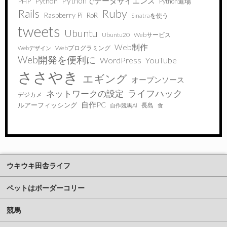
Pythonでデータサイエンス
PHP
Python
Python道場
Ruby
Rails
Raspberry Pi
RoR
Sinatraを使う
tweets
Ubuntu
Ubuntu20
Webサービス
Web制作
Webプログラミング
Webデザイン
Web開発を便利に
WordPress
YouTube
ささやき
エギング
オープンソース
ライフハック
ネットワークの設定
デジカメ
自作PC
ルアーフィッシング
長島
自作競馬AI
食
ウキウキ田舎ライフ
ペットはボーダーコリー
競馬