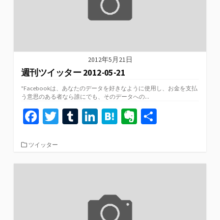
2012年5月21日
週刊ツイッター 2012-05-21
"Facebookは、あなたのデータを好きなように使用し、お金を支払
う意思のある者なら誰にでも、そのデータへの...
Fa
T
T
Li
H
Ev
共
ce
wi
u
n
at
er
有
b
tt
m
ke
e
n
カ
ツイッター
テ
o
er
bl
dI
n
ot
ゴ
リ
o
r
n
a
e
ー
k