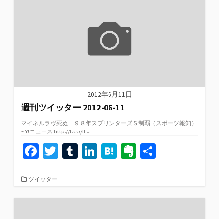
o
r
n
a
e
ー
k
2012年6月11日
週刊ツイッター 2012-06-11
マイネルラヴ死ぬ ９８年スプリンターズＳ制覇（スポーツ報知）
– Y!ニュース http://t.co/lE...
Fa
T
T
Li
H
Ev
共
ce
wi
u
n
at
er
有
b
tt
m
ke
e
n
カ
ツイッター
テ
o
er
bl
dI
n
ot
ゴ
リ
o
r
n
a
e
ー