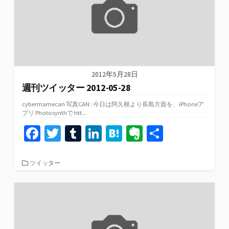
2012年5月28日
週刊ツイッター 2012-05-28
cybermamecan 写真CAN : 今日は阿久根より長島方面を、iPhoneア
プリ Photosynthで htt...
Fa
T
T
Li
H
Ev
共
ce
wi
u
n
at
er
有
b
tt
m
ke
e
n
カ
ツイッター
テ
o
er
bl
dI
n
ot
ゴ
リ
o
r
n
a
e
ー
k