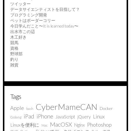
ツイッター
データサイエンティストを目指して？
プログラミング開発
ペットはボーダーコリー
今日学んだこと〜It is learned today〜
出水市この辺
木工好き
競馬
資格
野球部
釣り
雑貨
Tags
CyberMameCAN
Apple
Docker
bash
iPad
iPhone
Linux
JavaScript
jQuery
Golang
MacOSX
Photoshop
Linuxを便利に
Nginx
Mac