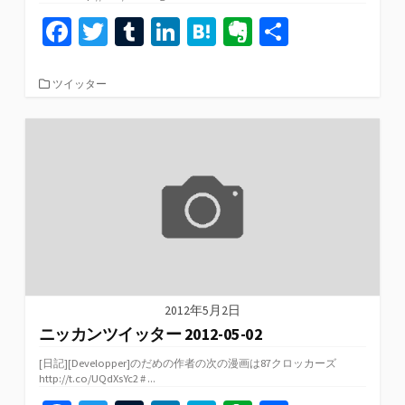
Fa
T
T
Li
H
Ev
共
ce
wi
u
n
at
er
有
b
tt
m
ke
e
n
カ
ツイッター
テ
o
er
bl
dI
n
ot
ゴ
リ
o
r
n
a
e
ー
k
2012年5月2日
ニッカンツイッター 2012-05-02
[日記][Developper]のだめの作者の次の漫画は87クロッカーズ
http://t.co/UQdXsYc2 # ...