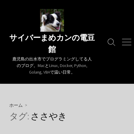
コ
ン
テ
ン
ツ
サイバーまめカンの電豆
へ
検
メ
館
ス
索
ニ
キ
切
ュ
鹿児島の出水市でプログラミングしてる人
り
ー
ッ
のブログ。MacとLinux, Docker, Python,
替
プ
Golang, VBAで温い日常。
え
ホーム
>
タグ:
ささやき