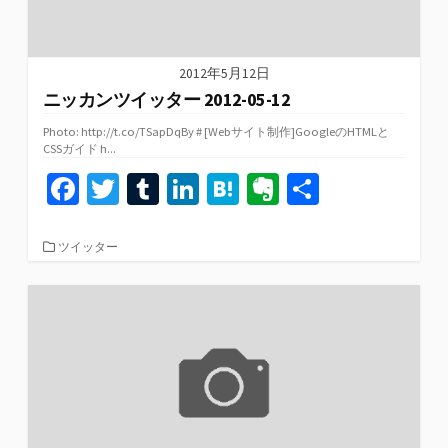
2012年5月12日
ニッカンツイッター 2012-05-12
Photo: http://t.co/TSapDqBy # [Webサイト制作]GoogleのHTMLと
CSSガイド h...
Fa
T
T
Li
H
Ev
共
ce
wi
u
n
at
er
有
b
tt
m
ke
e
n
カ
ツイッター
テ
o
er
bl
dI
n
ot
ゴ
リ
o
r
n
a
e
ー
k