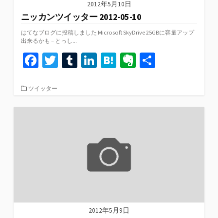
2012年5月10日
ニッカンツイッター 2012-05-10
はてなブログに投稿しました Microsoft SkyDrive 25GBに容量アップ
出来るかも – とっし...
Fa
T
T
Li
H
Ev
共
ce
wi
u
n
at
er
有
b
tt
m
ke
e
n
カ
ツイッター
テ
o
er
bl
dI
n
ot
ゴ
リ
o
r
n
a
e
ー
k
2012年5月9日