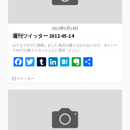
2012年5月14日
週刊ツイッター 2012-05-14
はてなブログに投稿しました 気分が盛り上がらないので、ダイハー
ド4.0でも観てスカッとしたい気分 – とっし...
Fa
T
T
Li
H
Ev
共
ce
wi
u
n
at
er
有
b
tt
m
ke
e
n
カ
ツイッター
テ
o
er
bl
dI
n
ot
ゴ
リ
o
r
n
a
e
ー
k