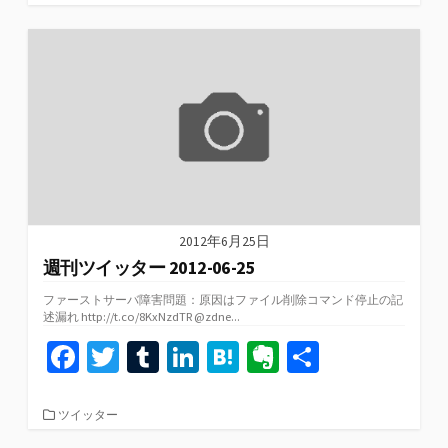
テ
o
er
bl
dI
n
ot
ゴ
リ
o
r
n
a
e
ー
k
2012年6月25日
週刊ツイッター 2012-06-25
ファーストサーバ障害問題：原因はファイル削除コマンド停止の記
述漏れ http://t.co/8KxNzdTR @zdne...
Fa
T
T
Li
H
Ev
共
ce
wi
u
n
at
er
有
b
tt
m
ke
e
n
カ
ツイッター
テ