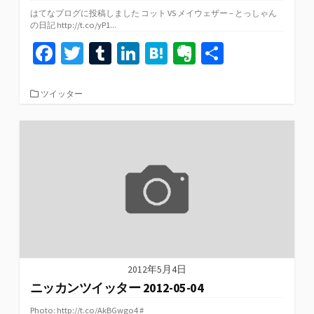
はてなブログに投稿しました コット VS メイウェザー – とっしゃん
の日記 http://t.co/yP1...
Fa
T
T
Li
H
Ev
共
ce
wi
u
n
at
er
有
b
tt
m
ke
e
n
カ
ツイッター
テ
o
er
bl
dI
n
ot
ゴ
リ
o
r
n
a
e
ー
k
2012年5月4日
ニッカンツイッター 2012-05-04
Photo: http://t.co/AkBGwgo4 #