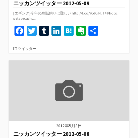
ニッカンツイッター 2012-05-09
[エギング]今年の烏賊釣りは難しい http://t.co/YcdCiNlH # Photo:
petapeta: ht...
Fa
T
T
Li
H
Ev
共
ce
wi
u
n
at
er
有
b
tt
m
ke
e
n
カ
ツイッター
テ
o
er
bl
dI
n
ot
ゴ
リ
o
r
n
a
e
ー
k
2012年5月8日
ニッカンツイッター 2012-05-08