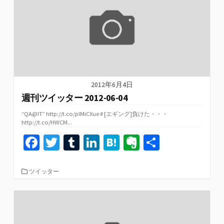
k
2012年6月4日
週刊ツイッター 2012-06-04
“QA@IT” http://t.co/pIMiCXue # [エギング]負けた・・・
http://t.co/HWCM...
Fa
T
T
Li
H
Ev
共
ce
wi
u
n
at
er
有
b
tt
m
ke
e
n
カ
ツイッター
テ
o
er
bl
dI
n
ot
ゴ
リ
o
r
n
a
e
ー
k