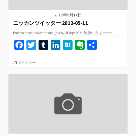
2012年5月11日
ニッカンツイッター 2012-05-11
Photo: crookedlane: http://t.co/i4F8qHSC # "散歩いろは =====...
Fa
T
T
Li
H
Ev
共
ce
wi
u
n
at
er
有
b
tt
m
ke
e
n
カ
ツイッター
テ
o
er
bl
dI
n
ot
ゴ
リ
o
r
n
a
e
ー
k