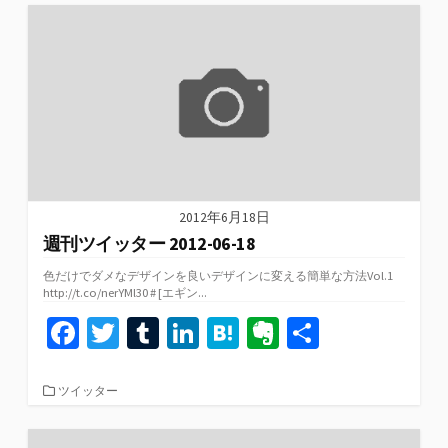
o
er
bl
dI
n
ot
ゴ
リ
o
r
n
a
e
ー
k
2012年6月18日
週刊ツイッター 2012-06-18
色だけでダメなデザインを良いデザインに変える簡単な方法Vol.1
http://t.co/nerYMl30 # [エギン...
Fa
T
T
Li
H
Ev
共
ce
wi
u
n
at
er
有
b
tt
m
ke
e
n
カ
ツイッター
テ
o
er
bl
dI
n
ot
ゴ
リ