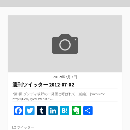
2012年7月2日
週刊ツイッター 2012-07-02
“第9回 ダンディ坂野の一発屋と呼ばれて［前編］ | web R25”
http://t.co/TyesEWFn # ペ...
Fa
T
T
Li
H
Ev
共
ce
wi
u
n
at
er
有
b
tt
m
ke
e
n
カ
ツイッター