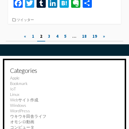
Fa
T
T
Li
H
Ev
共
ce
wi
u
n
at
er
有
b
tt
m
ke
e
n
カ
ツイッター
テ
o
er
bl
dI
n
ot
ゴ
投
«
1
2
3
4
5
…
18
19
»
リ
o
r
n
a
e
ー
稿
k
の
ペ
Categories
ー
Apple
Bookmark
ジ
IoT
送
Linux
Webサイト作成
り
Windows
WordPress
ウキウキ田舎ライフ
オモシロ動画
コンピュータ