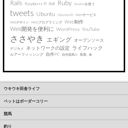
Ruby
Rails
Raspberry Pi
RoR
Sinatraを使う
tweets
Ubuntu
Ubuntu20
Webサービス
Web制作
Webプログラミング
Webデザイン
Web開発を便利に
WordPress
YouTube
ささやき
エギング
オープンソース
ライフハック
ネットワークの設定
デジカメ
自作PC
ルアーフィッシング
長島
自作競馬AI
食
ウキウキ田舎ライフ
ペットはボーダーコリー
競馬
釣り