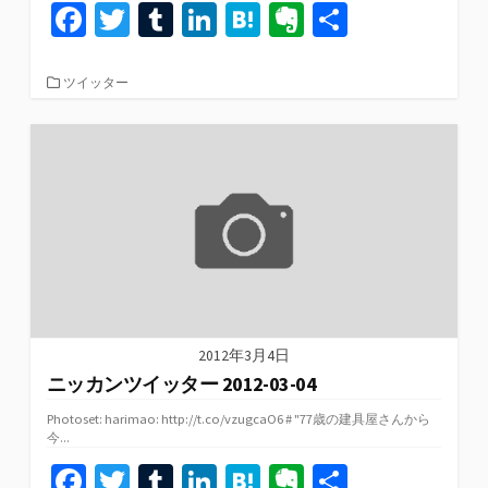
Fa
T
T
Li
H
Ev
共
ce
wi
u
n
at
er
有
b
tt
m
ke
e
n
カ
ツイッター
テ
o
er
bl
dI
n
ot
ゴ
リ
o
r
n
a
e
ー
k
2012年3月4日
ニッカンツイッター 2012-03-04
Photoset: harimao: http://t.co/vzugcaO6 # "77歳の建具屋さんから
今...
Fa
T
T
Li
H
Ev
共