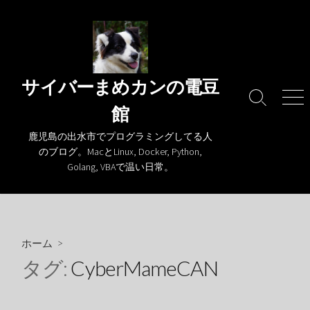
コ
ン
テ
ン
ツ
サイバーまめカンの電豆
へ
検
メ
館
ス
索
ニ
キ
切
ュ
鹿児島の出水市でプログラミングしてる人
り
ー
ッ
のブログ。MacとLinux, Docker, Python,
替
プ
Golang, VBAで温い日常。
え
ホーム
>
タグ:
CyberMameCAN