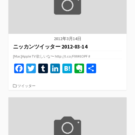
2012年3月14日
ニッカンツイッター 2012-03-14
[Mac]Apple TV 欲しいな〜 http://t.co/FIWKtOPF #
Fa
T
T
Li
H
Ev
共
ce
wi
u
n
at
er
有
b
tt
m
ke
e
n
カ
ツイッター
テ
o
er
bl
dI
n
ot
ゴ
リ
o
r
n
a
e
ー
k