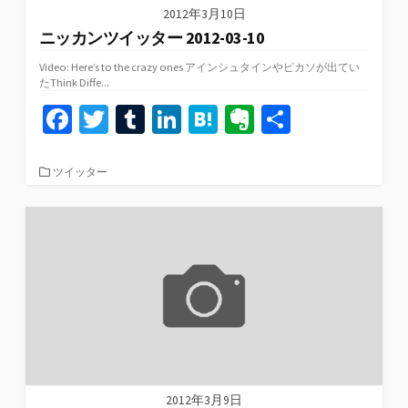
2012年3月10日
ニッカンツイッター 2012-03-10
Video: Here’s to the crazy ones アインシュタインやピカソが出てい
たThink Diffe...
Fa
T
T
Li
H
Ev
共
ce
wi
u
n
at
er
有
b
tt
m
ke
e
n
カ
ツイッター
テ
o
er
bl
dI
n
ot
ゴ
リ
o
r
n
a
e
ー
k
2012年3月9日