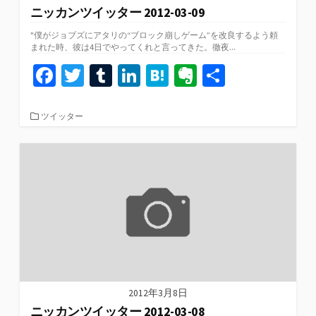
ニッカンツイッター 2012-03-09
"僕がジョブズにアタリの“ブロック崩しゲーム”を改良するよう頼
まれた時、彼は4日でやってくれと言ってきた。徹夜...
Fa
T
T
Li
H
Ev
共
ce
wi
u
n
at
er
有
b
tt
m
ke
e
n
カ
ツイッター
テ
o
er
bl
dI
n
ot
ゴ
リ
o
r
n
a
e
ー
k
2012年3月8日
ニッカンツイッター 2012-03-08