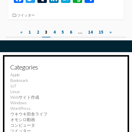
ce
wi
u
n
at
er
有
b
tt
m
ke
e
n
カ
ツイッター
テ
o
er
bl
dI
n
ot
ゴ
投
«
1
2
3
4
5
6
…
14
15
»
リ
o
r
n
a
e
ー
稿
k
の
ペ
Categories
ー
Apple
Bookmark
ジ
IoT
送
Linux
Webサイト作成
り
Windows
WordPress
ウキウキ田舎ライフ
オモシロ動画
コンピュータ
ツイッター