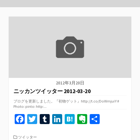
2012年3月20日
ニッカンツイッター 2012-03-20
ブログを更新しました。『初物ゲット』http://t.co/DoWmjuiY #
Photo: pinto: http:...
Fa
T
T
Li
H
Ev
共
ce
wi
u
n
at
er
有
b
tt
m
ke
e
n
カ
ツイッター