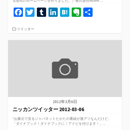
る会社のホームページを作りました。 / “株式会社NEWM”...
Fa
T
T
Li
H
Ev
共
ce
wi
u
n
at
er
有
b
tt
m
ke
e
n
カ
ツイッター
テ
o
er
bl
dI
n
ot
ゴ
リ
o
r
n
a
e
ー
k
2012年3月6日
ニッカンツイッター 2012-03-06
"お膝元で見るジャパネットたかたの番組が激アツなんだけど、
「ダイナブック！ダイナブックに！アドビを付けます！」...