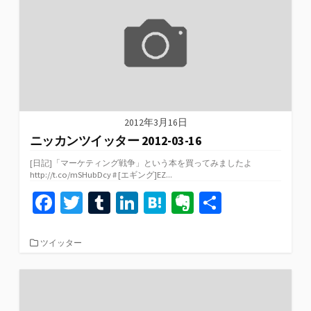
ー
k
2012年3月16日
ニッカンツイッター 2012-03-16
[日記]「マーケティング戦争」という本を買ってみましたよ
http://t.co/mSHubDcy # [エギング]EZ...
Fa
T
T
Li
H
Ev
共
ce
wi
u
n
at
er
有
b
tt
m
ke
e
n
カ
ツイッター
テ
o
er
bl
dI
n
ot
ゴ
リ
o
r
n
a
e
ー