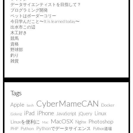
データサイエンティストを目指して？
プログラミング開発
ペットはボーダーコリー
今日学んだこと〜It is learned today〜
出水市この辺
木工好き
競馬
資格
野球部
釣り
雑貨
Tags
CyberMameCAN
Apple
Docker
bash
iPad
iPhone
Linux
JavaScript
jQuery
Golang
MacOSX
Photoshop
Linuxを便利に
Nginx
Mac
Pythonでデータサイエンス
PHP
Python
Python道場