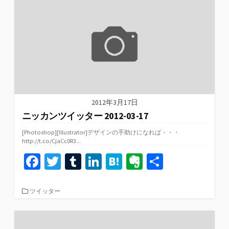
リ
o
r
n
a
e
ー
k
2012年3月17日
ニッカンツイッター 2012-03-17
[Photoshop][Illustrator]デザインの手助けになれば・・・
http://t.co/CjaCc0R3...
Fa
T
T
Li
H
Ev
共
ce
wi
u
n
at
er
有
b
tt
m
ke
e
n
カ
ツイッター
テ
o
er
bl
dI
n
ot
ゴ
リ
o
r
n
a
e