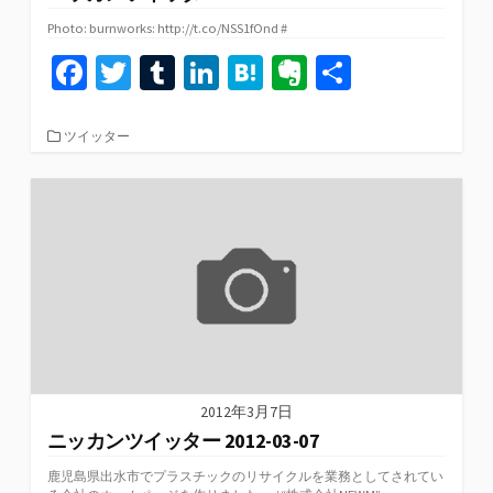
Photo: burnworks: http://t.co/NSS1fOnd #
Fa
T
T
Li
H
Ev
共
ce
wi
u
n
at
er
有
b
tt
m
ke
e
n
カ
ツイッター
テ
o
er
bl
dI
n
ot
ゴ
リ
o
r
n
a
e
ー
k
2012年3月7日
ニッカンツイッター 2012-03-07
鹿児島県出水市でプラスチックのリサイクルを業務としてされてい