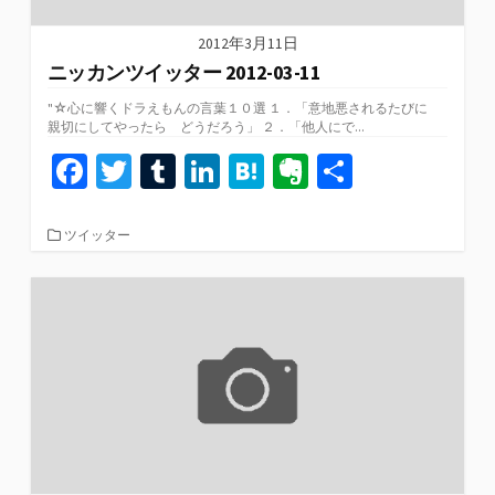
2012年3月11日
ニッカンツイッター 2012-03-11
"☆心に響くドラえもんの言葉１０選 １．「意地悪されるたびに
親切にしてやったら どうだろう」 ２．「他人にで...
Fa
T
T
Li
H
Ev
共
ce
wi
u
n
at
er
有
b
tt
m
ke
e
n
カ
ツイッター
テ
o
er
bl
dI
n
ot
ゴ
リ
o
r
n
a
e
ー
k