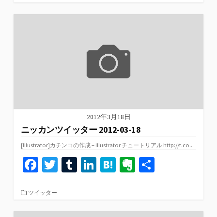
テ
o
er
bl
dI
n
ot
ゴ
リ
o
r
n
a
e
ー
k
2012年3月18日
ニッカンツイッター 2012-03-18
[Illustrator]カチンコの作成 – Illustrator チュートリアル http://t.co...
Fa
T
T
Li
H
Ev
共
ce
wi
u
n
at
er
有
b
tt
m
ke
e
n
カ
ツイッター
テ
o
er
bl
dI
n
ot
ゴ