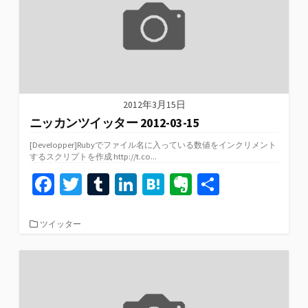
k
2012年3月15日
ニッカンツイッター 2012-03-15
[Developper]Rubyでファイル名に入っている数値をインクリメント
するスクリプトを作成 http://t.co...
Fa
T
T
Li
H
Ev
共
ce
wi
u
n
at
er
有
b
tt
m
ke
e
n
カ
ツイッター
テ
o
er
bl
dI
n
ot
ゴ
リ
o
r
n
a
e
ー
k