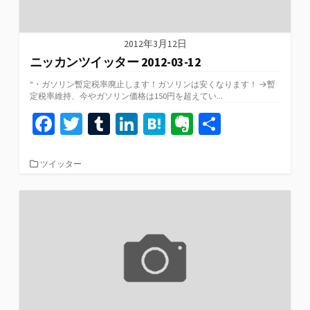
2012年3月12日
ニッカンツイッター 2012-03-12
"・ガソリン暫定税率廃止します！ガソリンは安くなります！ →暫
定税率維持、今やガソリン価格は150円を超えてい...
Fa
T
T
Li
H
Ev
共
ce
wi
u
n
at
er
有
b
tt
m
ke
e
n
カ
ツイッター
テ
o
er
bl
dI
n
ot
ゴ
リ
o
r
n
a
e
ー
k