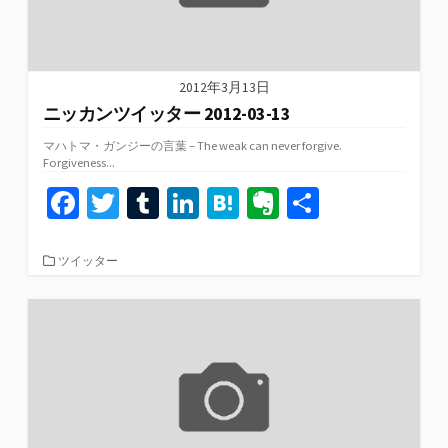
2012年3月13日
ニッカンツイッター 2012-03-13
マハトマ・ガンジーの言葉 – The weak can never forgive.
Forgiveness...
Fa
T
T
Li
H
Ev
共
ce
wi
u
n
at
er
有
b
tt
m
ke
e
n
カ
ツイッター
テ
o
er
bl
dI
n
ot
ゴ
リ
o
r
n
a
e
ー
k