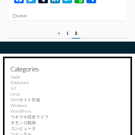
ce
wi
u
n
at
er
有
b
tt
m
ke
e
n
カ
LINUX
テ
o
er
bl
dI
n
ot
ゴ
投
«
1
2
リ
o
r
n
a
e
ー
稿
k
の
ペ
Categories
ー
Apple
Bookmark
ジ
IoT
送
Linux
Webサイト作成
り
Windows
WordPress
ウキウキ田舎ライフ
オモシロ動画
コンピュータ
ツイッター