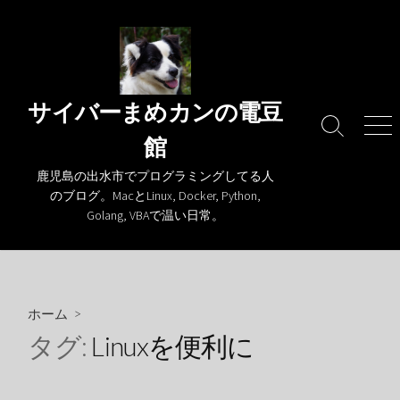
コ
ン
テ
ン
ツ
サイバーまめカンの電豆
へ
検
メ
館
ス
索
ニ
キ
切
ュ
鹿児島の出水市でプログラミングしてる人
り
ー
ッ
のブログ。MacとLinux, Docker, Python,
替
プ
Golang, VBAで温い日常。
え
ホーム
>
タグ:
Linuxを便利に