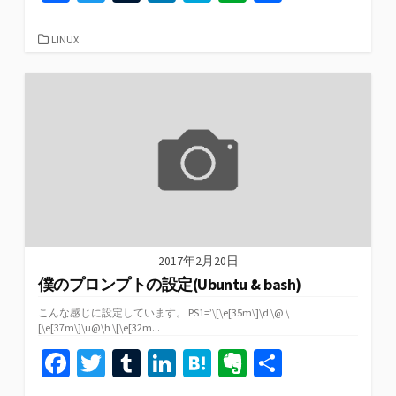
ce
wi
u
n
at
er
有
b
tt
m
ke
e
n
カ
LINUX
テ
o
er
bl
dI
n
ot
ゴ
リ
o
r
n
a
e
ー
k
2017年2月20日
僕のプロンプトの設定(Ubuntu & bash)
こんな感じに設定しています。 PS1=’\[\e[35m\]\d \@ \
[\e[37m\]\u@\h \[\e[32m...
Fa
T
T
Li
H
Ev
共
ce
wi
u
n
at
er
有