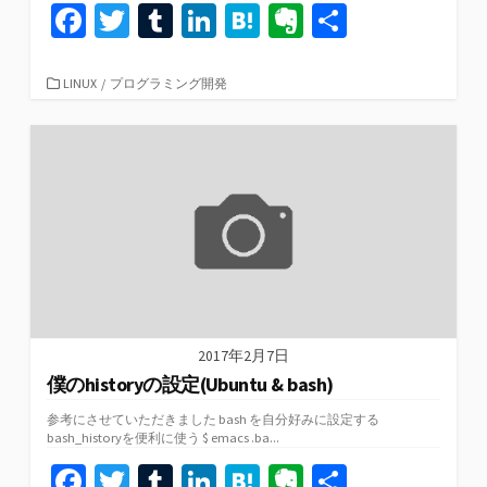
Fa
T
T
Li
H
Ev
共
ce
wi
u
n
at
er
有
b
tt
m
ke
e
n
カ
LINUX
/
プログラミング開発
テ
o
er
bl
dI
n
ot
ゴ
リ
o
r
n
a
e
ー
k
2017年2月7日
僕のhistoryの設定(Ubuntu & bash)
参考にさせていただきました bash を自分好みに設定する
bash_historyを便利に使う $ emacs .ba...
Fa
T
T
Li
H
Ev
共