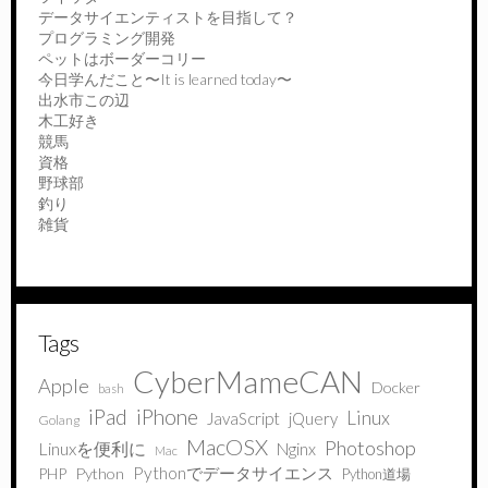
データサイエンティストを目指して？
プログラミング開発
ペットはボーダーコリー
今日学んだこと〜It is learned today〜
出水市この辺
木工好き
競馬
資格
野球部
釣り
雑貨
Tags
CyberMameCAN
Apple
Docker
bash
iPad
iPhone
Linux
JavaScript
jQuery
Golang
MacOSX
Photoshop
Linuxを便利に
Nginx
Mac
Pythonでデータサイエンス
PHP
Python
Python道場