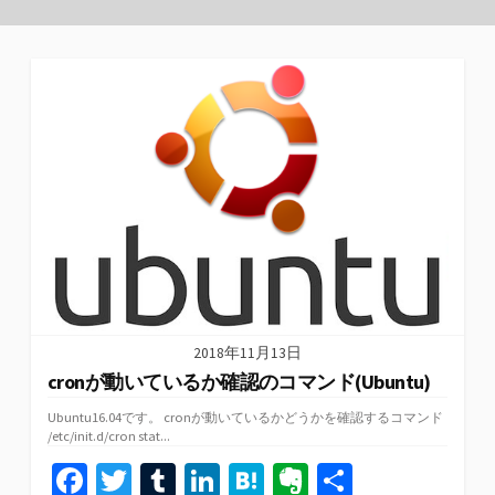
2018年11月13日
cronが動いているか確認のコマンド(Ubuntu)
Ubuntu16.04です。 cronが動いているかどうかを確認するコマンド
/etc/init.d/cron stat...
Fa
T
T
Li
H
Ev
共