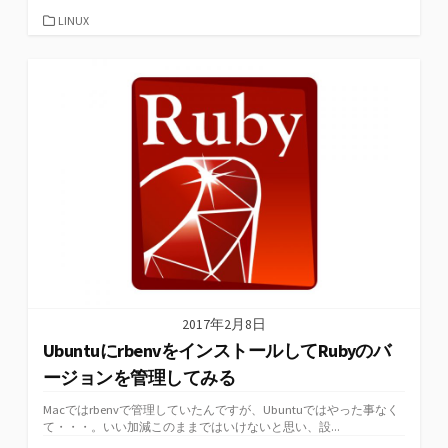
b
tt
m
ke
e
n
カ
LINUX
テ
o
er
bl
dI
n
ot
ゴ
リ
o
r
n
a
e
ー
k
2017年2月8日
UbuntuにrbenvをインストールしてRubyのバ
ージョンを管理してみる
Macではrbenvで管理していたんですが、Ubuntuではやった事なく
て・・・。いい加減このままではいけないと思い、設...