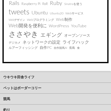
Ruby
Rails
Raspberry Pi
RoR
Sinatraを使う
tweets
Ubuntu
Ubuntu20
Webサービス
Web制作
Webプログラミング
Webデザイン
Web開発を便利に
WordPress
YouTube
ささやき
エギング
オープンソース
ライフハック
ネットワークの設定
デジカメ
自作PC
ルアーフィッシング
長島
自作競馬AI
食
ウキウキ田舎ライフ
ペットはボーダーコリー
競馬
釣り