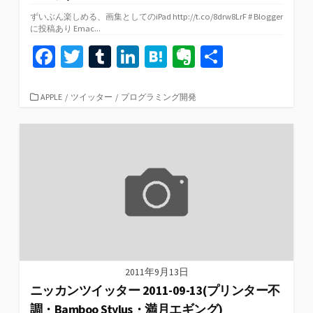
ずいぶん楽しめる、画集としてのiPad http://t.co/8drw8LrF # Blogger
に投稿あり Emac...
Fa
T
T
Li
H
Ev
共
ce
wi
u
n
at
er
有
b
tt
m
ke
e
n
カ
APPLE
/
ツイッター
/
プログラミング開発
テ
o
er
bl
dI
n
ot
ゴ
リ
o
r
n
a
e
ー
k
2011年9月13日
ニッカンツイッター 2011-09-13(プリンター不
調・Bamboo Stylus・満月エギング)