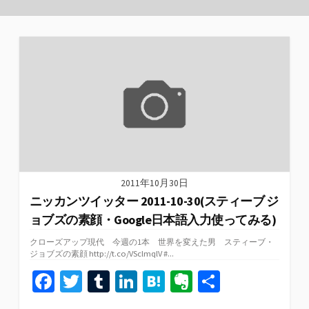
2011年10月30日
ニッカンツイッター 2011-10-30(スティーブ ジ
ョブズの素顔・Google日本語入力使ってみる)
クローズアップ現代 今週の1本 世界を変えた男 スティーブ・
ジョブズの素顔 http://t.co/VSclmqlV #...
Fa
T
T
Li
H
Ev
共
ce
wi
u
n
at
er
有