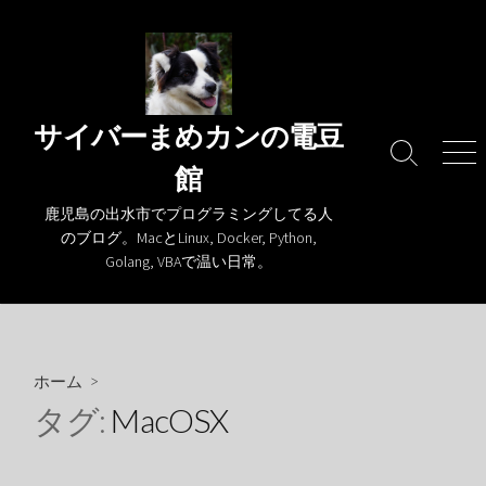
コ
ン
テ
ン
ツ
サイバーまめカンの電豆
へ
検
メ
館
ス
索
ニ
キ
切
ュ
鹿児島の出水市でプログラミングしてる人
り
ー
ッ
のブログ。MacとLinux, Docker, Python,
替
プ
Golang, VBAで温い日常。
え
ホーム
>
タグ:
MacOSX