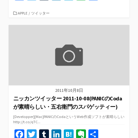
ce
wi
u
n
at
er
有
b
tt
m
ke
e
n
カ
APPLE
/
ツイッター
テ
o
er
bl
dI
n
ot
ゴ
リ
o
r
n
a
e
ー
k
2011年10月8日
ニッカンツイッター 2011-10-08(PANICのCoda
が素晴らしい・五右衛門のスパゲッティー)
[Developper][Mac]PANICのCodaというWeb作成ソフトが素晴らしい
http://t.co/qTC...
Fa
T
T
Li
H
Ev
共