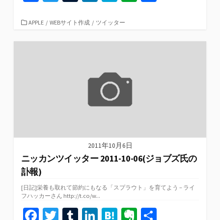
ce
wi
u
n
at
er
有
b
tt
m
ke
e
n
カ
APPLE
/
WEBサイト作成
/
ツイッター
テ
o
er
bl
dI
n
ot
ゴ
リ
o
r
n
a
e
ー
k
2011年10月6日
ニッカンツイッター 2011-10-06(ジョブズ氏の
訃報)
[日記]栄養も取れて節約にもなる「スプラウト」を育てよう – ライ
フハッカーさん http://t.co/w...
Fa
T
T
Li
H
Ev
共