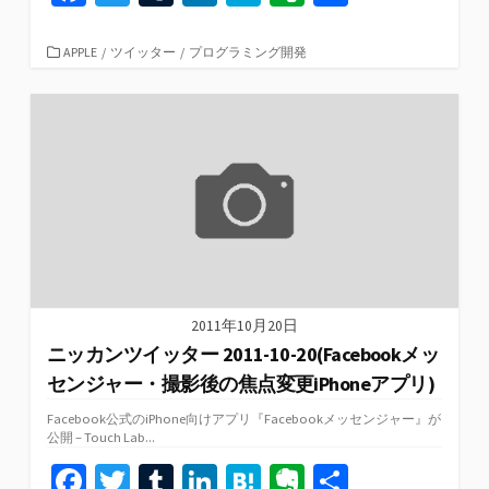
ce
wi
u
n
at
er
有
b
tt
m
ke
e
n
カ
APPLE
/
ツイッター
/
プログラミング開発
テ
o
er
bl
dI
n
ot
ゴ
リ
o
r
n
a
e
ー
k
2011年10月20日
ニッカンツイッター 2011-10-20(Facebookメッ
センジャー・撮影後の焦点変更iPhoneアプリ)
Facebook公式のiPhone向けアプリ『Facebookメッセンジャー』が
公開 – Touch Lab...
Fa
T
T
Li
H
Ev
共