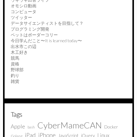
オモシロ動画
コンピュータ
ツイッター
データサイエンティストを目指して？
プログラミング開発
ペットはボーダーコリー
今日学んだこと〜It is learned today〜
出水市この辺
木工好き
競馬
資格
野球部
釣り
雑貨
Tags
CyberMameCAN
Apple
Docker
bash
iPad
iPhone
Linux
JavaScript
jQuery
Golang