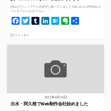
[Mac]プリントアウト出来ずに困っていました http://t.co/ZP9TBQv #
ペンタブといえばワコム！ 「...
Fa
T
T
Li
H
Ev
共
ce
wi
u
n
at
er
有
b
tt
m
ke
e
n
カ
ツイッター
テ
o
er
bl
dI
n
ot
ゴ
リ
o
r
n
a
e
ー
k
2011年4月23日
出水・阿久根でWeb制作会社始めました