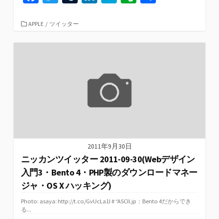
ce
wi
u
n
at
er
有
b
tt
m
ke
e
n
カ
APPLE
/
ツイッター
テ
o
er
bl
dI
n
ot
ゴ
リ
o
r
n
a
e
ー
k
2011年9月30日
ニッカンツイッター 2011-09-30(Webデザイン
入門3・Bento 4・PHP製のダウンロードマネー
ジャ・OS X ハッキング)
Photo: asaya: http://t.co/GvUcLa1I # “ASCII.jp：Bento 4だからでき
る...