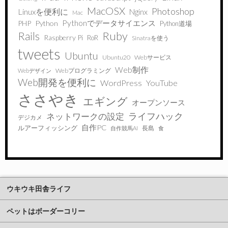
MacOSX
Photoshop
Linuxを便利に
Nginx
Mac
Pythonでデータサイエンス
PHP
Python
Python道場
Ruby
Rails
Raspberry Pi
RoR
Sinatraを使う
tweets
Ubuntu
Ubuntu20
Webサービス
Web制作
Webプログラミング
Webデザイン
Web開発を便利に
WordPress
YouTube
ささやき
エギング
オープンソース
ライフハック
ネットワークの設定
デジカメ
自作PC
ルアーフィッシング
長島
自作競馬AI
食
ウキウキ田舎ライフ
ペットはボーダーコリー