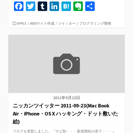
Fa
T
T
Li
H
Ev
共
ce
wi
u
n
at
er
有
b
tt
m
ke
e
n
カ
APPLE
/
WEBサイト作成
/
ツイッター
/
プログラミング開発
テ
o
er
bl
dI
n
ot
ゴ
リ
o
r
n
a
e
ー
k
2011年9月23日
ニッカンツイッター 2011-09-23(Mac Book
Air・iPhone・OS X ハッキング・ドット敷いた
絵)
ブログを更新しました。『チビ助・・・新規開拓の港で・・・』