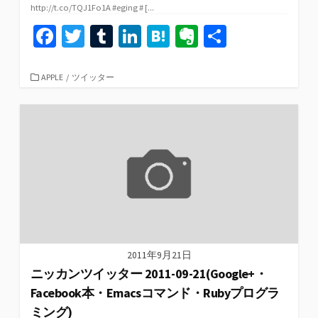
http://t.co/TQJ1Fo1A #eging # [...
Fa
T
T
Li
H
Ev
共
ce
wi
u
n
at
er
有
b
tt
m
ke
e
n
カ
APPLE
/
ツイッター
テ
o
er
bl
dI
n
ot
ゴ
リ
o
r
n
a
e
ー
k
2011年9月21日
ニッカンツイッター 2011-09-21(Google+・
Facebook本・Emacsコマンド・Rubyプログラ
ミング)