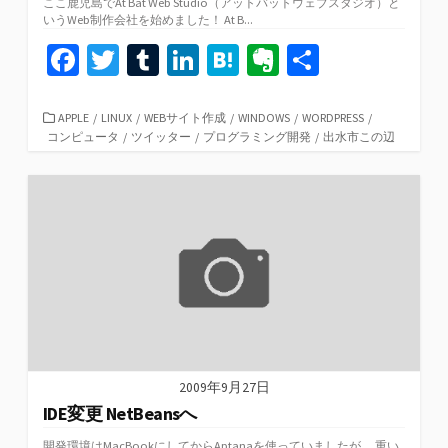
ここ鹿児島でAt Bat Web Studio（アットバットウェブスタジオ）と
いうWeb制作会社を始めました！ At B...
Fa
T
T
Li
H
Ev
共
ce
wi
u
n
at
er
有
b
tt
m
ke
e
n
カ
APPLE
/
LINUX
/
WEBサイト作成
/
WINDOWS
/
WORDPRESS
/
テ
コンピュータ
/
ツイッター
/
プログラミング開発
/
出水市この辺
o
er
bl
dI
n
ot
ゴ
リ
o
r
n
a
e
ー
k
2009年9月27日
IDE変更 NetBeansへ
開発環境はMacBookにしてからAptanaを使っていましたが、 重い