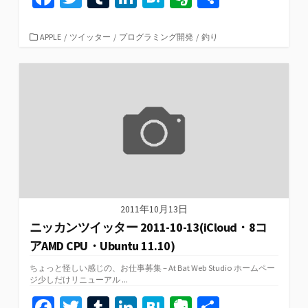
ce
wi
u
n
at
er
有
b
tt
m
ke
e
n
カ
APPLE
/
ツイッター
/
プログラミング開発
/
釣り
テ
o
er
bl
dI
n
ot
ゴ
リ
o
r
n
a
e
ー
k
2011年10月13日
ニッカンツイッター 2011-10-13(iCloud・8コ
アAMD CPU・Ubuntu 11.10)
ちょっと怪しい感じの、お仕事募集 – At Bat Web Studio ホームペー
ジ少しだけリニューアル ...
Fa
T
T
Li
H
Ev
共