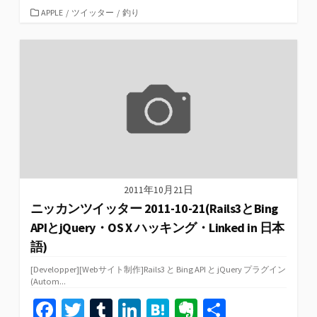
b
tt
m
ke
e
n
カ
APPLE
/
ツイッター
/
釣り
テ
o
er
bl
dI
n
ot
ゴ
リ
o
r
n
a
e
ー
k
2011年10月21日
ニッカンツイッター 2011-10-21(Rails3とBing
APIとjQuery・OS X ハッキング・Linked in 日本
語)
[Developper][Webサイト制作]Rails3 と Bing API と jQuery プラグイン
(Autom...
Fa
T
T
Li
H
Ev
共