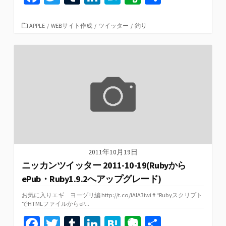
ce
wi
u
n
at
er
有
b
tt
m
ke
e
n
カ
APPLE
/
WEBサイト作成
/
ツイッター
/
釣り
テ
o
er
bl
dI
n
ot
ゴ
リ
o
r
n
a
e
ー
k
2011年10月19日
ニッカンツイッター 2011-10-19(Rubyから
ePub・Ruby1.9.2へアップグレード)
お気に入りエギ ヨーヅリ編 http://t.co/iAlA3iwi # “Rubyスクリプト
でHTMLファイルからeP...
Fa
T
T
Li
H
Ev
共