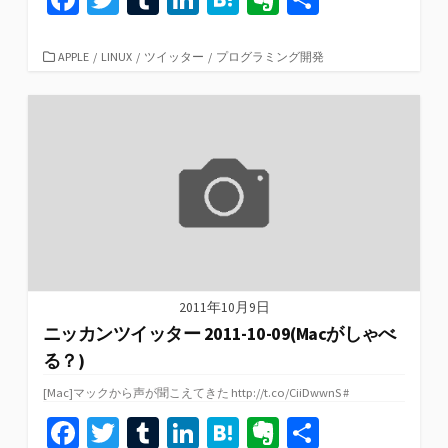
ce
wi
u
n
at
er
有
b
tt
m
ke
e
n
カ
APPLE
/
LINUX
/
ツイッター
/
プログラミング開発
テ
o
er
bl
dI
n
ot
ゴ
リ
o
r
n
a
e
ー
k
2011年10月9日
ニッカンツイッター 2011-10-09(Macがしゃべ
る？)
[Mac]マックから声が聞こえてきた http://t.co/CiiDwwnS #
Fa
T
T
Li
H
Ev
共