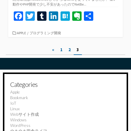
動作やPHP開発で少し不安があったのでNetBe...
Fa
T
T
Li
H
Ev
共
ce
wi
u
n
at
er
有
b
tt
m
ke
e
n
カ
APPLE
/
プログラミング開発
テ
o
er
bl
dI
n
ot
ゴ
投
«
1
2
3
リ
o
r
n
a
e
ー
稿
k
の
ペ
Categories
ー
Apple
Bookmark
ジ
IoT
送
Linux
Webサイト作成
り
Windows
WordPress
ウキウキ田舎ライフ