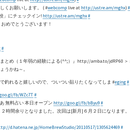
くお願いします。 ( #
webcomp
live at
http://ustre.am/mghx
)
#
学校」にチェックイン!
http://ustre.am/mghx
#
D7k4g おめでとうございます！
g
#
１年弱の経験による(^^;）』http://amba.to/jdRP60
ょうかね～。
で釣れると嬉しいので、ついつい貼りたくなってしま #
eging
#
/goo.gl/fb/WZc7T
#
れいあ 無料占い 本日オープン
http://goo.gl/fb/bByu9
#
り２時間余りとなりました。次回は[新月]６月２日になります
ttp://d.hatena.ne.jp/HomeBrewStudio/20110517/1305624469
#