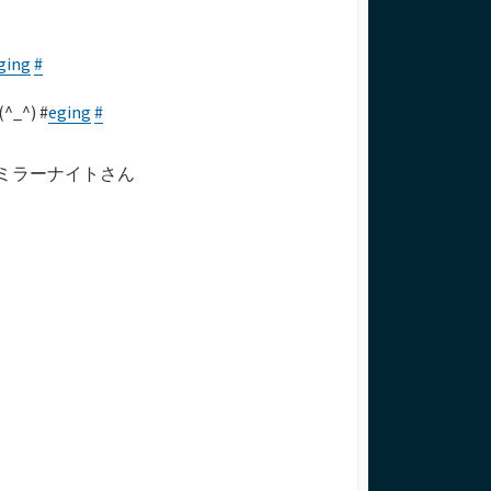
ging
#
^) #
eging
#
 ＞ミラーナイトさん