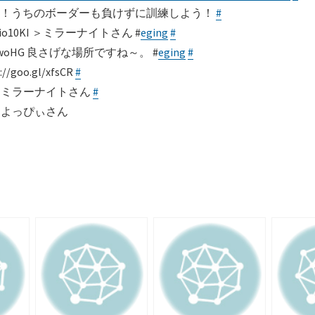
い！うちのボーダーも負けずに訓練しよう！
#
/io10KI ＞ミラーナイトさん #
eging
#
/lcwoHG 良さげな場所ですね～。 #
eging
#
o.gl/xfsCR
#
n12 ＞ミラーナイトさん
#
12 ＞よっぴぃさん
共
有