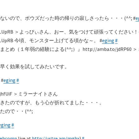
いので、ボウズだった時の帰りの寂しさったら・・・(^^; #
e
o/mLUpRB ＞よっぴぃさん、おー、気をつけて頑張ってください！(^_
o/mLUpRB 今頃、モンスター上げてる頃かな～。 #
eging
#
１年弱の経験による(^^;）』http://amba.to/jdRP60
早く効果を試してみたいです。
#
eging
#
/jhfUiF ＞ミラーナイトさん
きたのですが、もう心が折れてました・・・。
ので・・(^^;
eging
#
ebcomp
live at
http://ustre.am/mghx
)
#