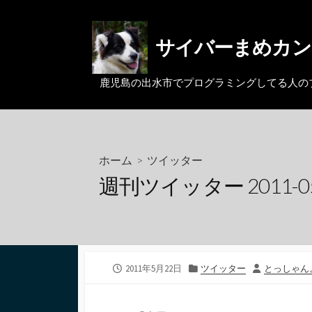
コ
ン
サイバーまめカン
テ
ン
ツ
鹿児島の出水市でプログラミングしてる人のブログ。MacとL
へ
ス
キ
ッ
ホーム
>
ツイッター
プ
週刊ツイッター 2011-05
公
カ
投
2011年5月22日
ツイッター
とっしゃん
開
テ
稿
日
ゴ
者
リ