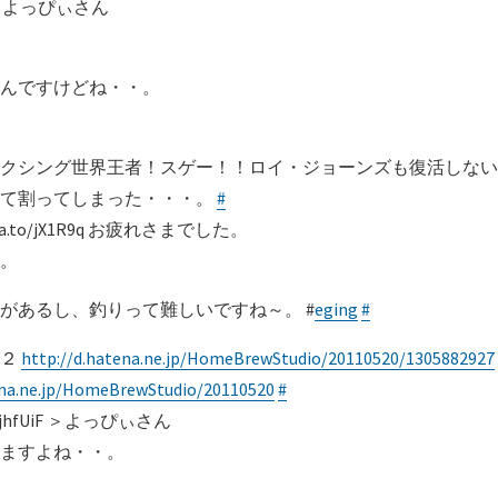
C4 ＞よっぴぃさん
んですけどね・・。
ボクシング世界王者！スゲー！！ロイ・ジョーンズも復活しな
して割ってしまった・・・。
#
.to/jX1R9q お疲れさまでした。
。
があるし、釣りって難しいですね～。 #
eging
#
の２
http://d.hatena.ne.jp/HomeBrewStudio/20110520/1305882927
ena.ne.jp/HomeBrewStudio/20110520
#
/jhfUiF ＞よっぴぃさん
ますよね・・。