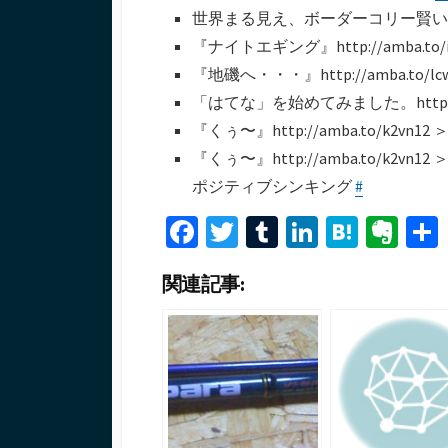
世界まる見え、ボーダーコリー賢
『ナイトエギング』http://amba.to
『地磯へ・・・』http://amba.to
「はてな」を始めてみました。http://go
『くぅ〜』http://amba.to/k2v
『くぅ〜』http://amba.to/k2vn
ポジティブシンキング
#
Fa
T
T
Li
H
Ev
ce
wi
u
n
at
er
関連記事:
b
tt
m
ke
e
n
o
er
bl
dI
n
ot
o
r
n
a
e
k