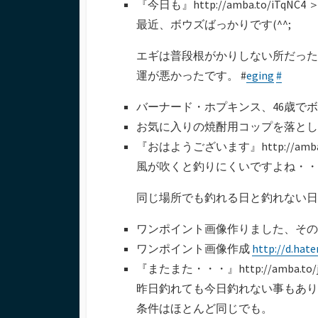
『今日も』http://amba.to/iTqN
ー
最近、ボウズばっかりです(^^;
エギは普段根がかりしない所だった
運が悪かったです。 #
eging
#
バーナード・ホプキンス、46歳で
お気に入りの焼酎用コップを落と
『おはようございます』http://amba
風が吹くと釣りにくいですよね・・
同じ場所でも釣れる日と釣れない日
ワンポイント画像作りました、そ
ワンポイント画像作成
http://d.hat
『またまた・・・』http://amba.to
昨日釣れても今日釣れない事もあり
条件はほとんど同じでも。