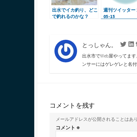
出水でイカ釣り、どこ
週刊ツイッター 2
で釣れるのかな？
05-15
とっしゃん。
Twitte
L
出水市でWeb屋やってま
ンサーにはゲレゲレと名付
コメントを残す
メールアドレスが公開されることはあ
コメント
※