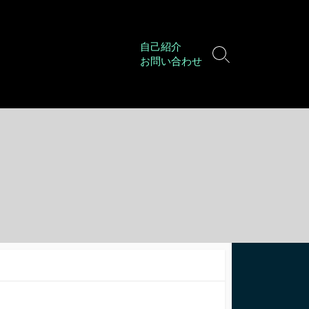
自己紹介
検
お問い合わせ
索
切
り
替
え