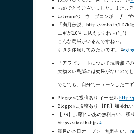
おめでとうございました。またよろし
Ustreamの「ウェブコンポーザー
『満月伝説』http://amba.to/k
エギが1.8号に見えますね～(^_^)
こんな烏賊がいるんですね～。
引きを体験してみたいです。 #
egin
『アワビシートについて現時点でのまとめ（
大物スレ烏賊には効果がないのでし
でもでも、自分でチューンしたエギ
Bloggerに投稿あり イーゼル
http:/
Bloggerに投稿あり 【PR】加藤
【PR】加藤れいあの無料占い、残
http://reia.atbat.jp/
#
満月の本日オープン、無料占い。
h