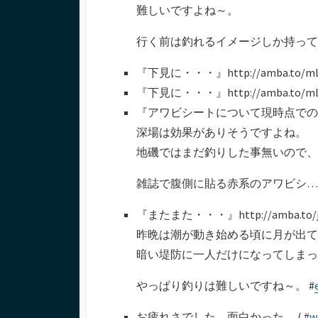
難しいですよね～。
行く前は釣れるイメージしか持ってな
『下見に・・・』http://amba.t
『下見に・・・』http://amba.t
『アワビシートについて現時点でのまとめ（
深場は効果がありそうですよね。
地磯ではまだ釣りした事無いので、
雑誌で腹側に貼る赤系のアワビシ… 
『またまた・・・』http://amba.to
昨晩は潮が動き始める頃に月が出て
暗い堤防に一人だけになってしまった
やっぱり釣りは難しいですね～。 #
お疲れさでした。面白かった。 ( #
w