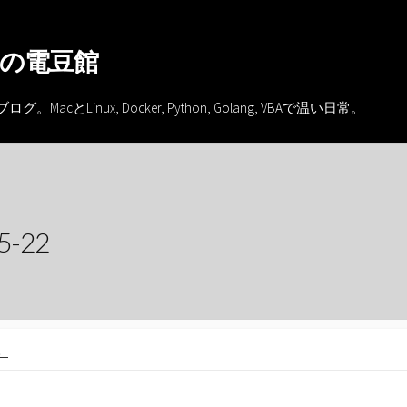
の電豆館
inux, Docker, Python, Golang, VBAで温い日常。
-22
。