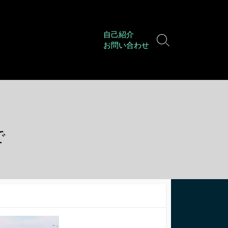
自己紹介
検
お問い合わせ
索
切
り
替
え
で