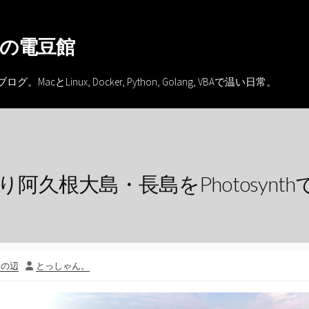
の電豆館
inux, Docker, Python, Golang, VBAで温い日常。
り阿久根大島・長島をPhotosynth
投
この辺
とっしゃん。
稿
者