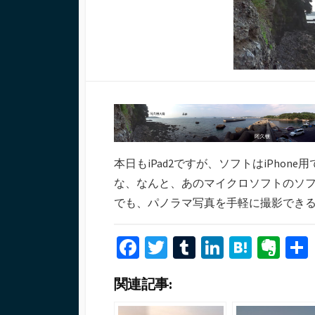
日
ー
本日もiPad2ですが、ソフトはiPhone用
な、なんと、あのマイクロソフトのソフト
でも、パノラマ写真を手軽に撮影でき
Fa
T
T
Li
H
Ev
ce
wi
u
n
at
er
関連記事:
b
tt
m
ke
e
n