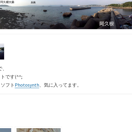
で、
です(^^;
るソフト
Photosynth
、気に入ってます。
共
有