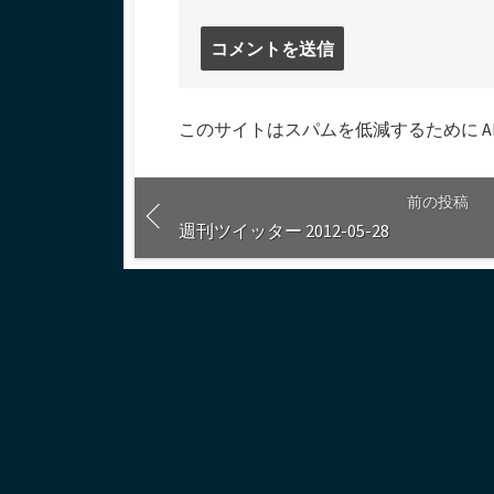
コ
メ
ン
ト
このサイトはスパムを低減するために Aki
す
る
前の投稿
週刊ツイッター 2012-05-28