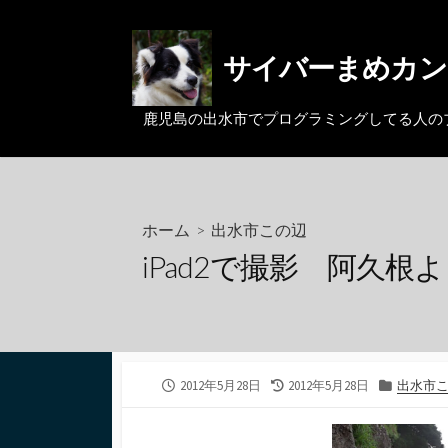
コ
ン
サイバーまめカン
テ
ン
ツ
鹿児島の出水市でプログラミングしてる人のブログ。MacとL
へ
ス
キ
ッ
ホーム
>
出水市この辺
プ
iPad2で撮影 阿久根よ
公
最
カ
2012年5月28日
2012年5月28日
出水市
開
終
テ
日
更
ゴ
新
リ