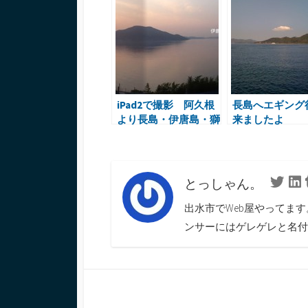
o
er
bl
dI
n
ot
o
r
n
a
e
k
iPad2で撮影 阿久根
長島へエギング
より長島・伊唐島・獅
来ましたよ
子島を
とっしゃん。
Twitte
L
出水市でWeb屋やってま
ンサーにはゲレゲレと名付