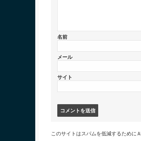
名前
メール
サイト
コ
メ
ン
ト
このサイトはスパムを低減するために Aki
す