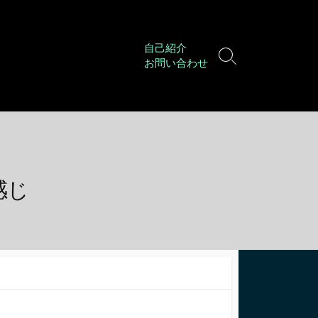
自己紹介
検
お問い合わせ
索
切
り
替
え
感じ