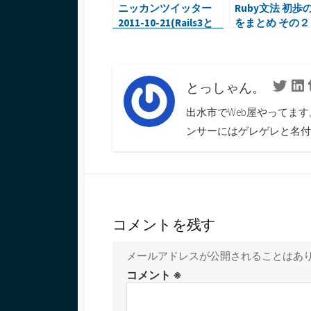
ニッカンツイッター
Ruby文法 初歩
2011-10-21(Rails3と
をまとめ その２
Bing APIとjQuery・
OS X ハッキング・
Linked in 日本語)
とっしゃん。
Twitte
L
出水市でWeb屋やってま
ンサーにはゲレゲレと名付
コメントを残す
メールアドレスが公開されることはあ
コメント
※