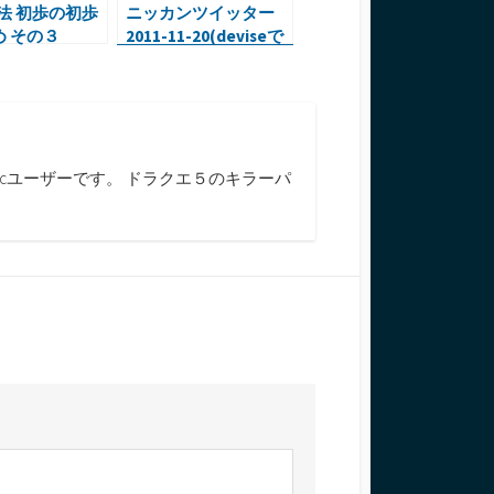
文法 初歩の初歩
ニッカンツイッター
 その３
2011-11-20(deviseで
ログイン中は「Sign
out」を表示)
cユーザーです。 ドラクエ５のキラーパ