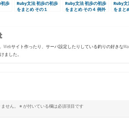
の初歩
Ruby文法 初歩の初歩
Ruby文法 初歩の初歩
Ruby
をまとめ その１
をまとめ その４ 例外
をまとめ
処理
r
inkedin
Tumblr
す。Webサイト作ったり、サーバ設定したりしている釣りの好きなMa
けました。
りません。
※
が付いている欄は必須項目です