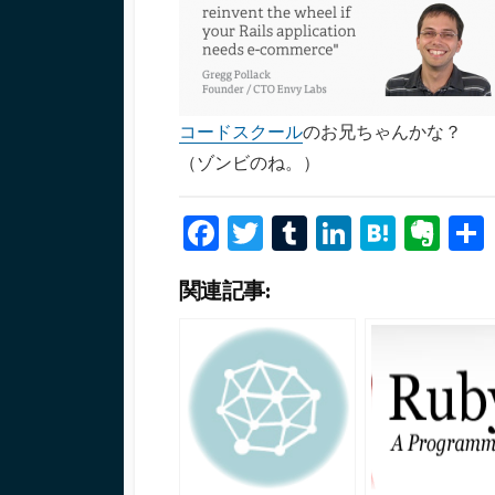
コードスクール
のお兄ちゃんかな？
（ゾンビのね。）
Fa
T
T
Li
H
Ev
ce
wi
u
n
at
er
関連記事:
b
tt
m
ke
e
n
o
er
bl
dI
n
ot
o
r
n
a
e
k