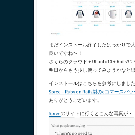
まだインストール終了したばっかりで
良いですね〜！
さくらのクラウド + Ubuntu10 + Ra
明日からもう少し使ってみようかなと
インストールはこちらを参考にしまし
Spree – Ruby on Rails製のe
ありがとうございます。
Spree
のサイトに行くとこんな写真が・