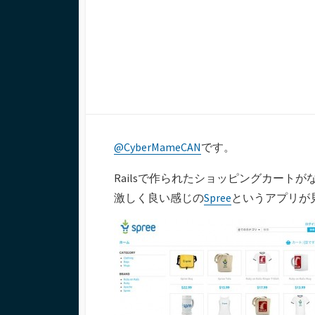
ー
@CyberMameCAN
です。
Railsで作られたショッピングカート
激しく良い感じの
Spree
というアプリが