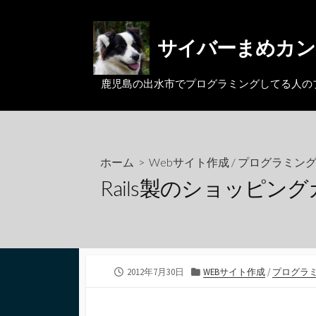
コ
ン
サイバーまめカン
テ
ン
ツ
鹿児島の出水市でプログラミングしてる人のブログ。MacとL
へ
ス
キ
ッ
ホーム
>
Webサイト作成
/
プログラミン
プ
Rails製のショッピング
公
カ
2012年7月30日
WEBサイト作成
/
プログラ
開
テ
日
ゴ
リ