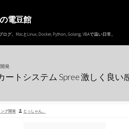
の電豆館
inux, Docker, Python, Golang, VBAで温い日常。
グ開発
カートシステム Spree 激しく良い
投
ミング開発
とっしゃん。
稿
者