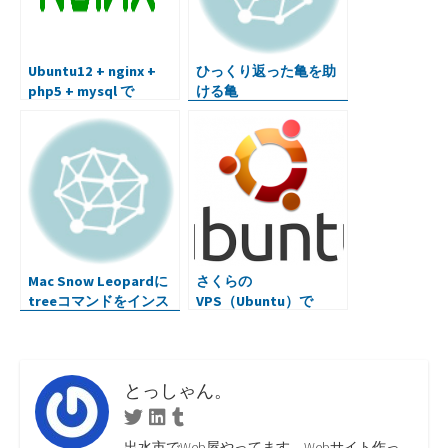
Ubuntu12 + nginx +
ひっくり返った亀を助
php5 + mysql で
ける亀
WordPressを使う環境
を作ってみる
Mac Snow Leopardに
さくらの
treeコマンドをインス
VPS（Ubuntu）で
トール
sshfsを使う、Macと共
に。
とっしゃん。
Twitter
Linkedin
Tumblr
出水市でWeb屋やってます。Webサイト作っ