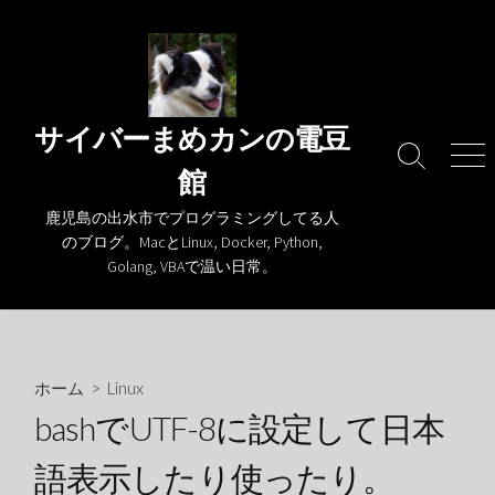
コ
ン
テ
ン
ツ
サイバーまめカンの電豆
へ
検
メ
館
ス
索
ニ
キ
切
ュ
鹿児島の出水市でプログラミングしてる人
り
ー
ッ
のブログ。MacとLinux, Docker, Python,
替
プ
Golang, VBAで温い日常。
え
ホーム
>
Linux
bashでUTF-8に設定して日本
語表示したり使ったり。