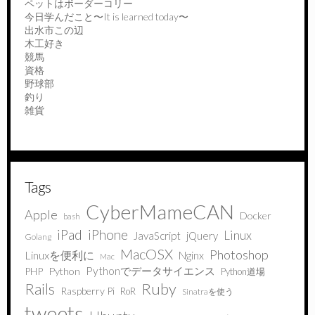
ペットはボーダーコリー
今日学んだこと〜It is learned today〜
出水市この辺
木工好き
競馬
資格
野球部
釣り
雑貨
Tags
CyberMameCAN
Apple
Docker
bash
iPad
iPhone
Linux
JavaScript
jQuery
Golang
MacOSX
Photoshop
Linuxを便利に
Nginx
Mac
Pythonでデータサイエンス
PHP
Python
Python道場
Ruby
Rails
Raspberry Pi
RoR
Sinatraを使う
tweets