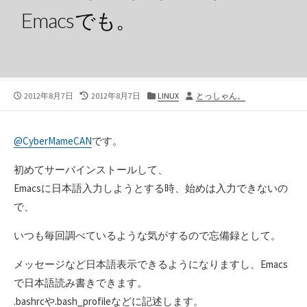
Emacsでも。
公
最
カ
投
2012年8月7日
2012年8月7日
LINUX
とっしゃん。
開
終
テ
稿
日
更
ゴ
者
新
リ
@CyberMameCAN
です。
日
ー
初めてサーバインストールして、
Emacsに日本語入力しようとする時、始めは入力できないの
で、
いつも毎回調べているような気がするので忘備録として。
メッセージなど日本語表示できるようになりますし、Emacs
で日本語読み書きできます。
.bashrcや.bash_profileなどに記述します。