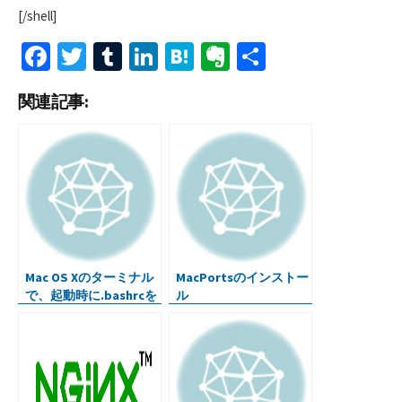
[/shell]
Fa
T
T
Li
H
Ev
共
ce
wi
u
n
at
er
有
関連記事:
b
tt
m
ke
e
n
o
er
bl
dI
n
ot
o
r
n
a
e
k
Mac OS Xのターミナル
MacPortsのインストー
で、起動時に.bashrcを
ル
自動で読み込む