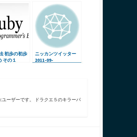
文法 初歩の初歩
ニッカンツイッター
 その１
2011-09-
27(iPad,iPhoneまずは
このソフト達・フリー
epsアイコン・Webデ
ザイン入門・etc)
cユーザーです。 ドラクエ５のキラーパ