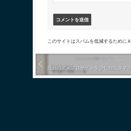
コ
メ
ン
ト
このサイトはスパムを低減するために Aki
す
る
前の投稿
自分のアメブロサイトを少しカスタマ