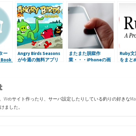
ター
Angry Birds Seasons
またまた脱獄作
Ruby
 Book
が今週の無料アプリ
業・・・iPhoneの画
をまとめ
S X ハ
面が映らない
ト敷い
r
inkedin
Tumblr
す。Webサイト作ったり、サーバ設定したりしている釣りの好きなMa
けました。