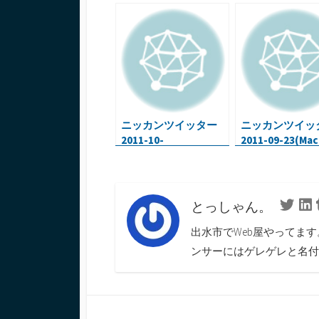
o
er
bl
dI
n
ot
o
r
n
a
e
k
ニッカンツイッター
ニッカンツイッ
2011-10-
2011-09-23(Mac
04(iPhone+Rails・自
Air・iPhone・O
分まとめサイト・ソー
ッキング・ドッ
シャルメディアアイコ
た絵)
ン)
とっしゃん。
Twitte
L
出水市でWeb屋やってま
ンサーにはゲレゲレと名付