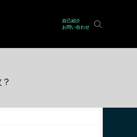
自己紹介
検
お問い合わせ
索
切
り
替
え
故？