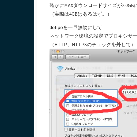
確かにMAXダウンロードサイズが2.0G
（実際は4GBはあるはず。）
dolipoを一旦無効にして
ネットワーク環境の設定でプロキシサーバ
（HTTP、HTTPSのチェックを外して）