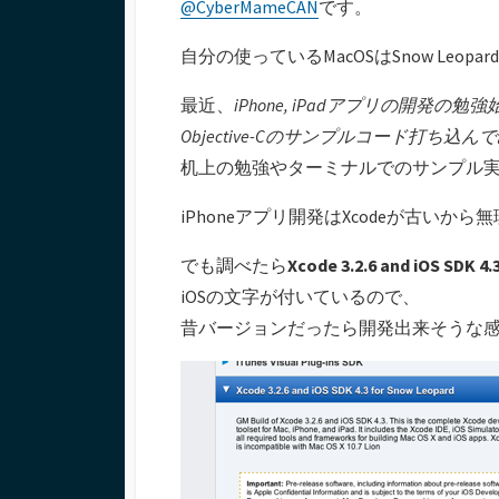
@CyberMameCAN
です。
ー
自分の使っているMacOSはSnow Leo
最近、
iPhone, iPadアプリの開発の勉
Objective-Cのサンプルコード打ち込ん
机上の勉強やターミナルでのサンプル
iPhoneアプリ開発はXcodeが古い
でも調べたら
Xcode 3.2.6 and iOS SDK 4.
iOSの文字が付いているので、
昔バージョンだったら開発出来そうな