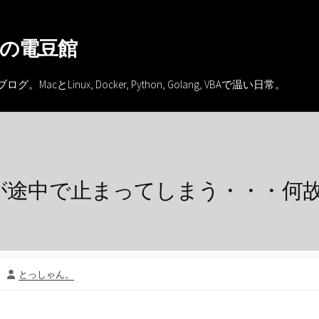
の電豆館
inux, Docker, Python, Golang, VBAで温い日常。
ドが途中で止まってしまう・・・何
投
発
とっしゃん。
稿
者