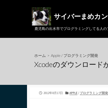
コ
ン
サイバーまめカン
テ
ン
ツ
鹿児島の出水市でプログラミングしてる人のブログ。MacとL
へ
ス
キ
ッ
ホーム
>
Apple
/
プログラミング開発
プ
Xcodeのダウンロー
公
カ
2012年8月17日
APPLE
/
プログラミング開
開
テ
日
ゴ
リ