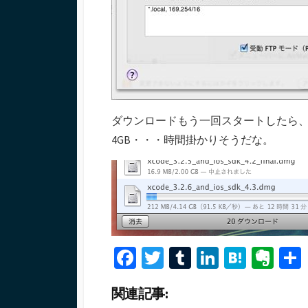
ダウンロードもう一回スタートしたら
4GB・・・時間掛かりそうだな。
Fa
T
T
Li
H
Ev
ce
wi
u
n
at
er
関連記事:
b
tt
m
ke
e
n