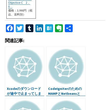
Objective-C 2．
0…
価格：3,990円（税
込、送料別）
Fa
T
T
Li
H
Ev
共
ce
wi
u
n
at
er
有
関連記事:
b
tt
m
ke
e
n
o
er
bl
dI
n
ot
o
r
n
a
e
k
Xcodeのダウンロード
CodeIgniterのための
が途中で止まってしま
MAMPとNetbeansと
う・・・何故？
Xdebugの設定(Mac OS
X)