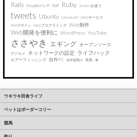
Ruby
Rails
Raspberry Pi
RoR
Sinatraを使う
tweets
Ubuntu
Ubuntu20
Webサービス
Web制作
Webプログラミング
Webデザイン
Web開発を便利に
WordPress
YouTube
ささやき
エギング
オープンソース
ライフハック
ネットワークの設定
デジカメ
自作PC
ルアーフィッシング
長島
自作競馬AI
食
ウキウキ田舎ライフ
ペットはボーダーコリー
競馬
釣り