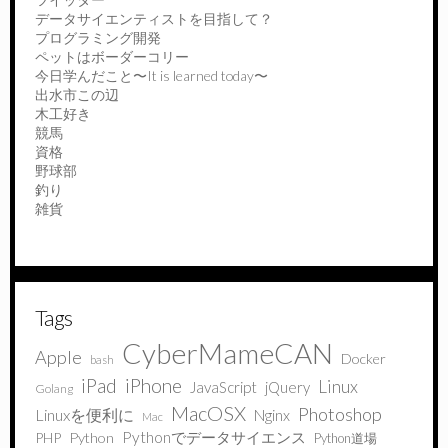
データサイエンティストを目指して？
プログラミング開発
ペットはボーダーコリー
今日学んだこと〜It is learned today〜
出水市この辺
木工好き
競馬
資格
野球部
釣り
雑貨
Tags
CyberMameCAN
Apple
Docker
bash
iPad
iPhone
Linux
JavaScript
jQuery
Golang
MacOSX
Photoshop
Linuxを便利に
Nginx
Mac
Pythonでデータサイエンス
PHP
Python
Python道場