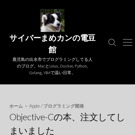
コ
ン
テ
ン
ツ
サイバーまめカンの電豆
へ
検
メ
館
ス
索
ニ
キ
切
ュ
鹿児島の出水市でプログラミングしてる人
り
ー
ッ
のブログ。MacとLinux, Docker, Python,
替
プ
Golang, VBAで温い日常。
え
ホーム
>
Apple
/
プログラミング開発
Objective-Cの本、注文してし
まいました