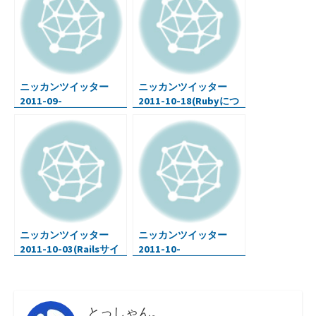
ニッカンツイッター
ニッカンツイッター
2011-09-
2011-10-18(Rubyにつ
21(Google+・
いて・iPadをもっとよ
Facebook本・Emacsコ
い音で・ジョブスの肉
マンド・Rubyプログラ
声とApple製品による映
ミング)
像)
ニッカンツイッター
ニッカンツイッター
2011-10-03(Railsサイ
2011-10-
トにWiki機能・ルアー
04(iPhone+Rails・自分
フィッシング・etc…)
まとめサイト・ソーシ
ャルメディアアイコン)
とっしゃん。