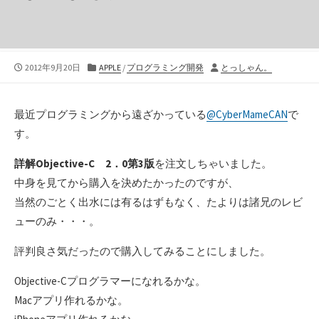
公
カ
投
2012年9月20日
APPLE
/
プログラミング開発
とっしゃん。
開
テ
稿
日
ゴ
者
リ
最近プログラミングから遠ざかっている
@CyberMameCAN
で
ー
す。
詳解Objective-C 2．0第3版
を注文しちゃいました。
中身を見てから購入を決めたかったのですが、
当然のごとく出水には有るはずもなく、たよりは諸兄のレビ
ューのみ・・・。
評判良さ気だったので購入してみることにしました。
Objective-Cプログラマーになれるかな。
Macアプリ作れるかな。