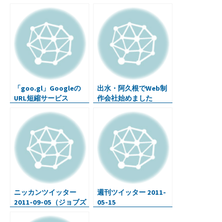
o
er
bl
dI
n
ot
o
r
n
a
e
k
「goo.gl」Googleの
出水・阿久根でWeb制
URL短縮サービス
作会社始めました
ニッカンツイッター
週刊ツイッター 2011-
2011-09-05（ジョブズ
05-15
の名スピーチ・ネガポ