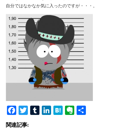
自分ではなかなか気に入ったのですが・・・。
Fa
T
T
Li
H
Ev
共
ce
wi
u
n
at
er
有
関連記事:
b
tt
m
ke
e
n