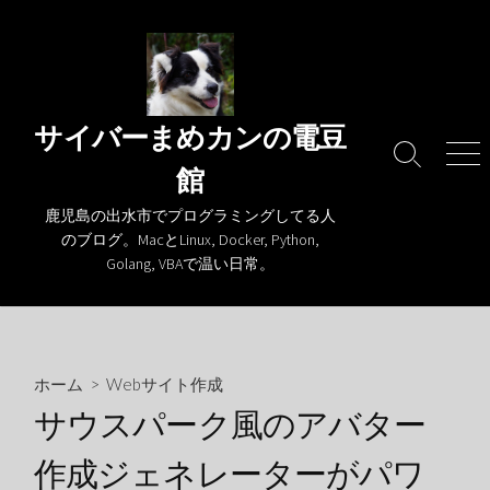
コ
ン
テ
ン
ツ
サイバーまめカンの電豆
へ
検
メ
館
ス
索
ニ
キ
切
ュ
鹿児島の出水市でプログラミングしてる人
り
ー
ッ
のブログ。MacとLinux, Docker, Python,
替
プ
Golang, VBAで温い日常。
え
ホーム
>
Webサイト作成
サウスパーク風のアバター
作成ジェネレーターがパワ