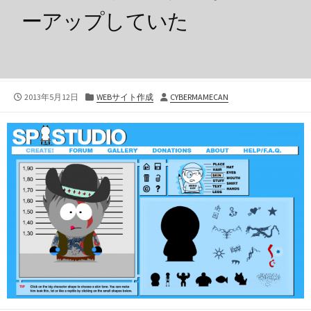
ーアップしていた
公
カ
投
2013年5月12日
WEBサイト作成
CYBERMAMECAN
開
テ
稿
日
ゴ
者
リ
ー