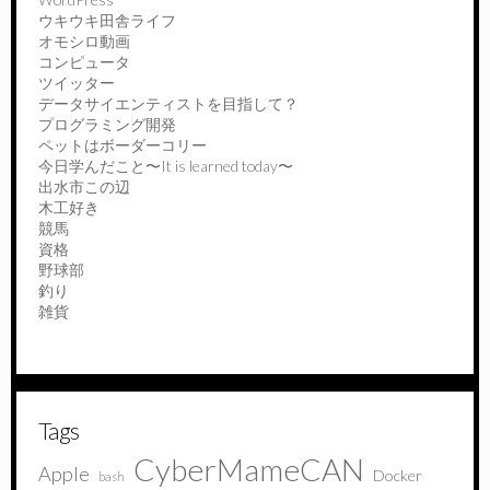
ウキウキ田舎ライフ
オモシロ動画
コンピュータ
ツイッター
データサイエンティストを目指して？
プログラミング開発
ペットはボーダーコリー
今日学んだこと〜It is learned today〜
出水市この辺
木工好き
競馬
資格
野球部
釣り
雑貨
Tags
CyberMameCAN
Apple
Docker
bash