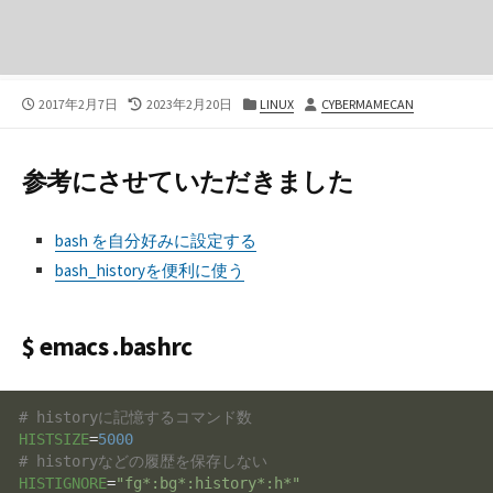
公
最
カ
投
2017年2月7日
2023年2月20日
LINUX
CYBERMAMECAN
開
終
テ
稿
日
更
ゴ
者
新
リ
参考にさせていただきました
日
ー
bash を自分好みに設定する
bash_historyを便利に使う
$ emacs .bashrc
# historyに記憶するコマンド数
HISTSIZE
=
5000
# historyなどの履歴を保存しない
HISTIGNORE
=
"fg*:bg*:history*:h*"