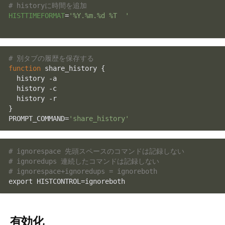
# historyに時間を追加
HISTTIMEFORMAT
=
'%Y.%m.%d %T  '
# 別タブの履歴を保存する
function
 share_history {

history
 -a

history
 -c

history
 -r

}

PROMPT_COMMAND=
'share_history'
# ignorespace 先頭スペースのコマンドは記録しない
# ignoredups 連続したコマンドは記録しない
# ignorespace+ignoredups = ignoreboth
export
有効化