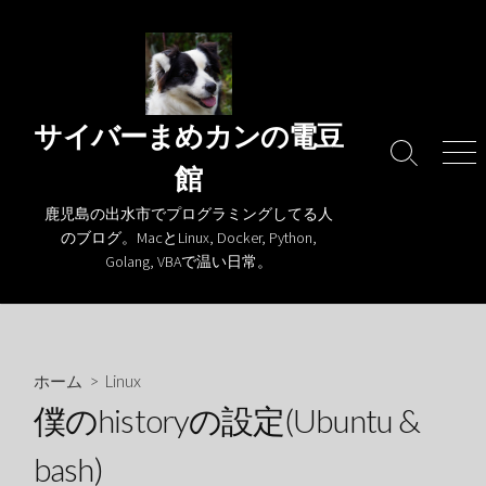
コ
ン
テ
ン
ツ
サイバーまめカンの電豆
へ
検
メ
館
ス
索
ニ
キ
切
ュ
鹿児島の出水市でプログラミングしてる人
り
ー
ッ
のブログ。MacとLinux, Docker, Python,
替
プ
Golang, VBAで温い日常。
え
ホーム
>
Linux
僕のhistoryの設定(Ubuntu &
bash)