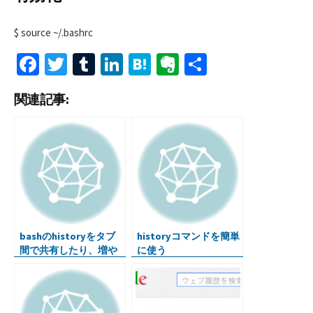
$ source ~/.bashrc
Fa
T
T
Li
H
Ev
共
ce
wi
u
n
at
er
有
関連記事:
b
tt
m
ke
e
n
o
er
bl
dI
n
ot
o
r
n
a
e
k
bashのhistoryをタブ
historyコマンドを簡単
間で共有したり、増や
に使う
したり