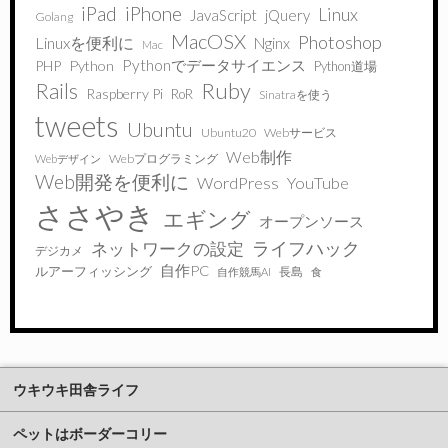
iPad
iPhone
Linux
JavaScript
jQuery
Golang
MacOSX
Photoshop
Linuxを便利に
Nginx
Mac
Pythonでデータサイエンス
PHP
Python
Python道場
Ruby
Rails
Raspberry Pi
RoR
Sinatraを使う
tweets
Ubuntu
Ubuntu20
Webサービス
Web制作
Webプログラミング
Webデザイン
Web開発を便利に
WordPress
YouTube
ささやき
エギング
オープンソース
ライフハック
ネットワークの設定
デジカメ
自作PC
ルアーフィッシング
長島
自作競馬AI
食
ウキウキ田舎ライフ
ペットはボーダーコリー