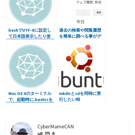
bashでUTF-8に設定し
過去の検索や閲覧履歴
て日本語表示したり使
を簡単に調べる事がデ
ったり。Emacsでも。
キルって知りました
Mac OS Xのターミナル
mkdirとcdを同時に実
で、起動時に.bashrcを
行したい時
自動で読み込む
CyberMameCAN
Twitter
Linkedin
Tumblr