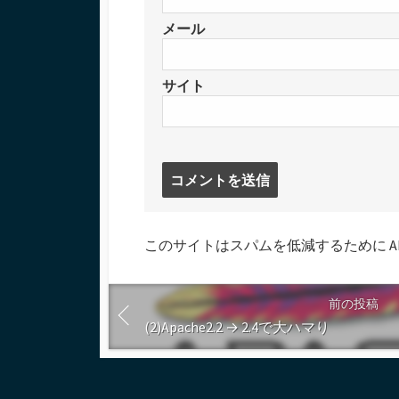
メール
サイト
コ
メ
ン
ト
このサイトはスパムを低減するために Aki
す
る
前の投稿
(2)Apache2.2 → 2.4で大ハマり