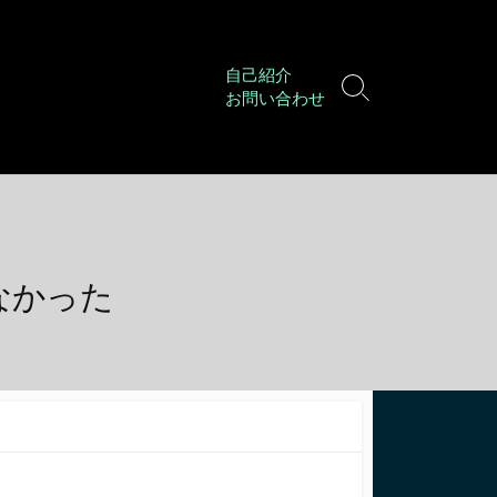
自己紹介
検
お問い合わせ
索
切
り
替
え
しなかった