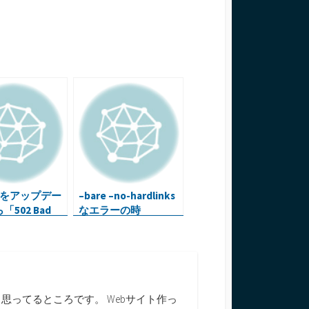
tuをアップデー
–bare –no-hardlinks
502 Bad
なエラーの時
way」・・・
ってるところです。 Webサイト作っ