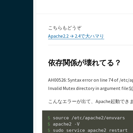
日
ー
こちらもどうぞ
Apache2.2 → 2.4で大ハマり
依存関係が壊れてる？
AH00526: Syntax error on line 74 of /etc/
Invalid Mutex directory in argument fil
こんなエラーが出て、Apache起動でき
$ 
$ 
$ 