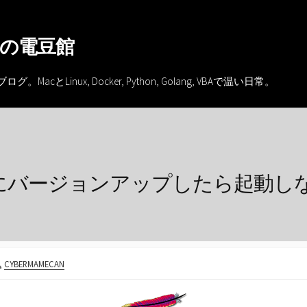
の電豆館
inux, Docker, Python, Golang, VBAで温い日常。
から2.4にバージョンアップしたら起動
投
CYBERMAMECAN
稿
者