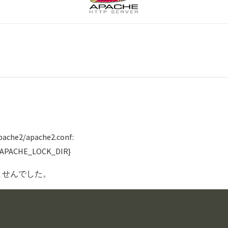
apache2/apache2.conf:
e:${APACHE_LOCK_DIR}
ませんでした。