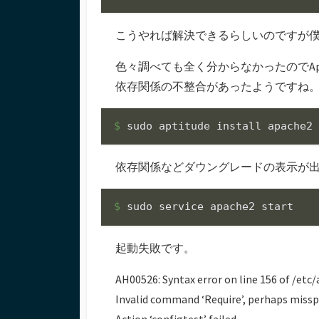
こうやれば解決できるらしいのですが
色々調べても全く分からなかったのでAp
依存関係の不整合があったようですね
$ 
依存関係などダウングレードの表示が
$ 
起動失敗です。
AH00526: Syntax error on line 156 of /etc
Invalid command ‘Require’, perhaps misspe
Action ‘configtest’ failed.