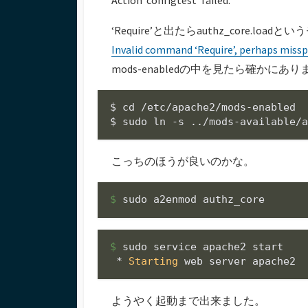
‘Require’と出たらauthz_core
Invalid command ‘Require’, perhaps misspe
mods-enabledの中を見たら確かにあ
$ 
cd
 /etc/apache2/mods-enabled

$ sudo 
ln
こっちのほうが良いのかな。
$ 
$ 
sudo service apache2 start

 * 
Starting
ようやく起動まで出来ました。