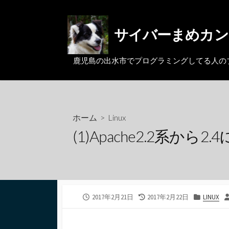
コ
ン
サイバーまめカン
テ
ン
ツ
鹿児島の出水市でプログラミングしてる人のブログ。MacとL
へ
ス
キ
ッ
ホーム
>
Linux
プ
(1)Apache2.2系
公
最
カ
2017年2月21日
2017年2月22日
LINUX
開
終
テ
日
更
ゴ
新
リ