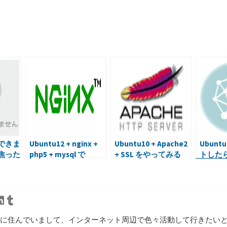
共
有
できま
Ubuntu12 + nginx +
Ubuntu10 + Apache2
Ubun
焦った
php5 + mysql で
+ SSL をやってみる
トしたら「
WordPressを使う環境
Gate
を作ってみる
tter
Linkedin
Tumblr
に住んでいまして、インターネット周辺で色々活動して行きたいと思