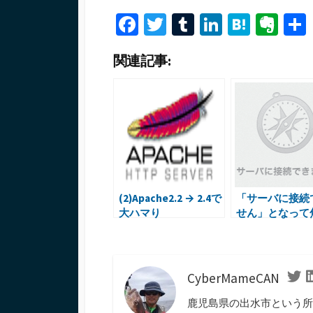
Fa
T
T
Li
H
Ev
ce
wi
u
n
at
er
関連記事:
b
tt
m
ke
e
n
o
er
bl
dI
n
ot
o
r
n
a
e
k
(2)Apache2.2 → 2.4で
「サーバに接続
大ハマり
せん」となって
件
CyberMameCAN
Twi
鹿児島県の出水市という所