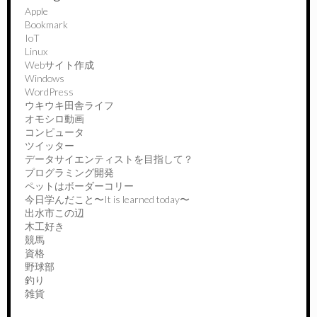
Apple
Bookmark
IoT
Linux
Webサイト作成
Windows
WordPress
ウキウキ田舎ライフ
オモシロ動画
コンピュータ
ツイッター
データサイエンティストを目指して？
プログラミング開発
ペットはボーダーコリー
今日学んだこと〜It is learned today〜
出水市この辺
木工好き
競馬
資格
野球部
釣り
雑貨