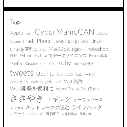
Tags
CyberMameCAN
Apple
Docker
bash
iPad
iPhone
Linux
JavaScript
jQuery
Golang
MacOSX
Photoshop
Linuxを便利に
Nginx
Mac
Pythonでデータサイエンス
PHP
Python
Python道場
Ruby
Rails
Raspberry Pi
RoR
Sinatraを使う
tweets
Ubuntu
Ubuntu20
Webサービス
Web制作
Webプログラミング
Webデザイン
Web開発を便利に
WordPress
YouTube
ささやき
エギング
オープンソース
ライフハック
ネットワークの設定
デジカメ
自作PC
ルアーフィッシング
長島
自作競馬AI
食