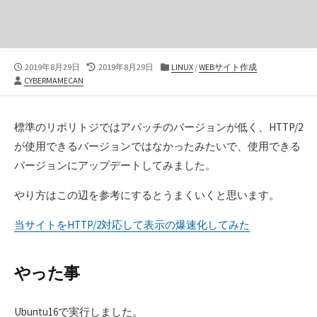
公
最
カ
2019年8月29日
2019年8月29日
LINUX
/
WEBサイト作成
投
開
終
テ
CYBERMAMECAN
稿
日
更
ゴ
者
新
リ
日
ー
標準のリポリトジではアパッチのバージョンが低く、HTTP/2
が使用できるバージョンではなかったみたいで、使用できる
バージョンにアップデートしてみました。
やり方はこの辺を参考にするとうまくいくと思います。
当サイトをHTTP/2対応して表示の爆速化してみた
やった事
Ubuntu16で実行しました。