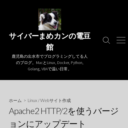
コ
ン
テ
ン
ツ
サイバーまめカンの電豆
へ
検
メ
館
ス
索
ニ
キ
切
ュ
鹿児島の出水市でプログラミングしてる人
り
ー
ッ
のブログ。MacとLinux, Docker, Python,
替
プ
Golang, VBAで温い日常。
え
ホーム
>
Linux
/
Webサイト作成
Apache2 HTTP/2を使うバージ
ョンにアップデート