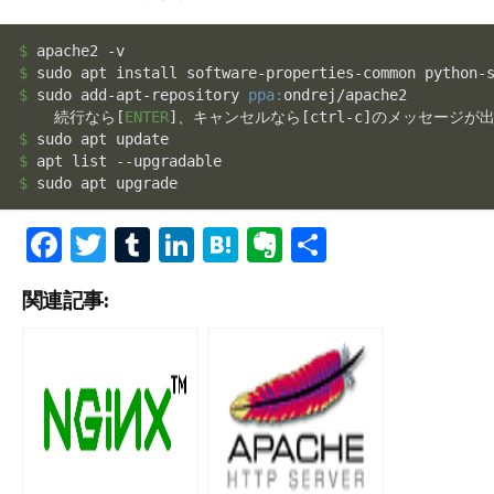
$ 
$ 
$ 
sudo add-apt-repository 
ppa:
ondrej/apache2

    続行なら[
ENTER
]、キャンセルなら[ctrl-c]のメッセージが
$ 
$ 
$ 
Fa
T
T
Li
H
Ev
共
ce
wi
u
n
at
er
有
関連記事:
b
tt
m
ke
e
n
o
er
bl
dI
n
ot
o
r
n
a
e
k