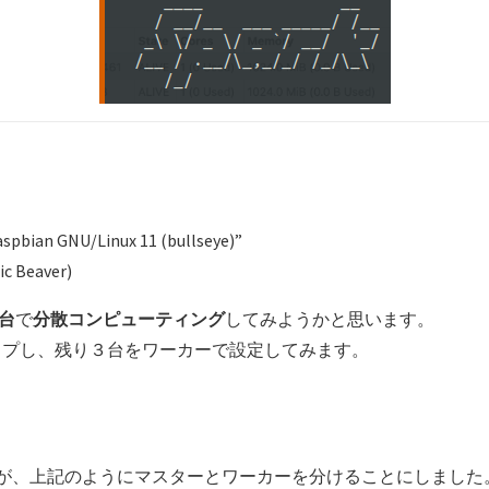
pbian GNU/Linux 11 (bullseye)”
ic Beaver)
４台
で
分散コンピューティング
してみようかと思います。
ップし、残り３台をワーカーで設定してみます。
るんですが、上記のようにマスターとワーカーを分けることにしました