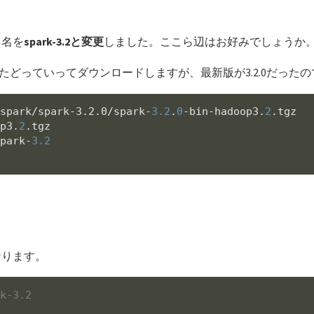
リ名を
spark-3.2と変更
しました。ここら辺はお好みでしょうか
たどっていってダウンロードしますが、最新版が3.2.0だった
/spark
/spark-3.2.0/spark
-
3.2
.
0
-bin-hadoop3.
2
op3.
2
spark-
3.2
なります。
rk-3.2
2