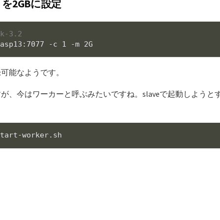
リを2GBに設定
rk-3.2
rasp13:7077 -c 1 -m 2G
録可能なようです。
が、今はワーカーと呼ぶみたいですね。slaveで起動しよう