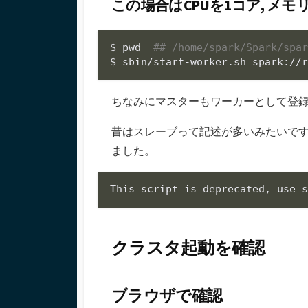
この場合はCPUを1コア, メモ
$ 
pwd
## /home/spark/Spark/spa
$ sbin/start-worker.sh spark://
ちなみにマスターもワーカーとして登
昔はスレーブって記述が多いみたいです
ました。
クラスタ起動を確認
ブラウザで確認