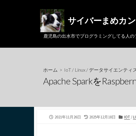
コ
ン
サイバーまめカン
テ
ン
ツ
鹿児島の出水市でプログラミングしてる人のブログ。MacとL
へ
ス
キ
ッ
ホーム
>
IoT
/
Linux
/
データサイエンティ
プ
Apache SparkをRaspb
公
最
カ
2021年11月26日
2025年12月18日
IOT
/
L
開
終
テ
日
更
ゴ
新
リ