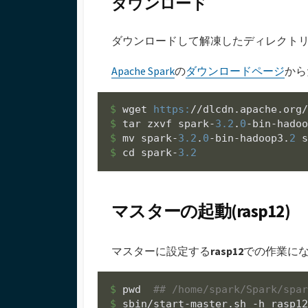
ダウンロード
ダウンロードして解凍したディレクト
Apache Spark
の
ダウンロードページ
から
$ 
wget 
https:
/
/dlcdn.apache.org
$ 
tar zxvf spark-
3.2
.
0
-bin-hado
$ 
mv spark-
3.2
.
0
-bin-hadoop3.
2
 
$ 
cd spark-
3.2
マスターの起動(rasp12)
マスターに設定する
rasp12
での作業に
$ 
pwd  
## /home/spark/Spark/spa
$ 
sbin/start-master.sh -h rasp1