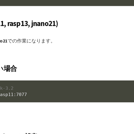
sp13, jnano21)
no21
での作業になります。
い場合
rk-3.2
rasp11:7077