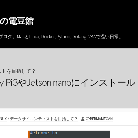
の電豆館
inux, Docker, Python, Golang, VBAで温い日常。
ストを目指して？
erry Pi3やJetson nanoにインストール
投
INUX
/
データサイエンティストを目指して？
CYBERMAMECAN
稿
者