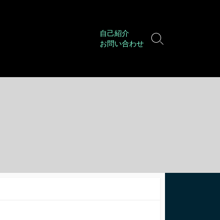
自己紹介
検
お問い合わせ
索
切
り
替
え