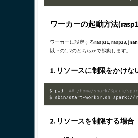
ワーカーの起動方法(rasp11, ra
ワーカーに設定する
rasp11
,
rasp13
,
jna
以下の1, 2のどちらかで起動します。
1. リソースに制限をかけな
$ 
pwd
## /home/spark/Spark/spa
$ sbin/start-worker.sh spark://
2. リソースを制限する場合