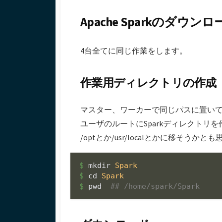
Apache Sparkのダウン
4台全てに同じ作業をします。
作業用ディレクトリの作成
マスター、ワーカーで同じパスに置い
ユーザのルートにSparkディレクトリを作
/optとか/usr/localとかに移そ
$ 
mkdir 
Spark
$ 
cd 
Spark
$ 
pwd  
## /home/spark/Spark