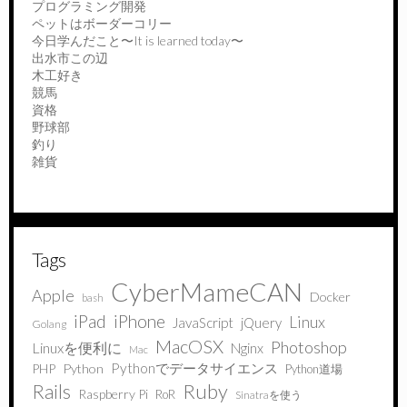
プログラミング開発
ペットはボーダーコリー
今日学んだこと〜It is learned today〜
出水市この辺
木工好き
競馬
資格
野球部
釣り
雑貨
Tags
CyberMameCAN
Apple
Docker
bash
iPad
iPhone
Linux
JavaScript
jQuery
Golang
MacOSX
Photoshop
Linuxを便利に
Nginx
Mac
Pythonでデータサイエンス
PHP
Python
Python道場
Ruby
Rails
Raspberry Pi
RoR
Sinatraを使う