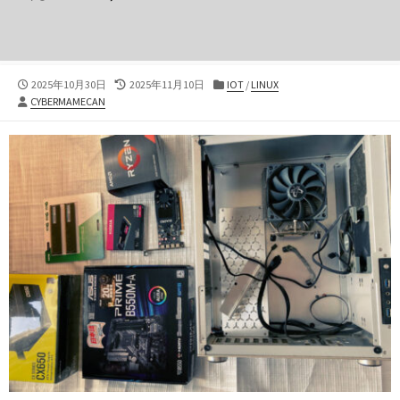
公
最
カ
2025年10月30日
2025年11月10日
IOT
/
LINUX
投
開
終
テ
CYBERMAMECAN
稿
日
更
ゴ
者
新
リ
日
ー