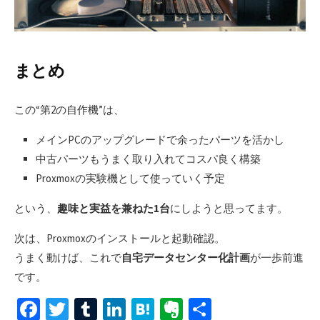
まとめ
この“第2の自作機”は、
メインPCのアップグレードで余ったパーツを活かし
中古パーツもうまく取り入れてコスパ良く構築
Proxmoxの実験機として使っていく予定
という、
趣味と実益を兼ねた1台
にしようと思ってます。
次は、Proxmoxのインストールと起動確認。
うまく動けば、これで
自宅データセンター化計画
が一歩前進
です。
Fa
T
T
Li
H
Ev
共