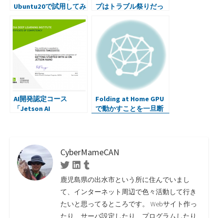
Ubuntu20で試用してみ
プはトラブル祭りだっ
ました
た
AI開発認定コース
Folding at Home GPU
「Jetson AI
で動かすことを一旦断
Certification」をやっ
念
てみた
CyberMameCAN
Twitter
Linkedin
Tumblr
鹿児島県の出水市という所に住んでいまし
て、インターネット周辺で色々活動して行き
たいと思ってるところです。 Webサイト作っ
たり、サーバ設定したり、プログラムしたり