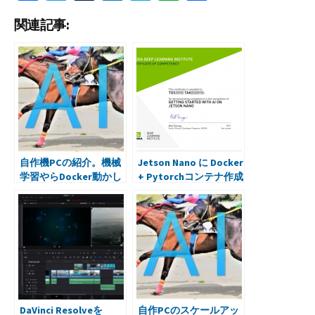
ce
wi
u
n
at
er
有
関連記事:
b
tt
m
ke
e
n
o
er
bl
dI
n
ot
o
r
n
a
e
k
自作機PCの紹介。機械
Jetson Nano に Docker
学習やらDocker動かし
+ Pytorchコンテナ作成
て使ってます
DaVinci Resolveを
自作PCのスケールアッ