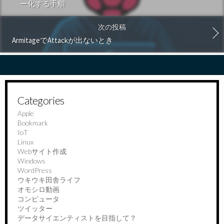
ー化する手順
次の投稿
ArmitageでAttackが出ないとき
Categories
Apple
Bookmark
IoT
Linux
Webサイト作成
Windows
WordPress
ウキウキ田舎ライフ
オモシロ動画
コンピュータ
ツイッター
データサイエンティストを目指して？