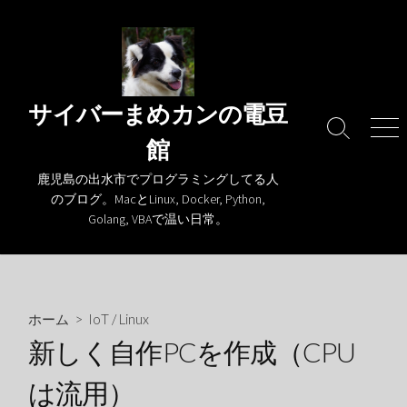
コ
ン
テ
ン
ツ
サイバーまめカンの電豆
へ
検
メ
館
ス
索
ニ
キ
切
ュ
鹿児島の出水市でプログラミングしてる人
り
ー
ッ
のブログ。MacとLinux, Docker, Python,
替
プ
Golang, VBAで温い日常。
え
ホーム
>
IoT
/
Linux
新しく自作PCを作成（CPU
は流用）