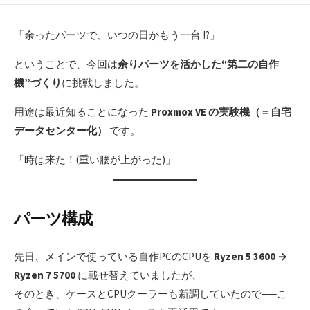
「余ったパーツで、いつの日かもう一台 !?」
ということで、今回は
余りパーツを活かした“第二の自作
機”づくり
に挑戦しました。
用途は最近知ることになった
Proxmox VE の実験機（＝自宅
データセンター化）
です。
「時は来た！(重い腰が上がった)」
パーツ構成
先日、メインで使っている自作PCのCPUを
Ryzen 5 3600 →
Ryzen 7 5700
に載せ替えていましたが、
そのとき、ケースとCPUクーラーも新調していたので──こ